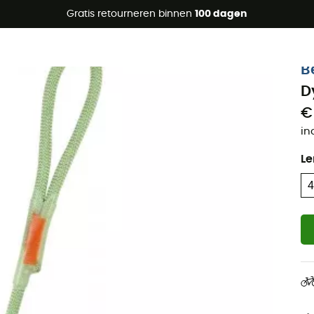
raanbiedingen 🔥 -5% EXTRA vanaf 2 producten* met code Su
Gratis retourneren binnen
100 dagen
B
D
€
in
Le