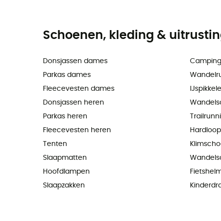
Schoenen, kleding & uitrusti
Donsjassen dames
Camping
Parkas dames
Wandelr
Fleecevesten dames
IJspikkel
Donsjassen heren
Wandels
Parkas heren
Trailrun
Fleecevesten heren
Hardloo
Tenten
Klimsch
Slaapmatten
Wandels
Hoofdlampen
Fietshel
Slaapzakken
Kinderdr