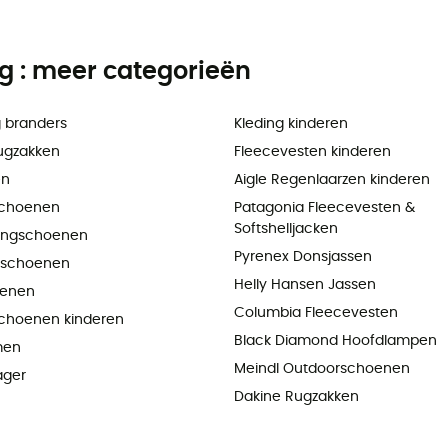
ng : meer categorieën
 branders
Kleding kinderen
ugzakken
Fleecevesten kinderen
en
Aigle Regenlaarzen kinderen
choenen
Patagonia Fleecevesten &
Softshelljacken
ningschoenen
Pyrenex Donsjassen
pschoenen
Helly Hansen Jassen
oenen
Columbia Fleecevesten
choenen kinderen
Black Diamond Hoofdlampen
men
Meindl Outdoorschoenen
ager
Dakine Rugzakken