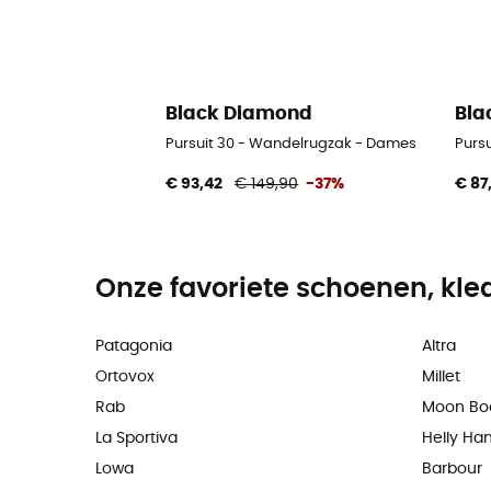
Black Diamond
Bla
Pursuit 30 - Wandelrugzak - Dames
Purs
€ 93,42
€ 149,90
-37%
€ 87
Onze favoriete schoenen, kle
Patagonia
Altra
Ortovox
Millet
Rab
Moon Bo
La Sportiva
Helly Ha
Lowa
Barbour