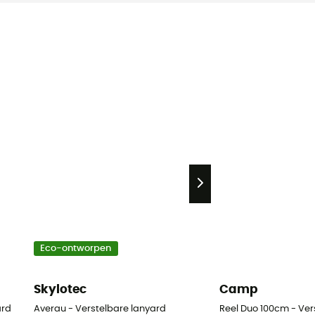
Eco-ontworpen
Skylotec
Camp
ard
Averau - Verstelbare lanyard
Reel Duo 100cm - Ver