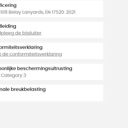
ficering
109 Belay Lanyards, EN 17520: 2021
leiding
leeg de bijsluiter
ormiteitsverklaring
k de conformiteitsverklaring
oonlijke beschermingsuitrusting
- Category 3
male breukbelasting