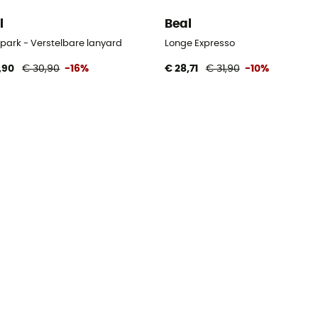
l
Beal
park - Verstelbare lanyard
Longe Expresso
,90
€ 30,90
-16%
€ 28,71
€ 31,90
-10%