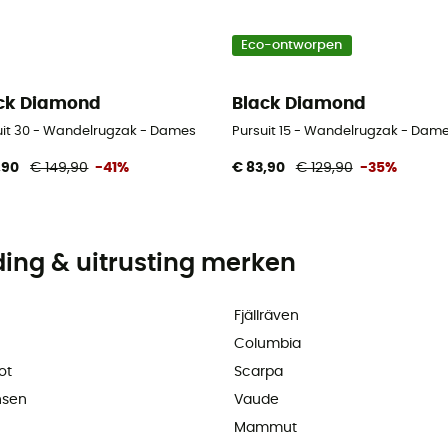
Eco-ontworpen
ck Diamond
Black Diamond
uit 30 - Wandelrugzak - Dames
Pursuit 15 - Wandelrugzak - Dam
,90
€ 149,90
-41%
€ 83,90
€ 129,90
-35%
ding & uitrusting merken
Fjällräven
Columbia
ot
Scarpa
nsen
Vaude
Mammut