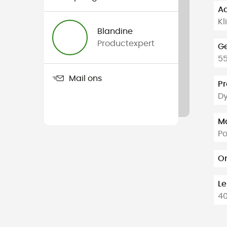
Aa
Kl
Blandine
Productexpert
G
55
Mail ons
Pr
Dy
Ma
P
O
Le
40