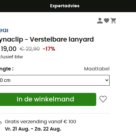
mmer5
Expertadvies
Klimmen
Klimmateriaal
Verstelbare lanyard
eal
ynaclip - Verstelbare lanyard
 19,00
€ 22,90
-17%
clusief btw
ngte
:
Maattabel
In de winkelmand
Gratis verzending vanaf € 100
Vr. 21 Aug.
-
Za. 22 Aug.