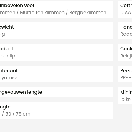
nbevolen voor
Certi
immen / Multipitch klimmen / Bergbeklimmen
UIAA 
ewicht
Hand
 g
Raadp
oduct
Conf
naclip
Bekij
teriaal
Pers
olyamide
PPE 
ngevouwen lengte
Mini
15 kN
ngte
 / 50 / 75 cm