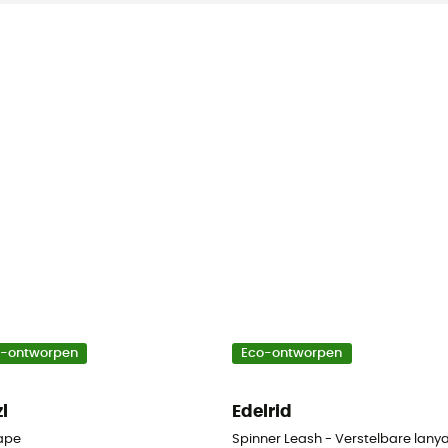
o-ontworpen
Eco-ontworpen
zl
Edelrid
ape
Spinner Leash - Verstelbare lany