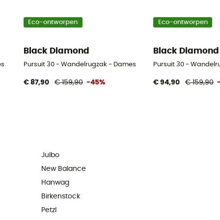
Eco-ontworpen
Eco-ontworpen
Black Diamond
Black Diamond
es
Pursuit 30 - Wandelrugzak - Dames
Pursuit 30 - Wandelr
€ 87,90
€ 159,90
-45%
€ 94,90
€ 159,90
Julbo
New Balance
Hanwag
Birkenstock
Petzl