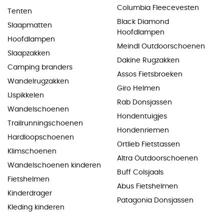
Columbia Fleecevesten
Tenten
Black Diamond
Slaapmatten
Hoofdlampen
Hoofdlampen
Meindl Outdoorschoenen
Slaapzakken
Dakine Rugzakken
Camping branders
Assos Fietsbroeken
Wandelrugzakken
Giro Helmen
IJspikkelen
Rab Donsjassen
Wandelschoenen
Hondentuigjes
Trailrunningschoenen
Hondenriemen
Hardloopschoenen
Ortlieb Fietstassen
Klimschoenen
Altra Outdoorschoenen
Wandelschoenen kinderen
Buff Colsjaals
Fietshelmen
Abus Fietshelmen
Kinderdrager
Patagonia Donsjassen
Kleding kinderen