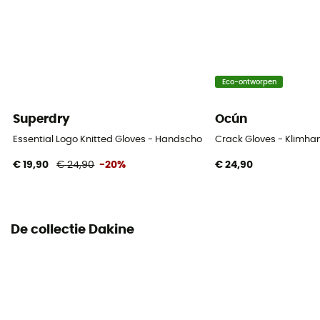
Label
PFC-Free
Thermische bescherming
Eco-ontworpen
Ja
Superdry
Ocún
Materiaal
Essential Logo Knitted Gloves - Handschoenen - Heren
Crack Gloves - Klimh
[Main] 66% polyester, 21% polyamide, 13%
€ 19,90
€ 24,90
-20%
€ 24,90
polyurethane
Geïntegreerde onderhandschoenen
No
De collectie Dakine
Geschikt voor touchscreens
No