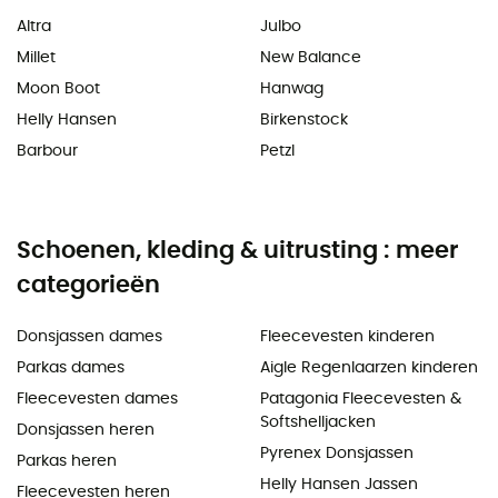
Altra
Julbo
Millet
New Balance
Moon Boot
Hanwag
Helly Hansen
Birkenstock
Barbour
Petzl
Schoenen, kleding & uitrusting : meer
categorieën
Donsjassen dames
Fleecevesten kinderen
Parkas dames
Aigle Regenlaarzen kinderen
Fleecevesten dames
Patagonia Fleecevesten &
Softshelljacken
Donsjassen heren
Pyrenex Donsjassen
Parkas heren
Helly Hansen Jassen
Fleecevesten heren