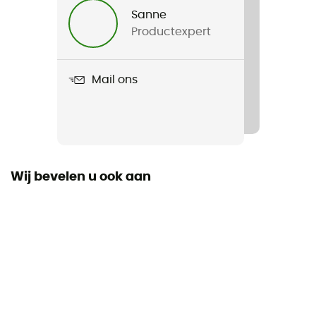
Sanne
Productexpert
Gewicht
190 g
Mail ons
Product
Blockade Infinium Glove
Polsband
Ja
Wij bevelen u ook aan
Gebruikte Technologieën
Gore-Tex®
Waterdicht
Waterafstotend
Winddicht
Ja