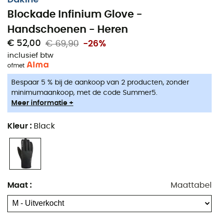
Blockade Infinium Glove -
Handschoenen - Heren
€ 52,00
€ 69,90
-26%
inclusief btw
of
met
Bespaar 5 % bij de aankoop van 2 producten, zonder
De
Blockade Infinium Glove
ontworpen door
minimumaankoop, met de code Summer5.
Dakine
zijn
handschoenen
voor
mannen
, ideaal om je
Meer informatie +
handen te beschermen tegen wind en kou tijdens
trekking
en
toerskiën
. Dankzij het
Gore-Tex Infinium™
Kleur
:
Black
Windstopper®
materiaal en de
micro-fleece voering
bieden de
Blockade
Infinium
Glove
maximale warmte,
terwijl ze je handen volledig isoleren van de wind.
Bovendien is het
Gore-Tex Infinium™ Windstopper®
materiaal zeer ademend, waardoor je een ideale
Maat
:
Maattabel
thermische regulatie van je
handschoenen
hebt en een
betere afvoer van zweet tijdens intensieve
inspanningen
. Voor een totale bescherming van je