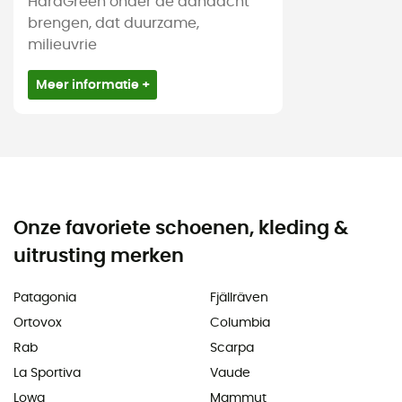
HardGreen onder de aandacht
brengen, dat duurzame,
milieuvrie
Meer informatie +
Onze favoriete schoenen, kleding &
uitrusting merken
Patagonia
Fjällräven
Ortovox
Columbia
Rab
Scarpa
La Sportiva
Vaude
Lowa
Mammut