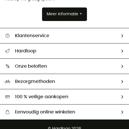
Meer informatie +
Klantenservice
Helpcentrum & contact
Hardloop
Mijn zending volgen
Wie zijn we ?
Retourzendingen & Terugbetalingen
Onze beloften
HardGuides
Maattabelen
Ecologische voetafdruk
Ambassadeurs
Bezorgmethoden
Tweedehands
Hardgreen
100 % veilige aankopen
Eenvoudig online winkelen
Gratis levering vanaf € 100
© Hardloop 2026