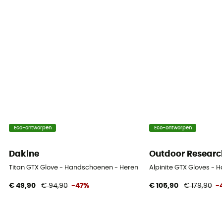
Eco-ontworpen
Eco-ontworpen
Dakine
Outdoor Researc
Titan GTX Glove - Handschoenen - Heren
Alpinite GTX Gloves -
€ 49,90
€ 94,90
-47%
€ 105,90
€ 179,90
-