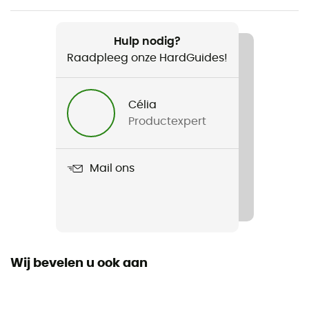
Aanbevolen voor
Tourskiën / Skiën
Hulp nodig?
Raadpleeg onze HardGuides!
Voor
Heren
Célia
Productexpert
Gewicht
290 g
Mail ons
Product
Titan GTX Glove
Polsband
Ja
Wij bevelen u ook aan
Gebruikte Technologieën
Gore-Tex®