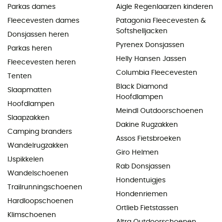
Parkas dames
Aigle Regenlaarzen kinderen
Fleecevesten dames
Patagonia Fleecevesten &
Softshelljacken
Donsjassen heren
Pyrenex Donsjassen
Parkas heren
Helly Hansen Jassen
Fleecevesten heren
Columbia Fleecevesten
Tenten
Black Diamond
Slaapmatten
Hoofdlampen
Hoofdlampen
Meindl Outdoorschoenen
Slaapzakken
Dakine Rugzakken
Camping branders
Assos Fietsbroeken
Wandelrugzakken
Giro Helmen
IJspikkelen
Rab Donsjassen
Wandelschoenen
Hondentuigjes
Trailrunningschoenen
Hondenriemen
Hardloopschoenen
Ortlieb Fietstassen
Klimschoenen
Altra Outdoorschoenen