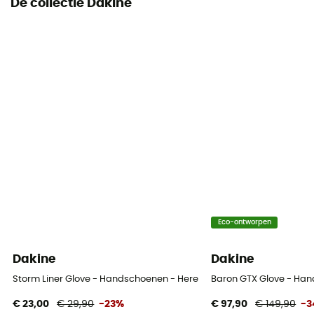
De collectie Dakine
Handpalm
Leer
Geïntegreerde onderhandschoenen
Ja
Eco-ontworpen
Dakine
Dakine
Storm Liner Glove - Handschoenen - Heren
Baron GTX Glove - Ha
€ 23,00
€ 29,90
-23%
€ 97,90
€ 149,90
-3