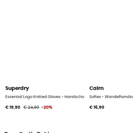
Waterdicht
Ja
Winddicht
Ja
Label
PFC-Free
Thermische bescherming
Ja
Superdry
Cairn
Isolatie
Essential Logo Knitted Gloves - Handschoenen - Heren
Softex - Wandelhand
Synthetische isolatie
€ 19,90
€ 24,90
-20%
€ 16,90
Materiaal
Polyester, Polyuréthane, Cuir