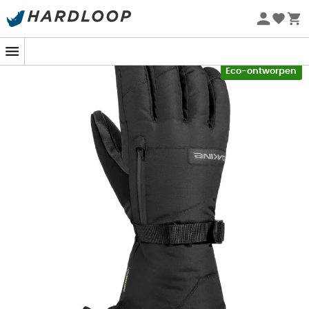
Zomeraanbiedingen 🔥 -5% EXTRA vanaf 2 producten* met
code Summer5
-5% Extra - Code Summer5
Eco-ontworpen