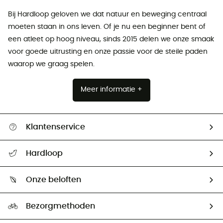
Bij Hardloop geloven we dat natuur en beweging centraal
moeten staan ​​in ons leven. Of je nu een beginner bent of
een atleet op hoog niveau, sinds 2015 delen we onze smaak
voor goede uitrusting en onze passie voor de steile paden
waarop we graag spelen.
Meer informatie +
Klantenservice
Helpcentrum & contact
Hardloop
Mijn zending volgen
Wie zijn we ?
Retourzendingen & Terugbetalingen
Onze beloften
HardGuides
Maattabelen
Ecologische voetafdruk
Ambassadeurs
Bezorgmethoden
Tweedehands