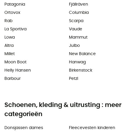
Patagonia
Fjällräven
Ortovox
Columbia
Rab
Scarpa
La Sportiva
Vaude
Lowa
Mammut
Altra
Julbo
Millet
New Balance
Moon Boot
Hanwag
Helly Hansen
Birkenstock
Barbour
Petzl
Schoenen, kleding & uitrusting : meer
categorieën
Donsjassen dames
Fleecevesten kinderen