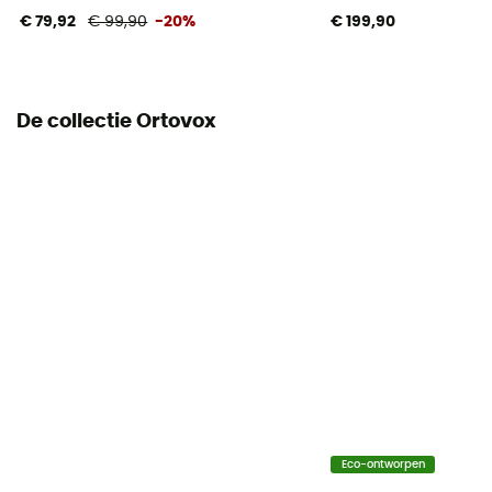
€ 79,92
€ 99,90
-20%
€ 199,90
Gamaschen
Ja
Ventilatieritsen
De collectie Ortovox
Ja
Eco-ontworpen