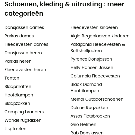
Schoenen, kleding & uitrusting : meer
categorieën
Donsjassen dames
Fleecevesten kinderen
Parkas dames
Aigle Regenlaarzen kinderen
Fleecevesten dames
Patagonia Fleecevesten &
Softshelljacken
Donsjassen heren
Pyrenex Donsjassen
Parkas heren
Helly Hansen Jassen
Fleecevesten heren
Columbia Fleecevesten
Tenten
Black Diamond
Slaapmatten
Hoofdlampen
Hoofdlampen
Meindl Outdoorschoenen
Slaapzakken
Dakine Rugzakken
Camping branders
Assos Fietsbroeken
Wandelrugzakken
Giro Helmen
IJspikkelen
Rab Donsjassen