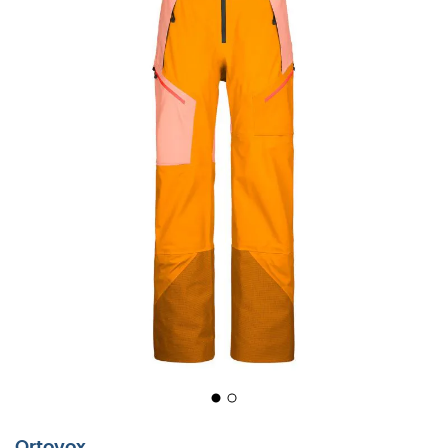
De
skibroek
voor
dames 3L Guardian Shell Pants
is een
robuuste en duurzame hardshell aangeboden door
Ortovox
.
Ontworpen voor
freeride skiën, toerskiën
en
poedersneeuw
, combineert de
3L Guardian Shell
optimale
bescherming
, een strak design en
doordachte details. Klaar voor steile couloirs, is hij
uitgerust met de high-performance
Dermizax®Ev
membraan van Toray en een binnenkant van
merinowol
. Deze combinatie is uniek en zeer effectief:
wol reguleert zowel temperatuur als vochtigheid, terwijl
het membraan beschermt tegen water en wind. De
platte naden
van dit al robuuste membraan zorgen
Ortovox