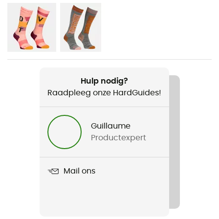
Voor
Dames
Gewicht
626 g
Hulp nodig?
Raadpleeg onze HardGuides!
Product
3L Guardian Shell Pants
Guillaume
Membraan
Productexpert
Dermizax® EV
Waterdicht
Mail ons
Ja
Winddicht
Ja