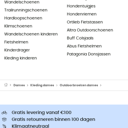
Wandelschoenen
Hondentuigjes
Trailrunningschoenen
Hondenriemen
Hardloopschoenen
Ortlieb Fietstassen
Klimschoenen
Altra Outdoorschoenen
Wandelschoenen kinderen
Buff Colsjaals
Fietshelmen
Abus Fietshelmen
Kinderdrager
Patagonia Donsjassen
Kleding kinderen
Dames
Kleding dames
Outdoorbroeken dames
Skibroeken & 
Gratis levering vanaf €100
Gratis retourneren binnen 100 dagen
Klimaatneutraal