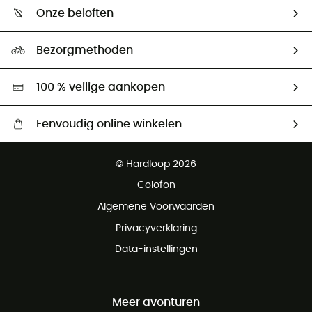
Wie zijn we ?
Retourzendingen & Terugbetalingen
Onze beloften
HardGuides
Maattabelen
Ecologische voetafdruk
Ambassadeurs
Bezorgmethoden
Tweedehands
Hardgreen
100 % veilige aankopen
Eenvoudig online winkelen
Gratis levering vanaf € 100
© Hardloop 2026
Gratis retourneren binnen 100 dagen
Colofon
Gratis klantenservice
Algemene Voorwaarden
Privacyverklaring
Data-instellingen
Meer avonturen