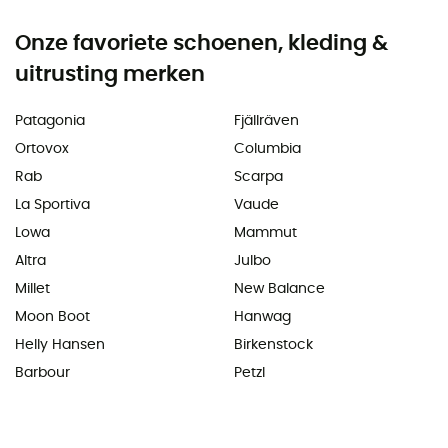
Onze favoriete schoenen, kleding &
uitrusting merken
Patagonia
Fjällräven
Ortovox
Columbia
Rab
Scarpa
La Sportiva
Vaude
Lowa
Mammut
Altra
Julbo
Millet
New Balance
Moon Boot
Hanwag
Helly Hansen
Birkenstock
Barbour
Petzl