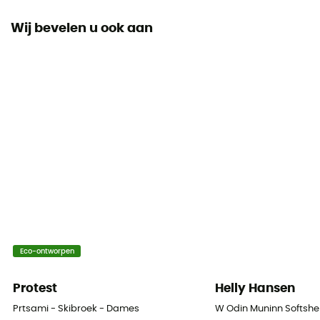
Wij bevelen u ook aan
Fit
Slim
Label
Fair Wear Foundation / PFC-Free
Zakken
3 zakken
Isolatie
Synthetische isolatie
Materiaal
Eco-ontworpen
[main] 100 % polyamide
Protest
Helly Hansen
RECCO® Technologie
No
Prtsami - Skibroek - Dames
W Odin Muninn Softshel