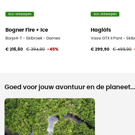
Eco-ontworpen
Eco-ontworpen
Bogner Fire + Ice
Haglöfs
Borja4-T - Skibroek - Dames
Vassi GTX II Pant - Sk
€ 216,60
€ 394,90
-45%
€ 299,90
€ 499,90
Goed voor jouw avontuur en de planeet...