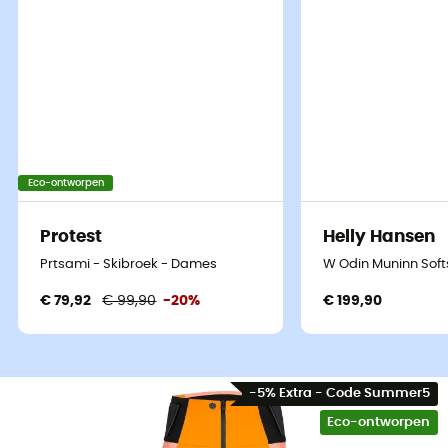
Eco-ontworpen
Protest
Helly Hansen
Prtsami - Skibroek - Dames
W Odin Muninn Soft
€ 79,92
€ 99,90
-20%
€ 199,90
-5% Extra - Code Summer5
Eco-ontworpen