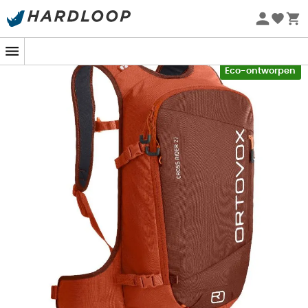
Zomeraanbiedingen 🔥 -5% EXTRA vanaf 2 producten* met
code Summer5
-5% Extra - Code Summer5
Eco-ontworpen
Voor uw uitstapjes in de poedersneeuw of skitochten,
neem uw veiligheidsuitrusting en essentiële spullen mee
in de
Cross Rider 22 skirugzak.
Het is een lichtgewicht in
zijn categorie, maar hij biedt genoeg ruimte voor alles
wat u nodig heeft. Binnenin zorgt een apart
compartiment voor de schep en sonde ervoor dat de
veiligheidsuitrusting
verder van de rug wordt
opgeborgen voor meer comfort, terwijl het toch snel
toegankelijk blijft. Deze
Ortovox
rugzak is zeer
comfortabel om te dragen dankzij de voorgevormde
thermoplastische rug, de schouderbanden en de
ergonomische heupgordel. Het rugpaneel is verkort om
beter te passen bij kleinere personen. Voor gemakkelijke