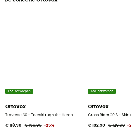
De collectie Ortovox
Houder voor ijsbijl
Ja
Uitrustingsdrager
Ja
Volume
22 L
Toegang tot tas
Frontal
Kenmerken buikriem
Eco-ontworpen
Eco-ontworpen
Ja
Ortovox
Ortovox
Kenmerken borstriem
Traverse 30 - Toerski rugzak - Heren
Cross Rider 20 S - Skir
Met fluit
€ 118,90
€ 159,90
-25%
€ 102,90
€ 129,90
-