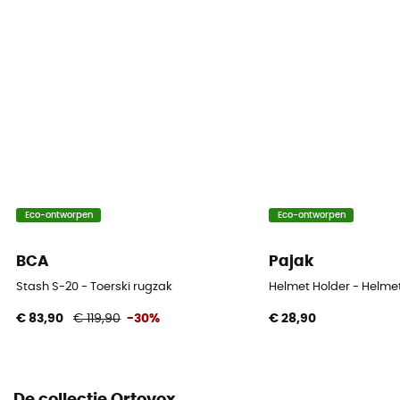
Waterdicht
Waterafstotend
Materiaal
600D polyester
Skirek
Ja
Regenhoes
Eco-ontworpen
Eco-ontworpen
Nee
BCA
Pajak
Label
Stash S-20 - Toerski rugzak
Helmet Holder - Helme
Fair Wear Foundation / PFC-Free
€ 83,90
€ 119,90
-30%
€ 28,90
Sleeping bag compartment
Ja