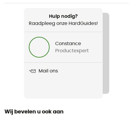
Aanbevolen voor
Tourskiën / Skiën / Freeride Skiën
Hulp nodig?
Raadpleeg onze HardGuides!
Voor
Heren / Dames
Constance
Productexpert
Gewicht
830 g
Mail ons
Product
Cross Rider 22
Drinksysteem compatibel
Ja
Wij bevelen u ook aan
Stokkenbevestiging
Ja