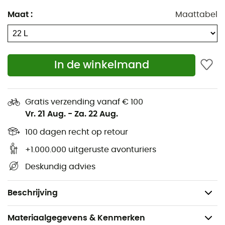
Bevestiging voor ijsbijlen en stokken
Maat
:
Maattabel
Borstband met alarmsignaalfluitje
Geïntegreerd helmenet
Compressieriemen
In de winkelmand
Kaartopslag
Zak op de heupgordel
Bright Inside
Gratis verzending vanaf € 100
Vr. 21 Aug.
-
Za. 22 Aug.
Compatibel met hydratatiesysteem
Sleutelhouder
100 dagen recht op retour
Noodkaart
+1.000.000 uitgeruste avonturiers
Veiligheidscompartiment binnenin
Deskundig advies
Volume: 22 Liter
Gewicht: 830 g
Beschrijving
Materiaalgegevens & Kenmerken