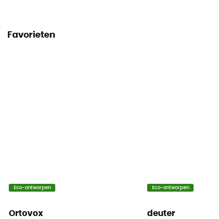
Flessenhouder
Ja
Favorieten
Reflecterende elementen
No
Dragend systeem
Ademende mesh rug
Compressiebanden
Ja
Compartimenten
Beveiligingsmateriaal compartiment /
Kaartencompartiment
Eco-ontworpen
Eco-ontworpen
Ortovox
deuter