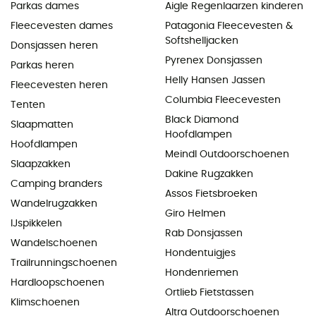
Parkas dames
Aigle Regenlaarzen kinderen
Fleecevesten dames
Patagonia Fleecevesten &
Softshelljacken
Donsjassen heren
Pyrenex Donsjassen
Parkas heren
Helly Hansen Jassen
Fleecevesten heren
Columbia Fleecevesten
Tenten
Black Diamond
Slaapmatten
Hoofdlampen
Hoofdlampen
Meindl Outdoorschoenen
Slaapzakken
Dakine Rugzakken
Camping branders
Assos Fietsbroeken
Wandelrugzakken
Giro Helmen
IJspikkelen
Rab Donsjassen
Wandelschoenen
Hondentuigjes
Trailrunningschoenen
Hondenriemen
Hardloopschoenen
Ortlieb Fietstassen
Klimschoenen
Altra Outdoorschoenen