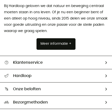
Bij Hardloop geloven we dat natuur en beweging centraal
moeten staan ​​in ons leven. Of je nu een beginner bent of
een atleet op hoog niveau, sinds 2015 delen we onze smaak
voor goede uitrusting en onze passie voor de steile paden
waarop we graag spelen.
Meer informatie +
Klantenservice
Helpcentrum & contact
Hardloop
Mijn zending volgen
Wie zijn we ?
Retourzendingen & Terugbetalingen
Onze beloften
HardGuides
Maattabelen
Ecologische voetafdruk
Ambassadeurs
Bezorgmethoden
Tweedehands