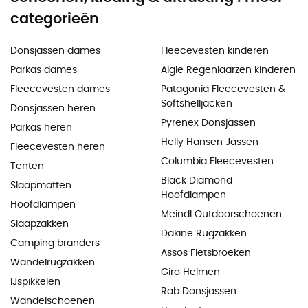
categorieën
Donsjassen dames
Fleecevesten kinderen
Parkas dames
Aigle Regenlaarzen kinderen
Fleecevesten dames
Patagonia Fleecevesten &
Softshelljacken
Donsjassen heren
Pyrenex Donsjassen
Parkas heren
Helly Hansen Jassen
Fleecevesten heren
Columbia Fleecevesten
Tenten
Black Diamond
Slaapmatten
Hoofdlampen
Hoofdlampen
Meindl Outdoorschoenen
Slaapzakken
Dakine Rugzakken
Camping branders
Assos Fietsbroeken
Wandelrugzakken
Giro Helmen
IJspikkelen
Rab Donsjassen
Wandelschoenen