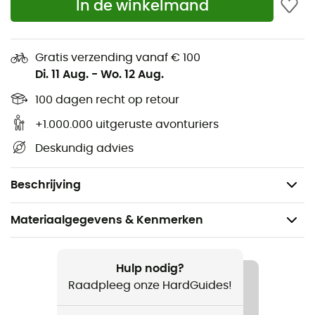
In de winkelmand
Het flexibele rietje is duurzaam en gemakkelijk
schoon te maken
Gratis verzending vanaf € 100
Het rietje past gemakkelijk in je favoriete Hydro
Di. 11 Aug.
-
Wo. 12 Aug.
Flask glas
100 dagen recht op retour
BPA-vrij
+1.000.000 uitgeruste avonturiers
Vaatwasmachinebestendig
Deskundig advies
Het deksel met rietje is niet bedoeld voor gebruik
met warme dranken
Beschrijving
Materiaalgegevens & Kenmerken
Aanbevolen voor
Wandelen / Kamperen / Dagelijks Leven / Bivak
Hulp nodig?
Raadpleeg onze HardGuides!
Voor