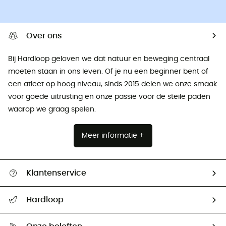
Over ons
Bij Hardloop geloven we dat natuur en beweging centraal
moeten staan ​​in ons leven. Of je nu een beginner bent of
een atleet op hoog niveau, sinds 2015 delen we onze smaak
voor goede uitrusting en onze passie voor de steile paden
waarop we graag spelen.
Meer informatie +
Klantenservice
Helpcentrum & contact
Hardloop
Mijn zending volgen
Wie zijn we ?
Retourzendingen & Terugbetalingen