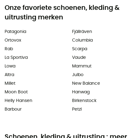
Onze favoriete schoenen, kleding &
uitrusting merken
Patagonia
Fjällräven
Ortovox
Columbia
Rab
Scarpa
La Sportiva
Vaude
Lowa
Mammut
Altra
Julbo
Millet
New Balance
Moon Boot
Hanwag
Helly Hansen
Birkenstock
Barbour
Petzl
Schoenen, kleding & uitrusting : meer