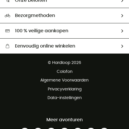
Onze beloften
HardGuides
Maattabelen
Ecologische voetafdruk
Ambassadeurs
Bezorgmethoden
Tweedehands
Hardgreen
100 % veilige aankopen
Eenvoudig online winkelen
Gratis levering vanaf € 100
© Hardloop 2026
Gratis retourneren binnen 100 dagen
Colofon
Gratis klantenservice
Algemene Voorwaarden
Privacyverklaring
Data-instellingen
Meer avonturen