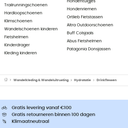
Hondentuigjes
Trailrunningschoenen
Hondenriemen
Hardloopschoenen
Ortlieb Fietstassen
Klimschoenen
Altra Outdoorschoenen
Wandelschoenen kinderen
Buff Colsjaals
Fietshelmen
Abus Fietshelmen
Kinderdrager
Patagonia Donsjassen
Kleding kinderen
Wandelkleding & Wandeluitrusting
Hydratatie
Drinkflessen
Gratis levering vanaf €100
Gratis retourneren binnen 100 dagen
Klimaatneutraal