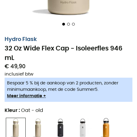
Hydro Flask
32 Oz Wide Flex Cap - Isoleerfles 946
mL
€ 49,90
De
32 Oz Wide Flex Cap thermosfles
van
Hydro Flask
inclusief btw
met een inhoud van
946 ml
zal je de hele dag
Bespaar 5 % bij de aankoop van 2 producten, zonder
vergezellen: van je ochtendwandeling, je werkdag en tot
minimumaankoop, met de code Summer5.
slot je picknick met vrienden aan het eind van de dag.
Meer informatie +
Deze thermosfles is gemaakt van roestvrij staal om je
uitstekende kwaliteit te garanderen! Het is een van de
Kleur
:
Oat - old
populairste producten van Hydro Flask. Dankzij de
Color
Last
poedercoating kan je hem in de vaatwasser
wassen zonder hem te beschadigen. Geniet van koude