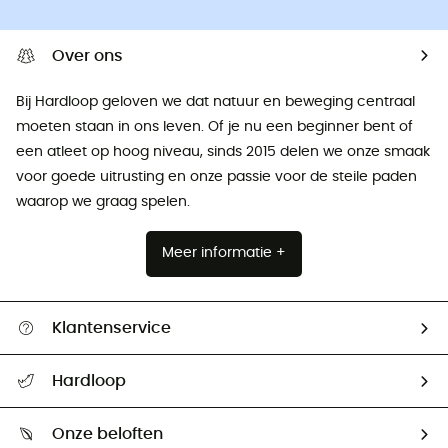
Over ons
Bij Hardloop geloven we dat natuur en beweging centraal
moeten staan ​​in ons leven. Of je nu een beginner bent of
een atleet op hoog niveau, sinds 2015 delen we onze smaak
voor goede uitrusting en onze passie voor de steile paden
waarop we graag spelen.
Meer informatie +
Klantenservice
Helpcentrum & contact
Hardloop
Mijn zending volgen
Wie zijn we ?
Retourzendingen & Terugbetalingen
Onze beloften
HardGuides