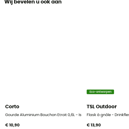
Wij bevelen u ook aan
Gebruikte Technologieën
TempShield®
Materiaal
Stainless Steel 18/12
Label
Bluesign
Volume
946 ml
Dimensie
Eco-ontworpen
23,9 x 9,1 cm
Corto
TSL Outdoor
Soort dop
Gourde Aluminium Bouchon Etroit 0,6L - Isoleerfles
Flask à gnôle - Drinkfle
Platte dop
€ 10,90
€ 13,90