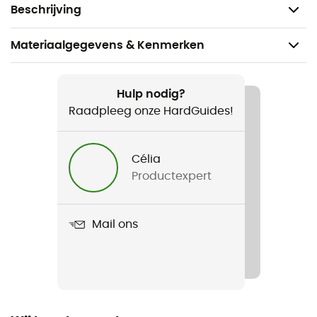
Gewicht: 431 g
Beschrijving
Materiaalgegevens & Kenmerken
Aanbevolen voor
Wandelen / Dagelijks Leven
Hulp nodig?
Raadpleeg onze HardGuides!
Voor
Heren / Dames
Célia
Productexpert
Gewicht
431 g
Mail ons
Product
32 Oz Wide Flex Cap
Emmer volume
946 ml