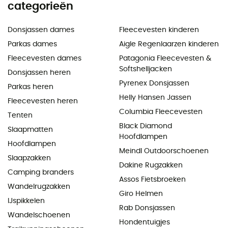
categorieën
Donsjassen dames
Fleecevesten kinderen
Parkas dames
Aigle Regenlaarzen kinderen
Fleecevesten dames
Patagonia Fleecevesten &
Softshelljacken
Donsjassen heren
Pyrenex Donsjassen
Parkas heren
Helly Hansen Jassen
Fleecevesten heren
Columbia Fleecevesten
Tenten
Black Diamond
Slaapmatten
Hoofdlampen
Hoofdlampen
Meindl Outdoorschoenen
Slaapzakken
Dakine Rugzakken
Camping branders
Assos Fietsbroeken
Wandelrugzakken
Giro Helmen
IJspikkelen
Rab Donsjassen
Wandelschoenen
Hondentuigjes