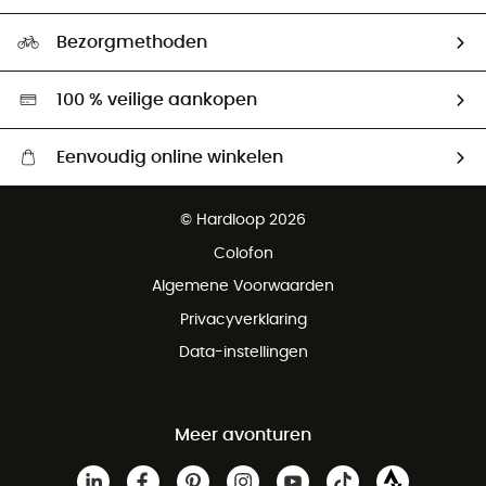
Maattabelen
Ecologische voetafdruk
Ambassadeurs
Bezorgmethoden
Tweedehands
Hardgreen
100 % veilige aankopen
Eenvoudig online winkelen
Gratis levering vanaf € 100
© Hardloop 2026
Gratis retourneren binnen 100 dagen
Colofon
Gratis klantenservice
Algemene Voorwaarden
Privacyverklaring
Data-instellingen
Meer avonturen