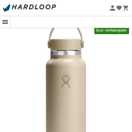
Zomeraanbiedingen 🔥 -5% EXTRA vanaf 2 producten* met
code Summer5
-5% Extra - Code Summer5
Eco-ontworpen