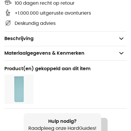
Schouderbreedte: 74 cm
100 dagen recht op retour
Max aanbevolen lengte: 175 cm
+1.000.000 uitgeruste avonturiers
Opgevouwen afmetingen: 25 x 47 cm
Deskundig advies
Gewicht van de vulling: 850 g
Gewicht: 1.700 g
Beschrijving
Materiaalgegevens & Kenmerken
Aanbevolen voor
Product(en) gekoppeld aan dit item
Kamperen / Bivak
Voor
Dames
Gewicht
1700 g
Hulp nodig?
Raadpleeg onze HardGuides!
Product