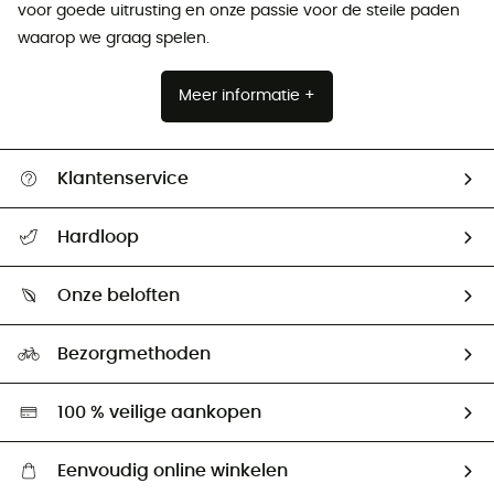
voor goede uitrusting en onze passie voor de steile paden
waarop we graag spelen.
Meer informatie +
Klantenservice
Helpcentrum & contact
Hardloop
Mijn zending volgen
Wie zijn we ?
Retourzendingen & Terugbetalingen
Onze beloften
HardGuides
Maattabelen
Ecologische voetafdruk
Ambassadeurs
Bezorgmethoden
Tweedehands
Hardgreen
100 % veilige aankopen
Eenvoudig online winkelen