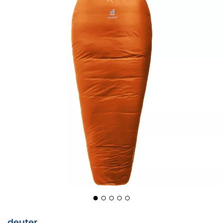
De
Orbit -5° SL
is een
slaapzak
voor
vrouwen
van het
merk
deuter
, ideaal voor uw
reizen
en
trektochten
bij
koude temperaturen! Deze echte allround slaapzak
houdt u warm dankzij de synthetische vezelvulling, een
duurzaam materiaal dat gemakkelijk te onderhouden is.
U zult de vele functies van de
Orbit -5° SL
waarderen,
zoals de verstelbare capuchon met trekkoorden, de
ritsbescherming tegen vastlopen, en het binnenzakje
waarin u uw kleine spullen veilig kunt opbergen.
Koppelbaar met andere
slaapzakken
uit de
Orbit
-serie
van
deuter
, kan de
Orbit -5° SL
ook als deken worden
gebruikt. Zo wordt deze
deuter slaapzak
snel uw
favoriete metgezel en houdt hij u warm en comfortabel
tijdens uw frisse nachten in de natuur.
Buitenmateriaal: 100% polyamide
Voering: 100% polyester
deuter