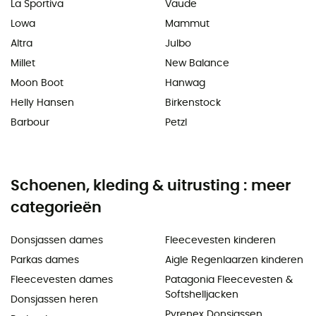
La Sportiva
Vaude
Lowa
Mammut
Altra
Julbo
Millet
New Balance
Moon Boot
Hanwag
Helly Hansen
Birkenstock
Barbour
Petzl
Schoenen, kleding & uitrusting : meer
categorieën
Donsjassen dames
Fleecevesten kinderen
Parkas dames
Aigle Regenlaarzen kinderen
Fleecevesten dames
Patagonia Fleecevesten &
Softshelljacken
Donsjassen heren
Pyrenex Donsjassen