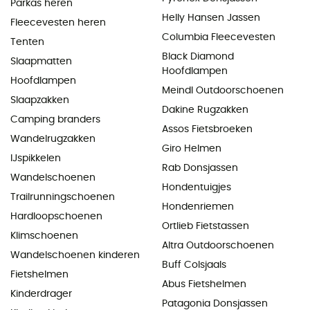
Parkas heren
Helly Hansen Jassen
Fleecevesten heren
Columbia Fleecevesten
Tenten
Black Diamond
Slaapmatten
Hoofdlampen
Hoofdlampen
Meindl Outdoorschoenen
Slaapzakken
Dakine Rugzakken
Camping branders
Assos Fietsbroeken
Wandelrugzakken
Giro Helmen
IJspikkelen
Rab Donsjassen
Wandelschoenen
Hondentuigjes
Trailrunningschoenen
Hondenriemen
Hardloopschoenen
Ortlieb Fietstassen
Klimschoenen
Altra Outdoorschoenen
Wandelschoenen kinderen
Buff Colsjaals
Fietshelmen
Abus Fietshelmen
Kinderdrager
Patagonia Donsjassen