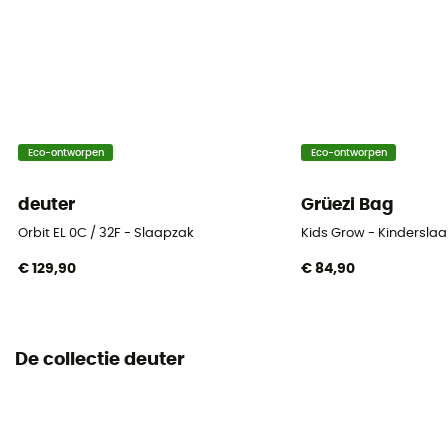
3 seizoenen
Isolatie
Synthetische isolatie
Verpakkingsmaat afmetingen
Eco-ontworpen
Eco-ontworpen
27 x 47 cm
deuter
Grüezi Bag
Schouderbreedte
198 cm
Orbit EL 0C / 32F - Slaapzak
Kids Grow - Kindersla
€ 129,90
€ 84,90
Breedte bij de voet
74 cm
Breedte op de heupen
De collectie deuter
47 cm
Twinning