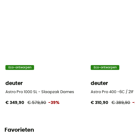
No
Comforttemperatuur
0°C
Extreme Temperatuur
-23°C
Vulgewicht
Eco-ontworpen
Eco-ontworpen
850 g
deuter
deuter
Opbergtas
Included
Astro Pro 1000 SL - Slaapzak Dames
Astro Pro 400 -6C / 21F
€ 349,90
€ 579,90
-39%
€ 310,90
€ 389,90
Maximale maten van de gebruiker
175 cm
Favorieten