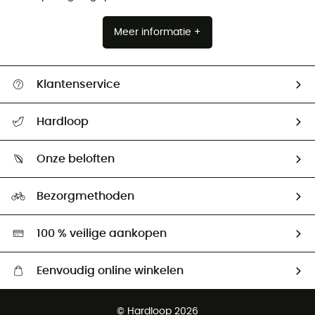
Meer informatie +
Klantenservice
Helpcentrum & contact
Hardloop
Mijn zending volgen
Wie zijn we ?
Retourzendingen & Terugbetalingen
Onze beloften
HardGuides
Maattabelen
Ecologische voetafdruk
Ambassadeurs
Bezorgmethoden
Tweedehands
Hardgreen
100 % veilige aankopen
Eenvoudig online winkelen
Gratis levering vanaf € 100
© Hardloop 2026