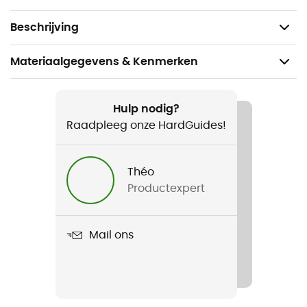
Vibram® buitenzool met Eco Step-compound
Wordt geleverd met een tweede paar veters
Beschrijving
Materiaalgegevens & Kenmerken
Aanbevolen voor
Wandelen
Hulp nodig?
Raadpleeg onze HardGuides!
Voor
Dames
Théo
Productexpert
Gewicht
2 x 375 g
Mail ons
Product
54 Low EVO
Waterdicht