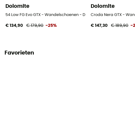
Dolomite
Dolomite
54 Low FG Evo GTX - Wandelschoenen - Dames
Croda Nera GTX - Wa
€ 134,90
€ 179,90
-25%
€ 147,30
€ 189,90
-
Favorieten