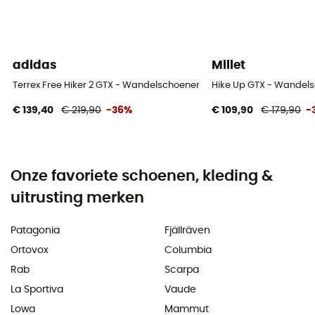
adidas
Millet
Terrex Free Hiker 2 GTX - Wandelschoenen - Dames
Hike Up GTX - Wande
€ 139,40
€ 219,90
-36%
€ 109,90
€ 179,90
-
Onze favoriete schoenen, kleding &
uitrusting merken
Patagonia
Fjällräven
Ortovox
Columbia
Rab
Scarpa
La Sportiva
Vaude
Lowa
Mammut