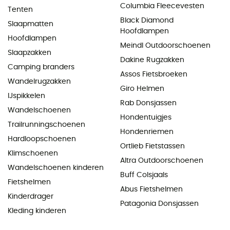
Columbia Fleecevesten
Tenten
Black Diamond
Slaapmatten
Hoofdlampen
Hoofdlampen
Meindl Outdoorschoenen
Slaapzakken
Dakine Rugzakken
Camping branders
Assos Fietsbroeken
Wandelrugzakken
Giro Helmen
IJspikkelen
Rab Donsjassen
Wandelschoenen
Hondentuigjes
Trailrunningschoenen
Hondenriemen
Hardloopschoenen
Ortlieb Fietstassen
Klimschoenen
Altra Outdoorschoenen
Wandelschoenen kinderen
Buff Colsjaals
Fietshelmen
Abus Fietshelmen
Kinderdrager
Patagonia Donsjassen
Kleding kinderen