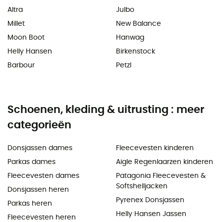
Altra
Julbo
Millet
New Balance
Moon Boot
Hanwag
Helly Hansen
Birkenstock
Barbour
Petzl
Schoenen, kleding & uitrusting : meer
categorieën
Donsjassen dames
Fleecevesten kinderen
Parkas dames
Aigle Regenlaarzen kinderen
Fleecevesten dames
Patagonia Fleecevesten &
Softshelljacken
Donsjassen heren
Pyrenex Donsjassen
Parkas heren
Helly Hansen Jassen
Fleecevesten heren