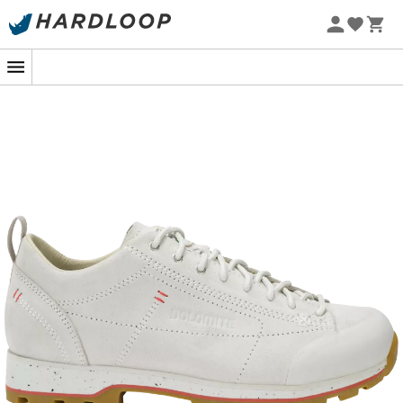
Zomeraanbiedingen 🔥 -5% EXTRA vanaf 2 producten* met
code Summer5
-5% Extra - Code Summer5