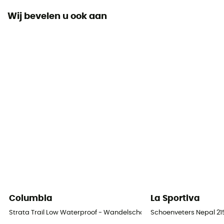
Waterafstotend
Wij bevelen u ook aan
Stijfheid van de zool
Rigid
Tussenzool
EVA
Buitenzool
Vibram
Schoenen Stamhoogte
Laag stam
Bovenmateriaal schoen
Geolied nubuck
Columbia
La Sportiva
Strata Trail Low Waterproof - Wandelschoenen - Dames
Schoenveters Nepal 2