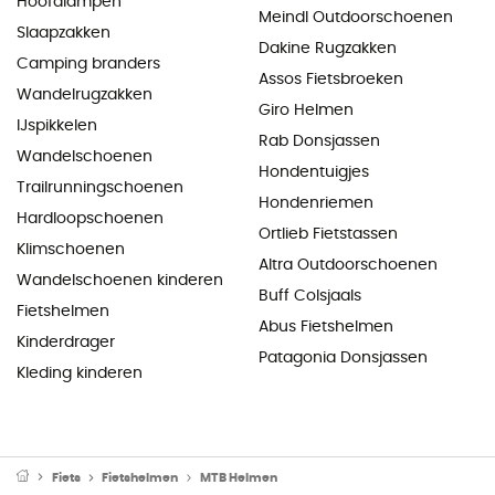
Hoofdlampen
Meindl Outdoorschoenen
Slaapzakken
Dakine Rugzakken
Camping branders
Assos Fietsbroeken
Wandelrugzakken
Giro Helmen
IJspikkelen
Rab Donsjassen
Wandelschoenen
Hondentuigjes
Trailrunningschoenen
Hondenriemen
Hardloopschoenen
Ortlieb Fietstassen
Klimschoenen
Altra Outdoorschoenen
Wandelschoenen kinderen
Buff Colsjaals
Fietshelmen
Abus Fietshelmen
Kinderdrager
Patagonia Donsjassen
Kleding kinderen
Fiets
Fietshelmen
MTB Helmen