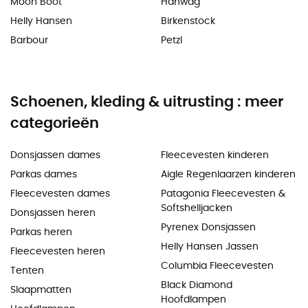
Moon Boot
Hanwag
Helly Hansen
Birkenstock
Barbour
Petzl
Schoenen, kleding & uitrusting : meer
categorieën
Donsjassen dames
Fleecevesten kinderen
Parkas dames
Aigle Regenlaarzen kinderen
Fleecevesten dames
Patagonia Fleecevesten &
Softshelljacken
Donsjassen heren
Pyrenex Donsjassen
Parkas heren
Helly Hansen Jassen
Fleecevesten heren
Columbia Fleecevesten
Tenten
Black Diamond
Slaapmatten
Hoofdlampen