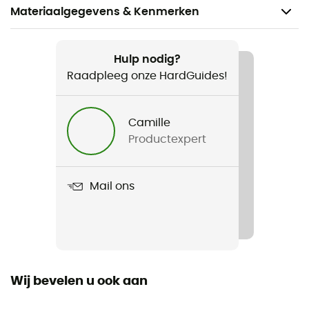
Materiaalgegevens & Kenmerken
Aanbevolen voor
Mountainbiken / Fiets
Hulp nodig?
Raadpleeg onze HardGuides!
Voor
Heren
Camille
Productexpert
Gewicht
370 g
Mail ons
Product
Montaro Mips II Updated
Gebruikte Technologieën
Mips
Wij bevelen u ook aan
Binnenschaal