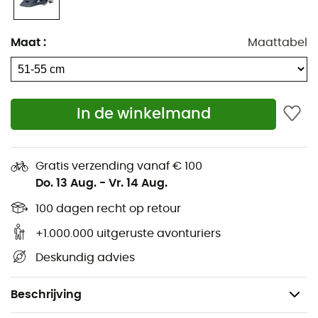
Omsluitende In-Mold schaal van polycarbonaat
met EPS voering
Maat
:
Maattabel
Interne Roll Cage versteviging
Geïntegreerd P.O.V-systeem - zonder gereedschap
verstelbaar vizier
Camerabevestiging
In de winkelmand
Brilhouder dankzij de riemhouder
Hydrofiele en antimicrobiële kussentjes
Gratis verzending vanaf € 100
16 ventilatieopeningen
Do. 13 Aug.
-
Vr. 14 Aug.
Uitgerust met MIPS - om de impactenergie te
100 dagen recht op retour
heroriënteren en meer bescherming te bieden bij
bepaalde impacts
+1.000.000 uitgeruste avonturiers
Verstelsysteem: Roc Loc 5 Air
Deskundig advies
Certificering: CPSC
Gewicht: 370 g
Beschrijving