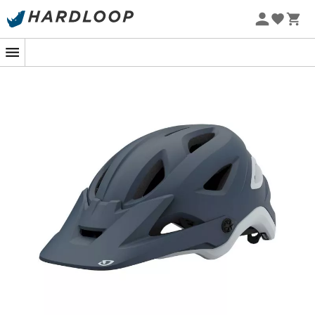
Zomeraanbiedingen 🔥 -5% EXTRA vanaf 2 producten* met
code Summer5
-5% Extra - Code Summer5