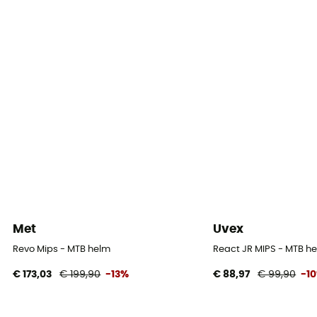
E.P.S
Shell building
In Mold
Sluitsysteem
Verstelbare kinriem
Vulling
Antibacterieel / X-Static
Reflecterende elementen
No
Met
Uvex
Vizier
Revo Mips - MTB helm
React JR MIPS - MTB he
Ja
€ 173,03
€ 199,90
-13%
€ 88,97
€ 99,90
-1
Certificering
CE-norm