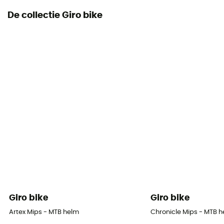
De collectie Giro bike
Persoonlijke beschermingsuitrusting
PPE - Category 2
Giro bike
Giro bike
Artex Mips - MTB helm
Chronicle Mips - MTB 