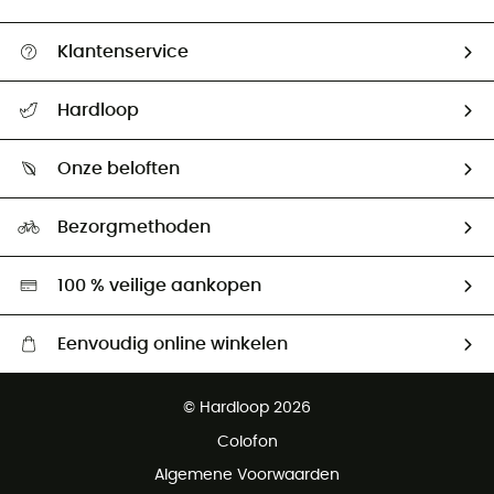
Klantenservice
Helpcentrum & contact
Hardloop
Mijn zending volgen
Wie zijn we ?
Retourzendingen & Terugbetalingen
Onze beloften
HardGuides
Maattabelen
Ecologische voetafdruk
Ambassadeurs
Bezorgmethoden
Tweedehands
Hardgreen
100 % veilige aankopen
Eenvoudig online winkelen
Gratis levering vanaf € 100
© Hardloop 2026
Gratis retourneren binnen 100 dagen
Colofon
Gratis klantenservice
Algemene Voorwaarden