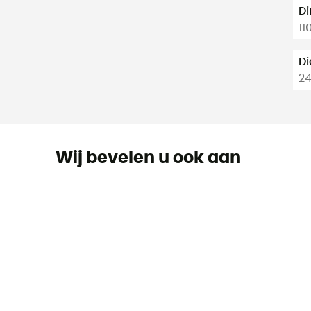
D
11
Di
2
Wij bevelen u ook aan