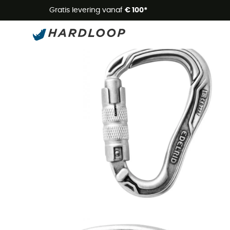
Zome
Gratis levering vanaf
€ 100*