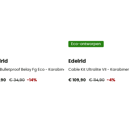
Eco-ontworpen
lrid
Edelrid
ulletproof Belay Fg Eco - Karabiner
Cable Kit Ultralite VII - Karabiner
,90
€ 34,90
-14%
€ 109,90
€ 114,90
-4%