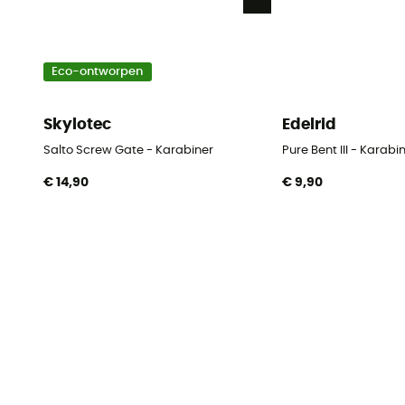
Eco-ontworpen
Skylotec
Edelrid
Salto Screw Gate - Karabiner
Pure Bent III - Karabi
€ 14,90
€ 9,90