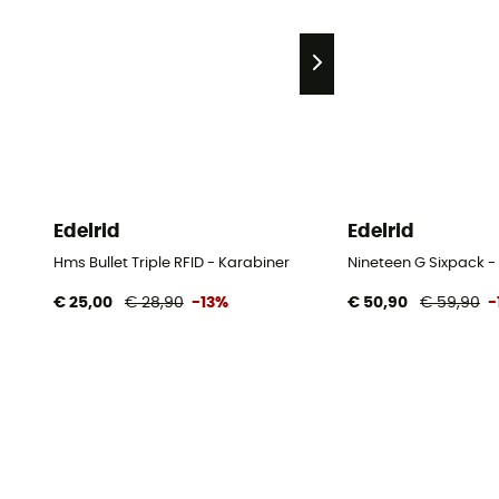
Edelrid
Edelrid
Hms Bullet Triple RFID - Karabiner
Nineteen G Sixpack -
€ 25,00
€ 28,90
-13%
€ 50,90
€ 59,90
-