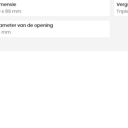
imensie
Verg
0 x 89 mm
Tripl
ameter van de opening
4 mm