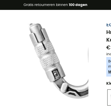
raanbiedingen 🔥 -5% EXTRA vanaf 2 producten* met code Su
Gratis retourneren binnen
100 dagen
-5% Extra - Code Summer5
E
H
K
€
in
B
m
M
Kl