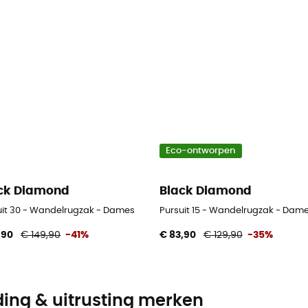
Eco-ontworpen
ck Diamond
Black Diamond
uit 30 - Wandelrugzak - Dames
Pursuit 15 - Wandelrugzak - Dam
,90
€ 149,90
-41%
€ 83,90
€ 129,90
-35%
ding & uitrusting merken