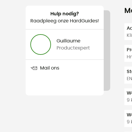
M
Hulp nodig?
Raadpleeg onze HardGuides!
Aa
K
Guillaume
Productexpert
Pr
Hm
Mail ons
S
EN
We
9 
We
9 