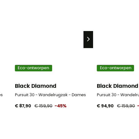
Eco-ontworpen
Eco-ontworpen
Black Diamond
Black Diamond
es
Pursuit 30 - Wandelrugzak - Dames
Pursuit 30 - Wandelr
€ 87,90
€ 159,90
-45%
€ 94,90
€ 159,90