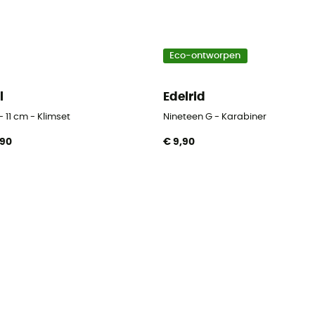
Eco-ontworpen
l
Edelrid
- 11 cm - Klimset
Nineteen G - Karabiner
,90
€ 9,90