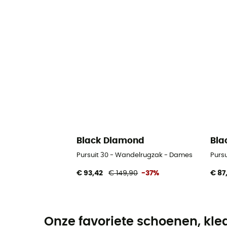
Black Diamond
Bla
Pursuit 30 - Wandelrugzak - Dames
Purs
€ 93,42
€ 149,90
-37%
€ 87
Onze favoriete schoenen, kle