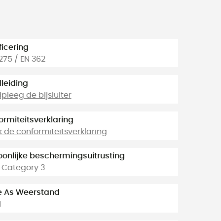
ficering
275 / EN 362
leiding
leeg de bijsluiter
ormiteitsverklaring
k de conformiteitsverklaring
oonlijke beschermingsuitrusting
- Category 3
e As Weerstand
N