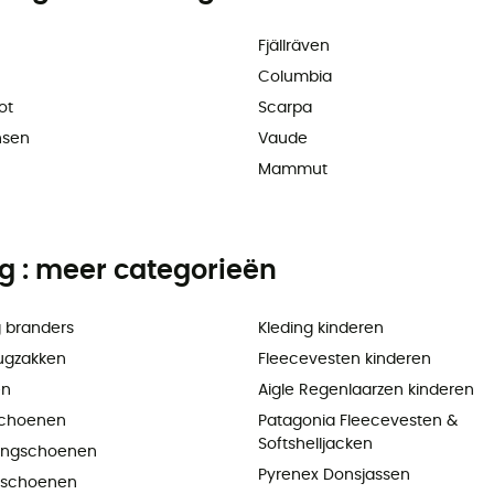
Fjällräven
Columbia
ot
Scarpa
nsen
Vaude
Mammut
ng : meer categorieën
 branders
Kleding kinderen
ugzakken
Fleecevesten kinderen
en
Aigle Regenlaarzen kinderen
choenen
Patagonia Fleecevesten &
Softshelljacken
ningschoenen
Pyrenex Donsjassen
pschoenen