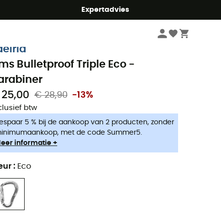
mmer5
Expertadvies
Klimmen
Klimmateriaal
Karabiners
delrid
ms Bulletproof Triple Eco -
arabiner
 25,00
€ 28,90
-13%
clusief btw
espaar 5 % bij de aankoop van 2 producten, zonder
inimumaankoop, met de code Summer5.
eer informatie +
eur
:
Eco