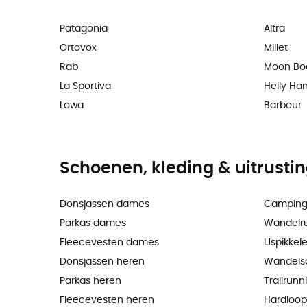
Patagonia
Altra
Ortovox
Millet
Rab
Moon Bo
La Sportiva
Helly Ha
Lowa
Barbour
Schoenen, kleding & uitrusti
Donsjassen dames
Camping
Parkas dames
Wandelr
Fleecevesten dames
IJspikkel
Donsjassen heren
Wandels
Parkas heren
Trailrun
Fleecevesten heren
Hardloo