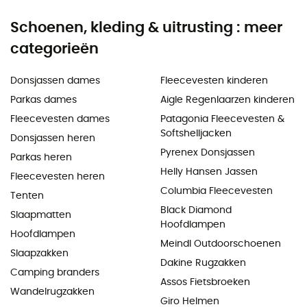
Schoenen, kleding & uitrusting : meer
categorieën
Donsjassen dames
Fleecevesten kinderen
Parkas dames
Aigle Regenlaarzen kinderen
Fleecevesten dames
Patagonia Fleecevesten &
Softshelljacken
Donsjassen heren
Pyrenex Donsjassen
Parkas heren
Helly Hansen Jassen
Fleecevesten heren
Columbia Fleecevesten
Tenten
Black Diamond
Slaapmatten
Hoofdlampen
Hoofdlampen
Meindl Outdoorschoenen
Slaapzakken
Dakine Rugzakken
Camping branders
Assos Fietsbroeken
Wandelrugzakken
Giro Helmen