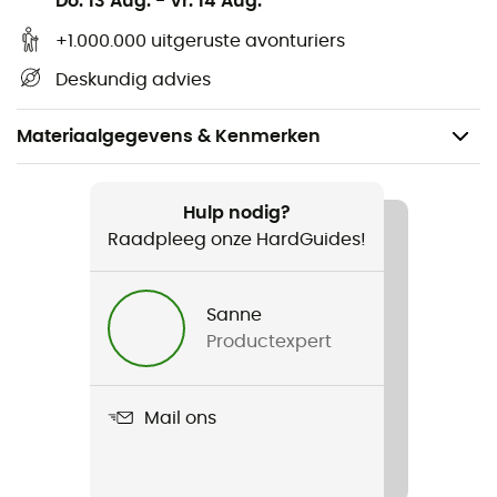
Do. 13 Aug.
-
Vr. 14 Aug.
+1.000.000 uitgeruste avonturiers
Deskundig advies
Materiaalgegevens & Kenmerken
Aanbevolen voor
Klimmen
Hulp nodig?
Raadpleeg onze HardGuides!
Gewicht
10 cm : 63 g, 17 cm - SS : 66 g, 17 cm - SL : 72 g, 17 cm - LL
Sanne
: 78 g
Productexpert
Product
Ange
Mail ons
Label
Origine Européenne Garantie