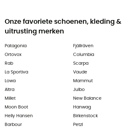
Onze favoriete schoenen, kleding &
uitrusting merken
Patagonia
Fjällräven
Ortovox
Columbia
Rab
Scarpa
La Sportiva
Vaude
Lowa
Mammut
Altra
Julbo
Millet
New Balance
Moon Boot
Hanwag
Helly Hansen
Birkenstock
Barbour
Petzl