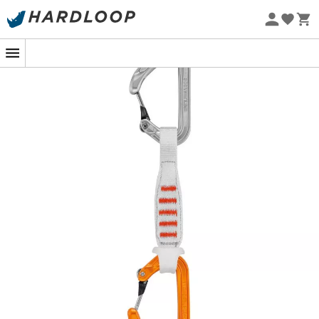
Zomeraanbiedingen 🔥 -5% EXTRA vanaf 2 producten* met
code Summer5
Eco-ontworpen