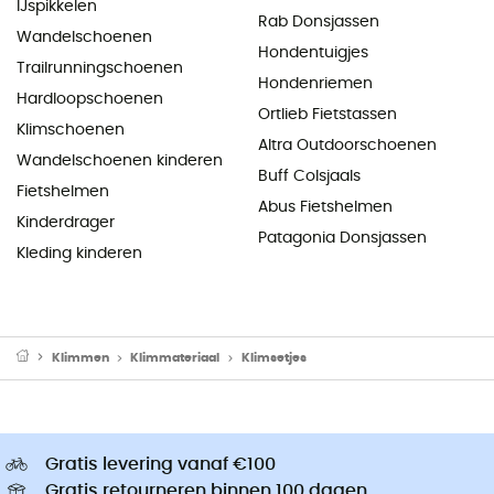
IJspikkelen
Rab Donsjassen
Wandelschoenen
Hondentuigjes
Trailrunningschoenen
Hondenriemen
Hardloopschoenen
Ortlieb Fietstassen
Klimschoenen
Altra Outdoorschoenen
Wandelschoenen kinderen
Buff Colsjaals
Fietshelmen
Abus Fietshelmen
Kinderdrager
Patagonia Donsjassen
Kleding kinderen
Klimmen
Klimmateriaal
Klimsetjes
Gratis levering vanaf €100
Gratis retourneren binnen 100 dagen