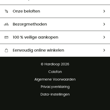
Mijn zending volgen
Wie zijn we ?
Retourzendingen & Terugbetalingen
Onze beloften
HardGuides
Maattabelen
Ecologische voetafdruk
Ambassadeurs
Bezorgmethoden
Tweedehands
Hardgreen
100 % veilige aankopen
Eenvoudig online winkelen
Gratis levering vanaf € 100
© Hardloop 2026
Gratis retourneren binnen 100 dagen
Colofon
Gratis klantenservice
Algemene Voorwaarden
Privacyverklaring
Data-instellingen