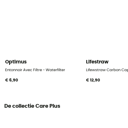
Effectief tegen
Bactéries / protozoa
Optimus
Lifestraw
Entonnoir Avec Filtre - Waterfilter
Lifewstraw Carbon Ca
€ 6,90
€ 12,90
De collectie Care Plus