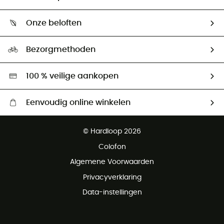
Mijn zending volgen
Wie zijn we ?
Retourzendingen & Terugbetalingen
Onze beloften
HardGuides
Maattabelen
Ecologische voetafdruk
Ambassadeurs
Bezorgmethoden
Tweedehands
Hardgreen
100 % veilige aankopen
Eenvoudig online winkelen
Gratis levering vanaf € 100
© Hardloop 2026
Gratis retourneren binnen 100 dagen
Colofon
Gratis klantenservice
Algemene Voorwaarden
Privacyverklaring
Data-instellingen