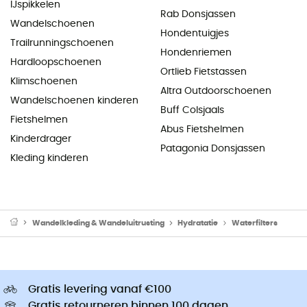
IJspikkelen
Rab Donsjassen
Wandelschoenen
Hondentuigjes
Trailrunningschoenen
Hondenriemen
Hardloopschoenen
Ortlieb Fietstassen
Klimschoenen
Altra Outdoorschoenen
Wandelschoenen kinderen
Buff Colsjaals
Fietshelmen
Abus Fietshelmen
Kinderdrager
Patagonia Donsjassen
Kleding kinderen
Wandelkleding & Wandeluitrusting
Hydratatie
Waterfilters
Gratis levering vanaf €100
Gratis retourneren binnen 100 dagen