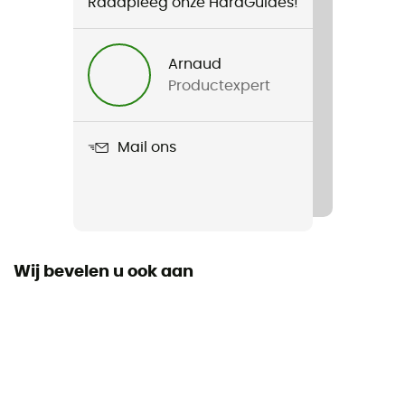
Raadpleeg onze HardGuides!
Voor
Heren / Dames
Arnaud
Productexpert
Gewicht
65 g
Mail ons
Product
Water filter
Afschrijving
1,7 L / min
Wij bevelen u ook aan
Levensduur van het filter
3 750 L
Poriëngrootte van het filter
0,1 micron