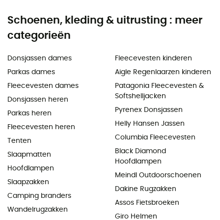
Schoenen, kleding & uitrusting : meer
categorieën
Donsjassen dames
Fleecevesten kinderen
Parkas dames
Aigle Regenlaarzen kinderen
Fleecevesten dames
Patagonia Fleecevesten &
Softshelljacken
Donsjassen heren
Pyrenex Donsjassen
Parkas heren
Helly Hansen Jassen
Fleecevesten heren
Columbia Fleecevesten
Tenten
Black Diamond
Slaapmatten
Hoofdlampen
Hoofdlampen
Meindl Outdoorschoenen
Slaapzakken
Dakine Rugzakken
Camping branders
Assos Fietsbroeken
Wandelrugzakken
Giro Helmen