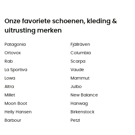
Onze favoriete schoenen, kleding &
uitrusting merken
Patagonia
Fjällräven
Ortovox
Columbia
Rab
Scarpa
La Sportiva
Vaude
Lowa
Mammut
Altra
Julbo
Millet
New Balance
Moon Boot
Hanwag
Helly Hansen
Birkenstock
Barbour
Petzl