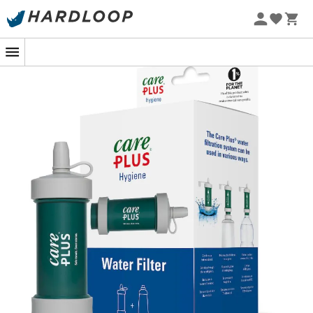
Zomeraanbiedingen 🔥 -5% EXTRA vanaf 2 producten* met
code Summer5
-5% Extra - Code Summer5