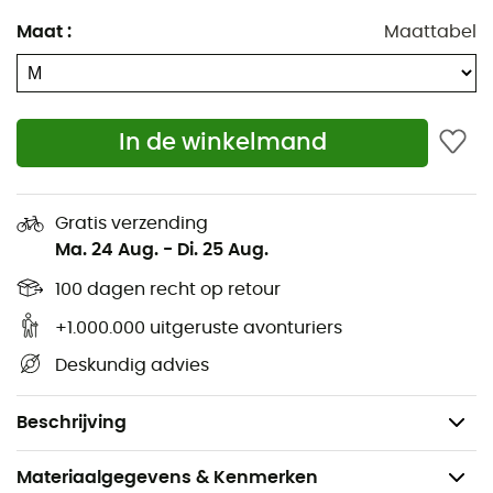
Elastische capuchon geschikt voor helmgebruik,
met verstevigde klep van flexibel polymeer
Maat
:
Maattabel
Achterkant capuchon verstelbaar
YKK Aquaguard centrale ritssluiting aan de
voorkant
In de winkelmand
YKK Aquaguard ritszakken
Kinbeschermer van geborsteld tricot
Gratis verzending
Onderkant verstelbaar met een enkel koord
Ma. 24 Aug.
-
Di. 25 Aug.
Klittenband verstelbare manchetten
100 dagen recht op retour
Proflex/ 120 g/m2 / HH: 10.000 mm/ MVTR: 35.000
g/m2/24 u
+1.000.000 uitgeruste avonturiers
Pasvorm: recht
Deskundig advies
Ruglengte (maat M): 71 cm
Gewicht: 336g
Beschrijving
Materiaalgegevens & Kenmerken