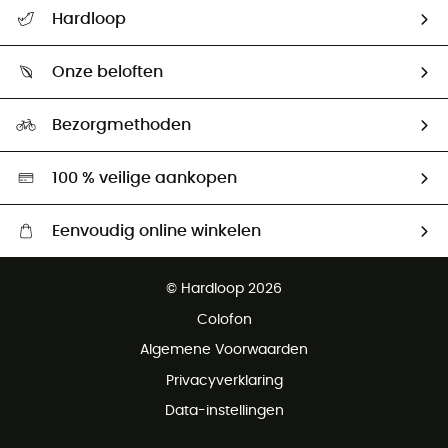
Helpcentrum & contact
Hardloop
Mijn zending volgen
Wie zijn we ?
Retourzendingen & Terugbetalingen
Onze beloften
HardGuides
Maattabelen
Ecologische voetafdruk
Ambassadeurs
Bezorgmethoden
Tweedehands
Hardgreen
100 % veilige aankopen
Eenvoudig online winkelen
Gratis levering vanaf € 100
© Hardloop 2026
Gratis retourneren binnen 100 dagen
Colofon
Gratis klantenservice
Algemene Voorwaarden
Privacyverklaring
Data-instellingen