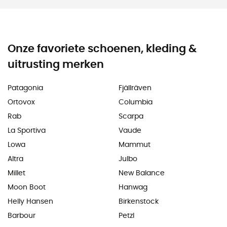
Onze favoriete schoenen, kleding &
uitrusting merken
Patagonia
Fjällräven
Ortovox
Columbia
Rab
Scarpa
La Sportiva
Vaude
Lowa
Mammut
Altra
Julbo
Millet
New Balance
Moon Boot
Hanwag
Helly Hansen
Birkenstock
Barbour
Petzl