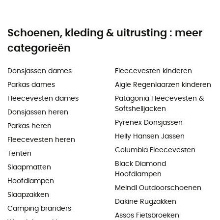
Schoenen, kleding & uitrusting : meer
categorieën
Donsjassen dames
Fleecevesten kinderen
Parkas dames
Aigle Regenlaarzen kinderen
Fleecevesten dames
Patagonia Fleecevesten &
Softshelljacken
Donsjassen heren
Pyrenex Donsjassen
Parkas heren
Helly Hansen Jassen
Fleecevesten heren
Columbia Fleecevesten
Tenten
Black Diamond
Slaapmatten
Hoofdlampen
Hoofdlampen
Meindl Outdoorschoenen
Slaapzakken
Dakine Rugzakken
Camping branders
Assos Fietsbroeken