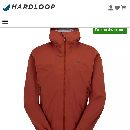
Zomeraanbiedingen 🔥 -5% EXTRA vanaf 2 producten* met
code Summer5
-5% Extra - Code Summer5
Eco-ontworpen