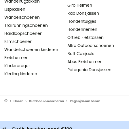
Wandelrugzakken
Giro Helmen
IJspikkelen
Rab Donsjassen
Wandelschoenen
Hondentuigjes
Trailrunningschoenen
Hondenriemen
Hardloopschoenen
Ortlieb Fietstassen
Klimschoenen
Altra Outdoorschoenen
Wandelschoenen kinderen
Buff Colsjaals
Fietshelmen
Abus Fietshelmen
Kinderdrager
Patagonia Donsjassen
Kleding kinderen
Heren
Outdoor Jassen heren
Regenjassen heren
Gratis levering vanaf €100