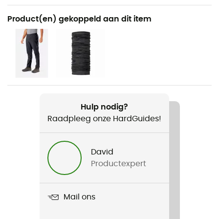
Aanbevolen voor
Product(en) gekoppeld aan dit item
Wandelen / Bergbeklimmen / Multi-activiteit
Voor
Heren
Gewicht
289,5 g
Hulp nodig?
Raadpleeg onze HardGuides!
Product
Kinetic 2.0
David
Waterdicht
Productexpert
Ja
Winddicht
Mail ons
Ja