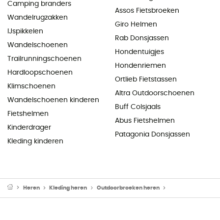
Camping branders
Assos Fietsbroeken
Wandelrugzakken
Giro Helmen
IJspikkelen
Rab Donsjassen
Wandelschoenen
Hondentuigjes
Trailrunningschoenen
Hondenriemen
Hardloopschoenen
Ortlieb Fietstassen
Klimschoenen
Altra Outdoorschoenen
Wandelschoenen kinderen
Buff Colsjaals
Fietshelmen
Abus Fietshelmen
Kinderdrager
Patagonia Donsjassen
Kleding kinderen
Heren
Kleding heren
Outdoorbroeken heren
Regenbroeken he