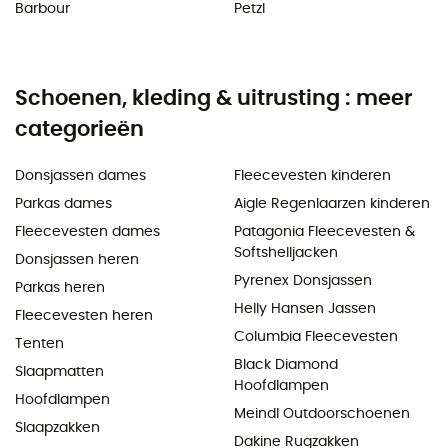
Barbour
Petzl
Schoenen, kleding & uitrusting : meer
categorieën
Donsjassen dames
Fleecevesten kinderen
Parkas dames
Aigle Regenlaarzen kinderen
Fleecevesten dames
Patagonia Fleecevesten &
Softshelljacken
Donsjassen heren
Pyrenex Donsjassen
Parkas heren
Helly Hansen Jassen
Fleecevesten heren
Columbia Fleecevesten
Tenten
Black Diamond
Slaapmatten
Hoofdlampen
Hoofdlampen
Meindl Outdoorschoenen
Slaapzakken
Dakine Rugzakken