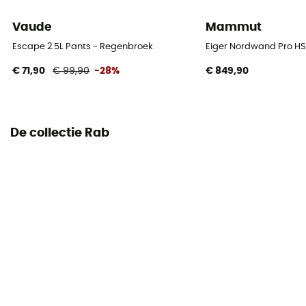
déperlant DWR sans PFC - 97 g/m²
Vaude
Mammut
Escape 2.5L Pants - Regenbroek
Eiger Nordwand Pro HS
€ 71,90
€ 99,90
-28%
€ 849,90
De collectie Rab