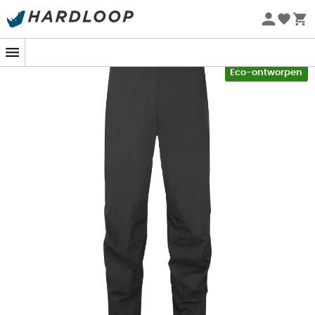
Zomeraanbiedingen 🔥 -5% EXTRA vanaf 2 producten* met
code Summer5
-5% Extra - Code Summer5
Eco-ontworpen
Wanneer de lucht donker wordt en de donder in de
verte rommelt, is het perfecte moment aangebroken om
de magie van de
Downpour Mountain Pants
van
Rab
te ontdekken. Deze
regenbroek
is je onmisbare
bondgenoot om droog te blijven en de meest
uitdagende paden te verkennen. Ontworpen met
Pertex® Shield-stof in 2,5 lagen, biedt het een
fantastische bescherming tegen de elementen. Deze
high-tech stof vormt een echte barrière tegen de regen,
terwijl hij ademend genoeg is om een sauna-effect
tijdens intensieve inspanningen te voorkomen.