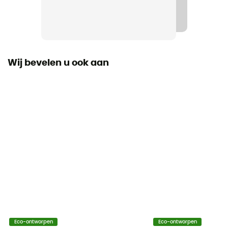
Ja
Winddicht
Ja
Wij bevelen u ook aan
Fit
Regular
Label
Gerecycleerd / PFC-Free
Sluitsysteem
Cordon
Zakken
Aucune
Materiaal
Eco-ontworpen
Eco-ontworpen
[membrane] Pertex® Shield 2.5L - 40D - traitement