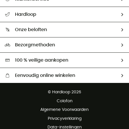
Helpcentrum & contact
Hardloop
Mijn zending volgen
Wie zijn we ?
Retourzendingen & Terugbetalingen
Onze beloften
HardGuides
Maattabelen
Ecologische voetafdruk
Ambassadeurs
Bezorgmethoden
Tweedehands
Hardgreen
100 % veilige aankopen
Eenvoudig online winkelen
Gratis levering vanaf € 100
© Hardloop 2026
Gratis retourneren binnen 100 dagen
Colofon
Gratis klantenservice
Algemene Voorwaarden
Privacyverklaring
Data-instellingen