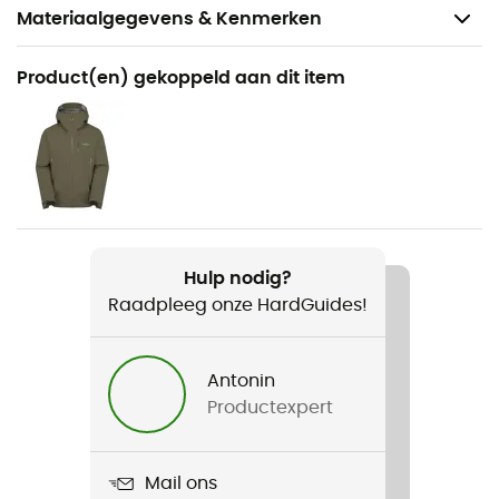
Materiaalgegevens & Kenmerken
Aanbevolen voor
Product(en) gekoppeld aan dit item
Wandelen / Trekking / Bergbeklimmen
Voor
Heren
Gewicht
271 g
Hulp nodig?
Raadpleeg onze HardGuides!
Product
Downpour Mountain Pants
Antonin
Gebruikte Technologieën
Productexpert
Pertex® Shield
Waterdicht
Mail ons