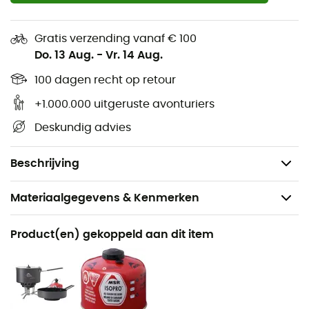
LowDown Remote Stove Adapter verlenging
Compatibel met alle klassieke gasflessen
Gratis verzending vanaf € 100
Gemaakt van roestvrij staal, messing, zink en nitril
Do. 13 Aug.
-
Vr. 14 Aug.
Let op:
100 dagen recht op retour
Gebruik geen windscherm met dit systeem
De gasfles mag niet omgekeerd of gekanteld
+1.000.000 uitgeruste avonturiers
worden
Deskundig advies
Afmetingen: 3,6 x 4,3 x 13 cm
Gewicht: 180 g
Beschrijving
Materiaalgegevens & Kenmerken
Aanbevolen voor
Product(en) gekoppeld aan dit item
Bivak
Voor
Heren / Dames