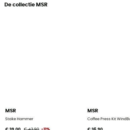
De collectie MSR
MSR
MSR
Stake Hammer
Coffee Press Kit WindBu
€ 39,00
€ 43,90
-11%
€ 36,90