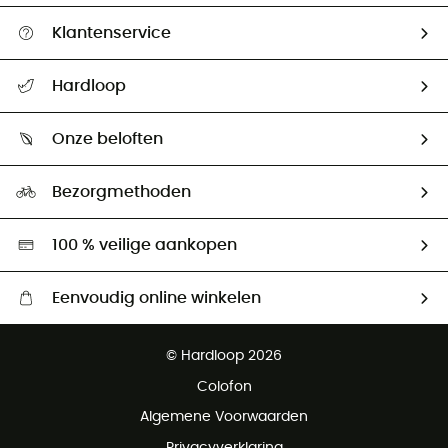
Klantenservice
Helpcentrum & contact
Hardloop
Mijn zending volgen
Wie zijn we ?
Retourzendingen & Terugbetalingen
Onze beloften
HardGuides
Maattabelen
Ecologische voetafdruk
Ambassadeurs
Bezorgmethoden
Tweedehands
Hardgreen
100 % veilige aankopen
Eenvoudig online winkelen
Gratis levering vanaf € 100
© Hardloop 2026
Gratis retourneren binnen 100 dagen
Colofon
Gratis klantenservice
Algemene Voorwaarden
Privacyverklaring