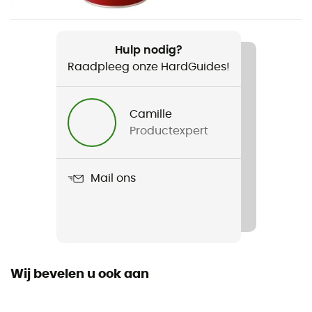
Gewicht
180 g
Hulp nodig?
Raadpleeg onze HardGuides!
Product
LowDown Remote Stove Adapter
Camille
Materiaal
Productexpert
Stainless steel
Dimensie
Mail ons
3,6 x 4,3 x 13 cm
Wij bevelen u ook aan