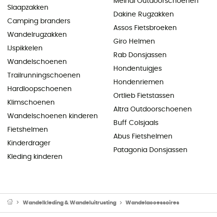
Meindl Outdoorschoenen
Slaapzakken
Dakine Rugzakken
Camping branders
Assos Fietsbroeken
Wandelrugzakken
Giro Helmen
IJspikkelen
Rab Donsjassen
Wandelschoenen
Hondentuigjes
Trailrunningschoenen
Hondenriemen
Hardloopschoenen
Ortlieb Fietstassen
Klimschoenen
Altra Outdoorschoenen
Wandelschoenen kinderen
Buff Colsjaals
Fietshelmen
Abus Fietshelmen
Kinderdrager
Patagonia Donsjassen
Kleding kinderen
Wandelkleding & Wandeluitrusting
Wandelaccessoires