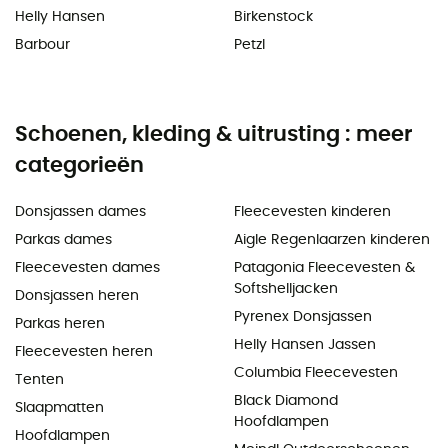
Helly Hansen
Birkenstock
Barbour
Petzl
Schoenen, kleding & uitrusting : meer
categorieën
Donsjassen dames
Fleecevesten kinderen
Parkas dames
Aigle Regenlaarzen kinderen
Fleecevesten dames
Patagonia Fleecevesten &
Softshelljacken
Donsjassen heren
Pyrenex Donsjassen
Parkas heren
Helly Hansen Jassen
Fleecevesten heren
Columbia Fleecevesten
Tenten
Black Diamond
Slaapmatten
Hoofdlampen
Hoofdlampen