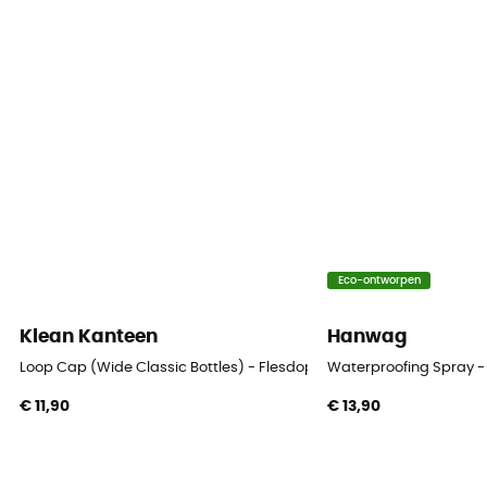
Eco-ontworpen
Klean Kanteen
Hanwag
Loop Cap (Wide Classic Bottles) - Flesdop
Waterproofing Spray -
€ 11,90
€ 13,90