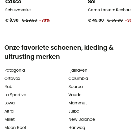
Casco
Sol
Schutzmaske
Camp Lantern Recharg
€ 8,90
€ 29,90
-70%
€ 45,00
€ 69,90
-3
Onze favoriete schoenen, kleding &
uitrusting merken
Patagonia
Fjällräven
Ortovox
Columbia
Rab
Scarpa
La Sportiva
Vaude
Lowa
Mammut
Altra
Julbo
Millet
New Balance
Moon Boot
Hanwag