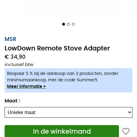
MSR
LowDown Remote Stove Adapter
€ 34,90
inclusief btw
Bespaar 5 % bij de aankoop van 2 producten, zonder
minimumaankoop, met de code Summer5.
Meer informatie +
Vermijd alle stabiliteitsproblemen tijdens het koken op
uw
kooktoestel
met de
LowDown Remote Stove
Maat
:
Adapter
van
MSR
. Hiermee kunt u de gasfles naast het
toestel plaatsen en uw kooktoestel op de verlenging
richten. Zo kunt u uw gerechten stabieler en dichter bij
de grond bereiden. Geen omvallende pannen meer!
In de winkelmand