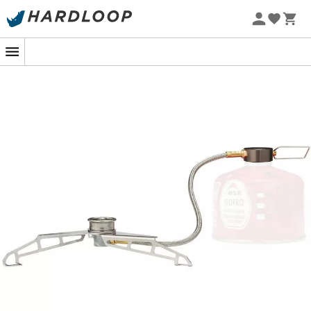
Zomeraanbiedingen 🔥 -5% EXTRA vanaf 2 producten* met
code Summer5
-5% Extra - Code Summer5