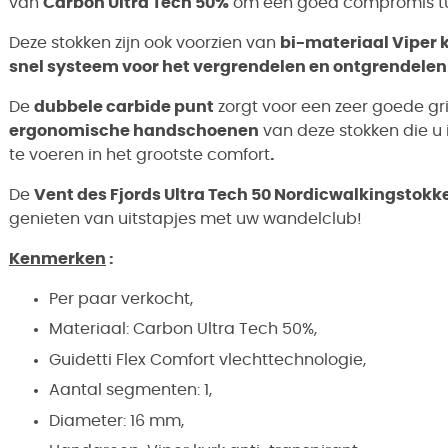
van
Carbon Ultra Tech 50%
om een goed compromis tusse
Deze stokken zijn ook voorzien van
bi-materiaal Viper
snel systeem voor het vergrendelen en ontgrendelen
De
dubbele carbide punt
zorgt voor een zeer goede g
ergonomische handschoenen
van deze stokken die u 
te voeren in het grootste comfort
.
De
Vent des Fjords Ultra Tech 50 Nordicwalkingstokk
genieten van uitstapjes met uw wandelclub!
Kenmerken
:
Per paar verkocht,
Materiaal: Carbon Ultra Tech 50%,
Guidetti Flex Comfort vlechttechnologie,
Aantal segmenten: 1,
Diameter: 16 mm,