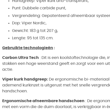
Handgreep: Viper kurk anti-transpirant,
Punt: Dubbele carbide punt,
Vergrendeling: Gepatenteerd afneembaar systee
Dop: Viper Nordic,
Gewicht: 183 g tot 207 g,
Lengte: 95 tot 135 cm.
Gebruikte technologieën
:
Carbon Ultra Tech
: Dit is een koolstoftechnologie die,
stokken een hoge weerstand geeft en zorgt voor een uitz
actie.
Viper kurk handgreep:
De ergonomische bi-materiaal 
ademend kurkinzet is uitgerust met het snelle vergre
handschoen.
Ergonomische afneembare handschoen
: De ergonom
met een vorm die de duim doorlaat, is verkrijgbaar in 