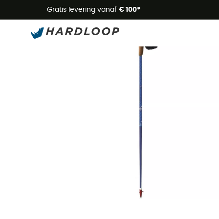
Zome
Gratis levering vanaf
€ 100*