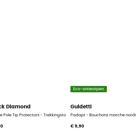
Eco-ontworpen
ck Diamond
Guidetti
rdique
e Pole Tip Protectors - Trekkingstok-accessoire
Padapt - Bouchons marche nord
90
€ 9,90