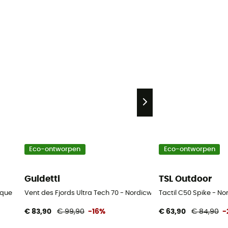
Eco-ontworpen
Eco-ontworpen
Guidetti
TSL Outdoor
ique
Vent des Fjords Ultra Tech 70 - Nordicwalkingstokken
Tactil C50 Spike - N
€ 83,90
€ 99,90
-16%
€ 63,90
€ 84,90
-