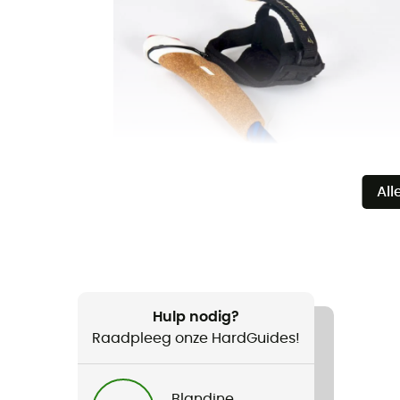
All
Hulp nodig?
Raadpleeg onze HardGuides!
Blandine