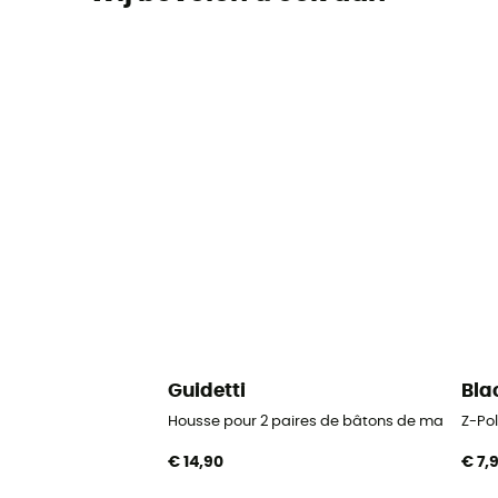
Guidetti
Bla
Housse pour 2 paires de bâtons de marche no
Z-Pol
€ 14,90
€ 7,