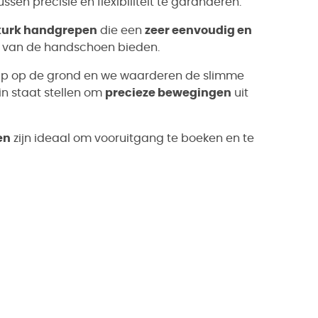
n precisie en flexibiliteit te garanderen.
 kurk handgrepen
die een
zeer eenvoudig en
van de handschoen bieden.
rip op de grond en we waarderen de slimme
in staat stellen om
precieze bewegingen
uit
en
zijn ideaal om vooruitgang te boeken en te