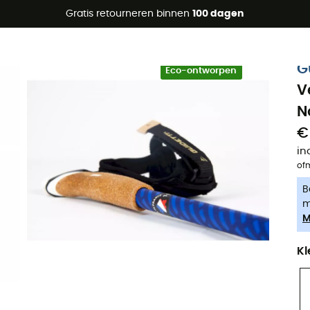
raanbiedingen 🔥 -5% EXTRA vanaf 2 producten* met code Su
Gratis retourneren binnen
100 dagen
-5% Extra - Code Summer5
G
Eco-ontworpen
V
N
€
in
of
B
m
M
Kl