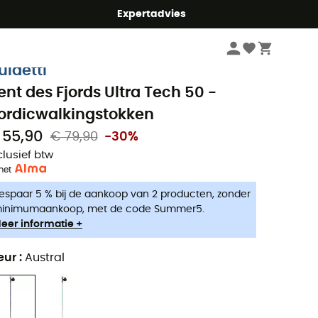
mmer5
Expertadvies
Nordic Walking
Nordic Walking Stokken
uidetti
ent des Fjords Ultra Tech 50 -
ordicwalkingstokken
 55,90
€ 79,90
-30%
clusief btw
met
espaar 5 % bij de aankoop van 2 producten, zonder
inimumaankoop, met de code Summer5.
eer informatie +
eur
:
Austral