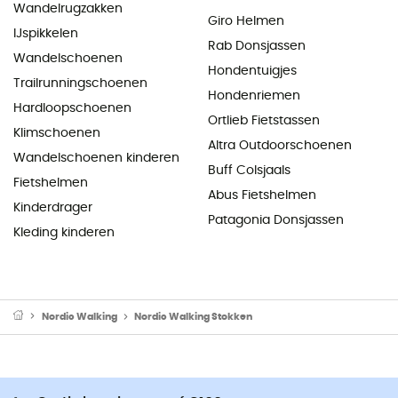
Wandelrugzakken
Giro Helmen
IJspikkelen
Rab Donsjassen
Wandelschoenen
Hondentuigjes
Trailrunningschoenen
Hondenriemen
Hardloopschoenen
Ortlieb Fietstassen
Klimschoenen
Altra Outdoorschoenen
Wandelschoenen kinderen
Buff Colsjaals
Fietshelmen
Abus Fietshelmen
Kinderdrager
Patagonia Donsjassen
Kleding kinderen
Nordic Walking
Nordic Walking Stokken