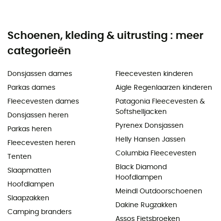
Schoenen, kleding & uitrusting : meer
categorieën
Donsjassen dames
Fleecevesten kinderen
Parkas dames
Aigle Regenlaarzen kinderen
Fleecevesten dames
Patagonia Fleecevesten &
Softshelljacken
Donsjassen heren
Pyrenex Donsjassen
Parkas heren
Helly Hansen Jassen
Fleecevesten heren
Columbia Fleecevesten
Tenten
Black Diamond
Slaapmatten
Hoofdlampen
Hoofdlampen
Meindl Outdoorschoenen
Slaapzakken
Dakine Rugzakken
Camping branders
Assos Fietsbroeken