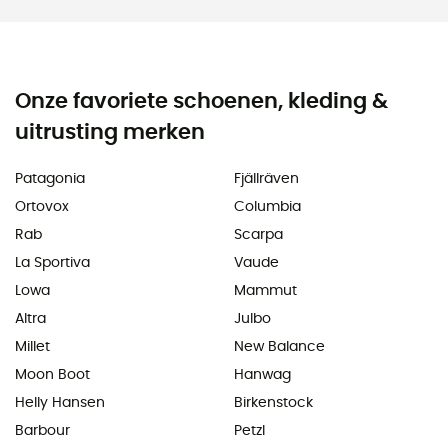
Onze favoriete schoenen, kleding &
uitrusting merken
Patagonia
Fjällräven
Ortovox
Columbia
Rab
Scarpa
La Sportiva
Vaude
Lowa
Mammut
Altra
Julbo
Millet
New Balance
Moon Boot
Hanwag
Helly Hansen
Birkenstock
Barbour
Petzl