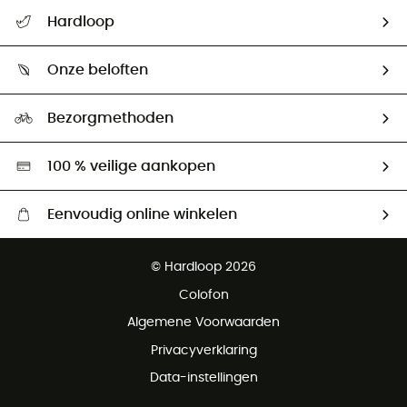
Helpcentrum & contact
Hardloop
Mijn zending volgen
Wie zijn we ?
Retourzendingen & Terugbetalingen
Onze beloften
HardGuides
Maattabelen
Ecologische voetafdruk
Ambassadeurs
Bezorgmethoden
Tweedehands
Hardgreen
100 % veilige aankopen
Eenvoudig online winkelen
Gratis levering vanaf € 100
© Hardloop 2026
Gratis retourneren binnen 100 dagen
Colofon
Gratis klantenservice
Algemene Voorwaarden
Privacyverklaring
Data-instellingen