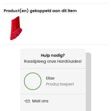
Aanbevolen voor
Product(en) gekoppeld aan dit item
Nordic Wandel
Voor
Heren / Dames
Gewicht
2 x 175 g
Hulp nodig?
Raadpleeg onze HardGuides!
Product
Tactil C20 Spike
Elise
Polsband
Productexpert
Afneembaar / Verstelbaar / Ja
Materiaal
Mail ons
Carbon