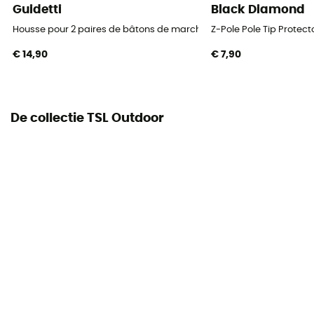
Guidetti
Black Diamond
Ongevouwen lengte
100 - 110 cm / 111 - 120 cm / 121 - 130 cm
Housse pour 2 paires de bâtons de marche nordique
Z-Pole Pole Tip Protec
€ 14,90
€ 7,90
Paar
Ja
De collectie TSL Outdoor