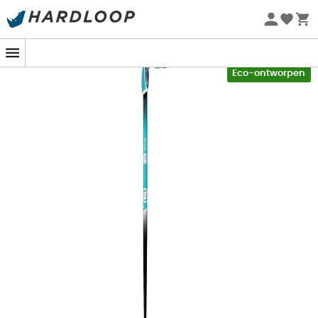
Zomeraanbiedingen 🔥 -5% EXTRA vanaf 2 producten* met
code Summer5
-5% Extra - Code Summer5
Eco-ontworpen
De
Nordicwalkingstokken TSL Tactil C20 Spike
zijn
ontworpen voor beginnende of occasionele wandelaars
die op zoek zijn naar techniciteit en comfort!
Hun samenstelling van
20% koolstof
garandeert een
uitstekende
verhouding
flexibiliteit / demping.
Volledig
gemaakt in Frankrijk
, deze TSL-stokken
hebben ook ergonomische
kurk handgrepen
van bi-
materiaal en het innovatieve en
exclusieve
gepatenteerde Tactil Clip Strap
bevestigingssysteem
met een eenvoudige
klikbevestiging en een rotatie van 360° voor meer