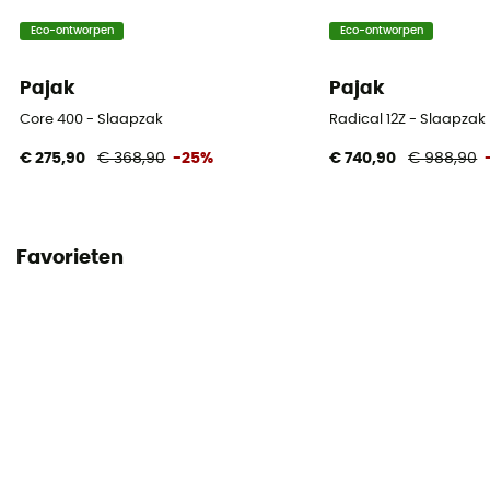
Comforttemperatuur
Eco-ontworpen
Eco-ontworpen
5°C
Pajak
Pajak
Extreme Temperatuur
-15°C
Core 400 - Slaapzak
Radical 12Z - Slaapzak
€ 275,90
€ 368,90
-25%
€ 740,90
€ 988,90
Vulgewicht
210 g
Opbergtas
Favorieten
Included
Maximale maten van de gebruiker
183 cm