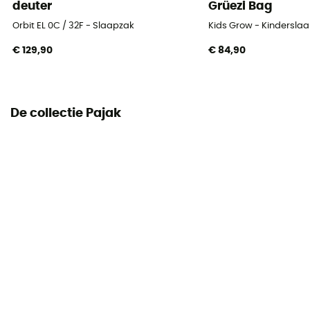
deuter
Grüezi Bag
Verpakkingsmaat afmetingen
15 x 33 cm
Orbit EL 0C / 32F - Slaapzak
Kids Grow - Kindersla
€ 129,90
€ 84,90
Inbegrepen in de levering
Opbergtas
Zwelvermogen (Cuin)
De collectie Pajak
900 cuin
Schouderbreedte
82 cm
Breedte bij de voet
50 cm
Twinning
No