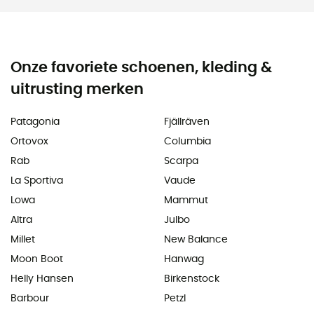
Onze favoriete schoenen, kleding &
uitrusting merken
Patagonia
Fjällräven
Ortovox
Columbia
Rab
Scarpa
La Sportiva
Vaude
Lowa
Mammut
Altra
Julbo
Millet
New Balance
Moon Boot
Hanwag
Helly Hansen
Birkenstock
Barbour
Petzl