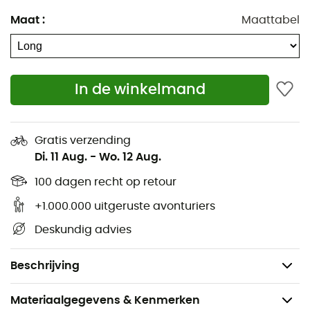
3D-ritssluiting en kraagbuffels
Maat
:
Maattabel
Interne/externe ophanglussen
Binnenzak
Niet-blokkerende ritssluiting
In de winkelmand
Eenhandige kapregulatie
Compressiezak / Opslag inbegrepen
Gratis verzending
Velcro vergrendelingsbescherming
Di. 11 Aug.
-
Wo. 12 Aug.
Comforttemperatuur: 5°C
100 dagen recht op retour
Limiettemperatuur: 0°C
Extreme temperatuur: -15°C
+1.000.000 uitgeruste avonturiers
Aanbevolen maat: 165 cm (M) - 180 cm (L) - 205
Deskundig advies
cm (XL)
Gewicht: 430 g (L)
Beschrijving
Materiaalgegevens & Kenmerken