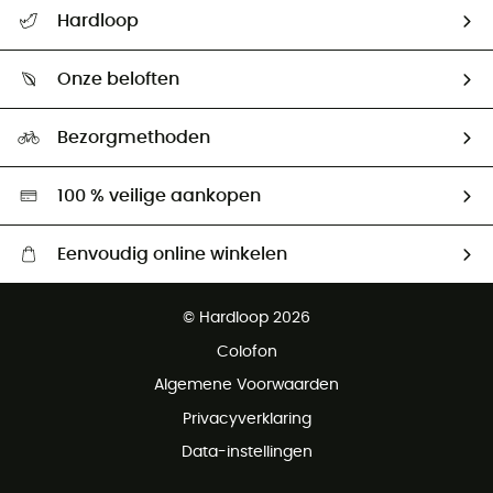
Helpcentrum & contact
Hardloop
Mijn zending volgen
Wie zijn we ?
Retourzendingen & Terugbetalingen
Onze beloften
HardGuides
Maattabelen
Ecologische voetafdruk
Ambassadeurs
Bezorgmethoden
Tweedehands
Hardgreen
100 % veilige aankopen
Eenvoudig online winkelen
Gratis levering vanaf € 100
© Hardloop 2026
Gratis retourneren binnen 100 dagen
Colofon
Gratis klantenservice
Algemene Voorwaarden
Privacyverklaring
Data-instellingen