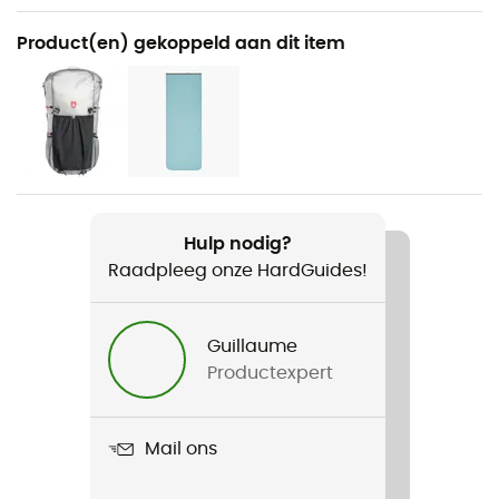
Aanbevolen voor
Product(en) gekoppeld aan dit item
Trekking / Bivak
Voor
Heren / Dames
Gewicht
440 g
Hulp nodig?
Raadpleeg onze HardGuides!
Product
Radical 1Z
Guillaume
Materiaal
Productexpert
GELANOTS Ultra Light Rip Stop Shell
Donzen Types
Mail ons
Eend