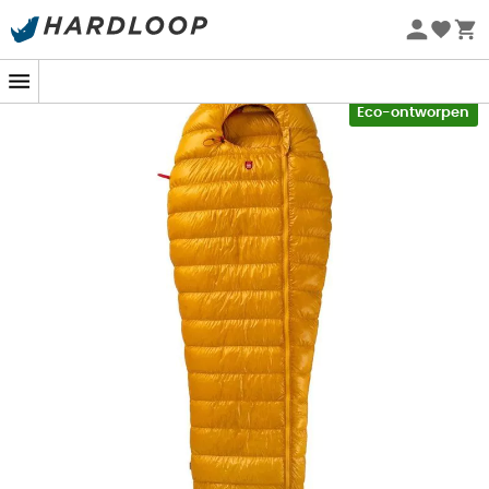
Zomeraanbiedingen 🔥 -5% EXTRA vanaf 2 producten* met
code Summer5
-5% Extra - Code Summer5
Eco-ontworpen
Speciaal ontworpen om je zomerse avonturen te
begeleiden, biedt de
Radical 1Z
slaapzak van
Pajak
de
ideale oplossing om de omvang van je rugzak te