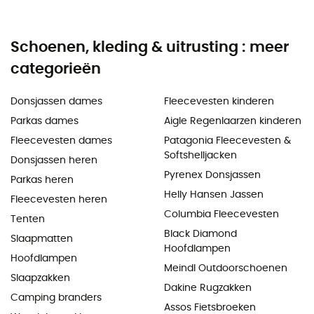
Schoenen, kleding & uitrusting : meer
categorieën
Donsjassen dames
Fleecevesten kinderen
Parkas dames
Aigle Regenlaarzen kinderen
Fleecevesten dames
Patagonia Fleecevesten &
Softshelljacken
Donsjassen heren
Pyrenex Donsjassen
Parkas heren
Helly Hansen Jassen
Fleecevesten heren
Columbia Fleecevesten
Tenten
Black Diamond
Slaapmatten
Hoofdlampen
Hoofdlampen
Meindl Outdoorschoenen
Slaapzakken
Dakine Rugzakken
Camping branders
Assos Fietsbroeken