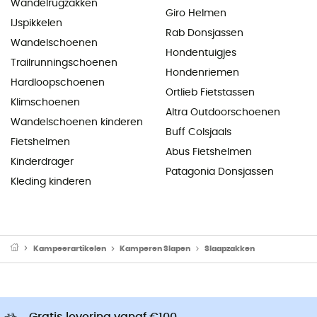
Wandelrugzakken
Giro Helmen
IJspikkelen
Rab Donsjassen
Wandelschoenen
Hondentuigjes
Trailrunningschoenen
Hondenriemen
Hardloopschoenen
Ortlieb Fietstassen
Klimschoenen
Altra Outdoorschoenen
Wandelschoenen kinderen
Buff Colsjaals
Fietshelmen
Abus Fietshelmen
Kinderdrager
Patagonia Donsjassen
Kleding kinderen
Kampeerartikelen
Kamperen Slapen
Slaapzakken
Gratis levering vanaf €100