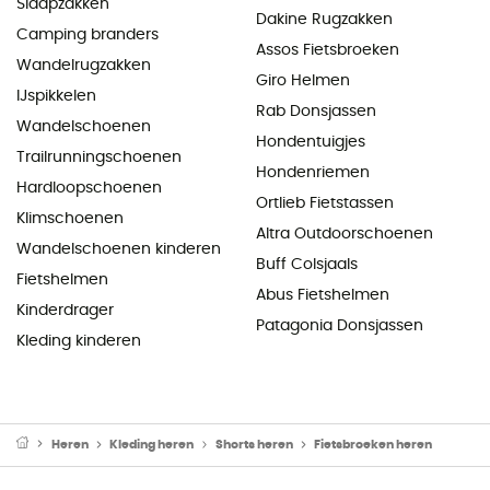
Slaapzakken
Dakine Rugzakken
Camping branders
Assos Fietsbroeken
Wandelrugzakken
Giro Helmen
IJspikkelen
Rab Donsjassen
Wandelschoenen
Hondentuigjes
Trailrunningschoenen
Hondenriemen
Hardloopschoenen
Ortlieb Fietstassen
Klimschoenen
Altra Outdoorschoenen
Wandelschoenen kinderen
Buff Colsjaals
Fietshelmen
Abus Fietshelmen
Kinderdrager
Patagonia Donsjassen
Kleding kinderen
Heren
Kleding heren
Shorts heren
Fietsbroeken heren