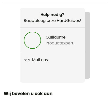
Aanbevolen voor
Fiets / Cyclotourisme
Hulp nodig?
Raadpleeg onze HardGuides!
Voor
Heren
Guillaume
Productexpert
Product
Core Endurance Shorts
Mail ons
Thermische bescherming
No
Zakken
Ja
Wij bevelen u ook aan
Seizoen
3 seizoenen