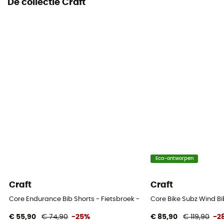
De collectie Craft
Eco-ontworpen
Craft
Craft
Core Endurance Bib Shorts - Fietsbroek - Heren
Core Bike Subz Wind Bi
€ 55,90
€ 74,90
-25%
€ 85,90
€ 119,90
-2