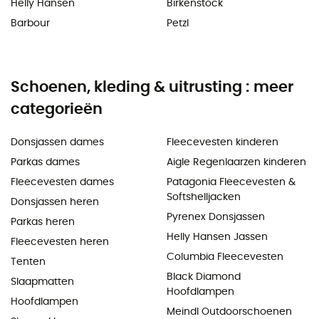
Helly Hansen
Birkenstock
Barbour
Petzl
Schoenen, kleding & uitrusting : meer
categorieën
Donsjassen dames
Fleecevesten kinderen
Parkas dames
Aigle Regenlaarzen kinderen
Fleecevesten dames
Patagonia Fleecevesten &
Softshelljacken
Donsjassen heren
Pyrenex Donsjassen
Parkas heren
Helly Hansen Jassen
Fleecevesten heren
Columbia Fleecevesten
Tenten
Black Diamond
Slaapmatten
Hoofdlampen
Hoofdlampen
Meindl Outdoorschoenen