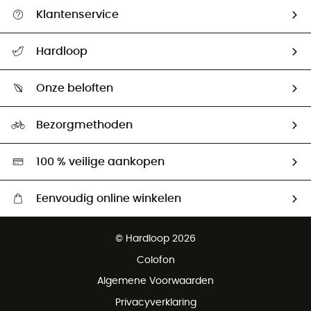
Klantenservice
Helpcentrum & contact
Hardloop
Mijn zending volgen
Wie zijn we ?
Retourzendingen & Terugbetalingen
Onze beloften
HardGuides
Maattabelen
Ecologische voetafdruk
Ambassadeurs
Bezorgmethoden
Tweedehands
Hardgreen
100 % veilige aankopen
Eenvoudig online winkelen
Gratis levering vanaf € 100
© Hardloop 2026
Gratis retourneren binnen 100 dagen
Colofon
Gratis klantenservice
Algemene Voorwaarden
Privacyverklaring