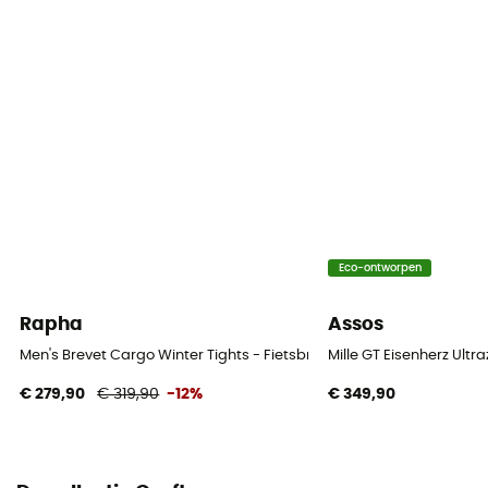
Materiaal
80% Polyamide 20% Elastane
Reflecterende elementen
No
Lengte
Kort
Zeemleer
Eco-ontworpen
Infinity C4 Pad men
Rapha
Assos
Duur van de activiteit
Men's Brevet Cargo Winter Tights - Fietsbroek - Heren
Mille GT Eisenherz Ultra
Between 2h and 4h
€ 279,90
€ 319,90
-12%
€ 349,90
Beugels
No