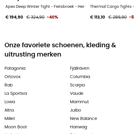
Apex Deep Winter Tight - Fietsbroek - Heren
Thermal Cargo Tights -
€ 194,90
€ 324,90
-40%
€ 113,10
€ 289,90
-
Onze favoriete schoenen, kleding &
uitrusting merken
Patagonia
Fjällräven
Ortovox
Columbia
Rab
Scarpa
La Sportiva
Vaude
Lowa
Mammut
Altra
Julbo
Millet
New Balance
Moon Boot
Hanwag