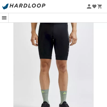
Zomeraanbiedingen 🔥 -5% EXTRA vanaf 2 producten* met
code Summer5
-5% Extra - Code Summer5