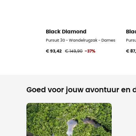
Black Diamond
Bla
Pursuit 30 - Wandelrugzak - Dames
Purs
€ 93,42
€ 149,90
-37%
€ 87
Goed voor jouw avontuur en d