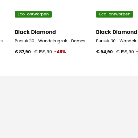
Eco-ontworpen
Eco-ontworpen
Black Diamond
Black Diamond
es
Pursuit 30 - Wandelrugzak - Dames
Pursuit 30 - Wandelr
€ 87,90
€ 159,90
-45%
€ 94,90
€ 159,90