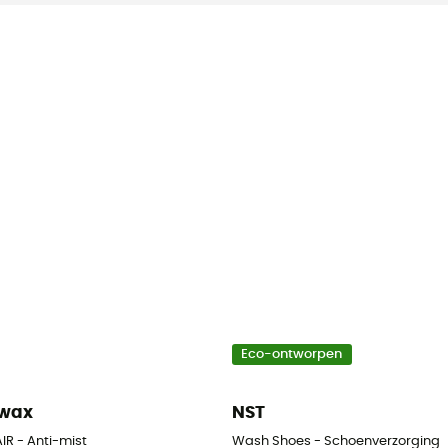
Eco-ontworpen
kwax
NST
IR - Anti-mist
Wash Shoes - Schoenverzorging