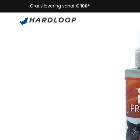
Zome
Gratis levering vanaf
€ 100*