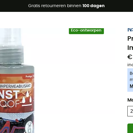
raanbiedingen 🔥 -5% EXTRA vanaf 2 producten* met code Su
Gratis retourneren binnen
100 dagen
-5% Extra - Code Summer5
N
Eco-ontworpen
P
I
€
in
B
m
M
M