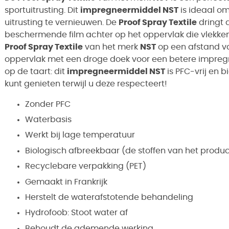
sportuitrusting. Dit
impregneermiddel NST
is ideaal o
uitrusting te vernieuwen. De
Proof Spray Textile
dringt d
beschermende film achter op het oppervlak die vlekken
Proof Spray Textile
van het merk
NST
op een afstand va
oppervlak met een droge doek voor een betere impregna
op de taart: dit
impregneermiddel NST
is PFC-vrij en 
kunt genieten terwijl u deze respecteert!
Zonder PFC
Waterbasis
Werkt bij lage temperatuur
Biologisch afbreekbaar (de stoffen van het produc
Recyclebare verpakking (PET)
Gemaakt in Frankrijk
Herstelt de waterafstotende behandeling
Hydrofoob: Stoot water af
Behoudt de ademende werking