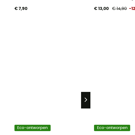
€ 7,90
€ 13,00
€ 14,90
-1
Eco-ontworpen
Eco-ontworpen