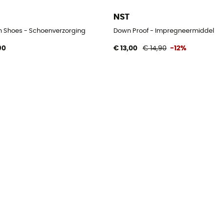
T
NST
 Shoes - Schoenverzorging
Down Proof - Impregneermiddel
90
€ 13,00
€ 14,90
-12%