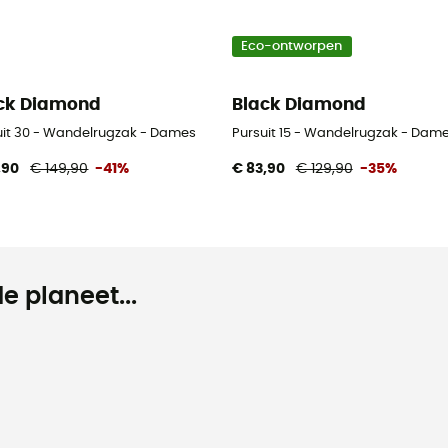
Eco-ontworpen
ck Diamond
Black Diamond
uit 30 - Wandelrugzak - Dames
Pursuit 15 - Wandelrugzak - Dam
,90
€ 149,90
-41%
€ 83,90
€ 129,90
-35%
e planeet...