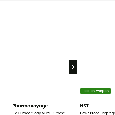
Eco-ontworpen
Pharmavoyage
NST
Bio Outdoor Soap Multi-Purpose
Down Proof - Impreg