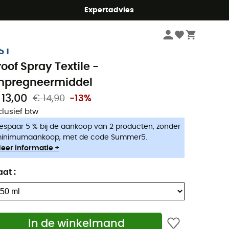
mmer5
Expertadvies
Wandelkleding & Wandeluitrusting
Wandelaccessoires
Wandelverzorgi
ST
roof Spray Textile -
mpregneermiddel
 13,00
€ 14,90
-13%
clusief btw
espaar 5 % bij de aankoop van 2 producten, zonder
inimumaankoop, met de code Summer5.
eer informatie +
aat
:
In de winkelmand