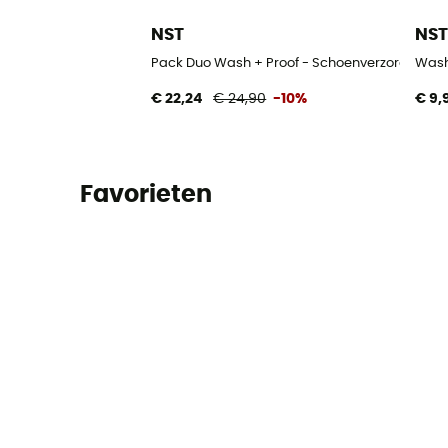
NST
NS
Pack Duo Wash + Proof - Schoenverzorging
Wash
€ 22,24
€ 24,90
-10%
€ 9,
Favorieten