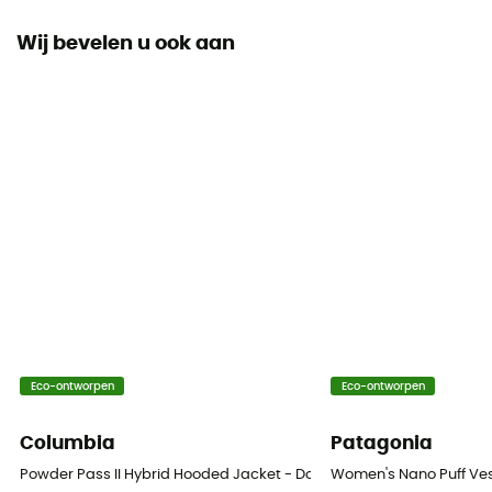
Wij bevelen u ook aan
Voering
Synthetisch
Label
Fair Wear Foundation / Origine Européenne Garantie /
PFC-Free
Capuchon
Ja
Zakken
1 borstzak
Eco-ontworpen
Eco-ontworpen
Isolatie
Hybrid
Columbia
Patagonia
Materiaal
Powder Pass II Hybrid Hooded Jacket - Donsjack - Dames
Women's Nano Puff Ves