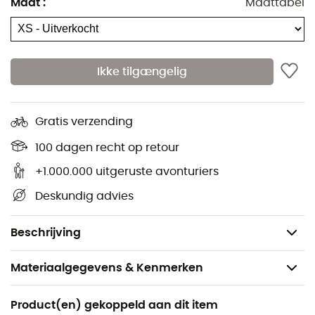
Maat
:
Maattabel
Zonder PFC
Optimale bescherming met een uitstekende
gewicht-isolatieverhouding
Ikke tilgængelig
Maximale bewegingsvrijheid
Elastisch sluitende capuchon
Gratis verzending
Elastische zoom
1 borstzak
100 dagen recht op retour
Elastische manchetten
+1.000.000 uitgeruste avonturiers
Ergonomische snit
Deskundig advies
Athletische snit
Gewicht: 245 g
Beschrijving
Materiaalgegevens & Kenmerken
Aanbevolen voor
Product(en) gekoppeld aan dit item
Wandelen / Tourskiën / Trekking / Bergbeklimmen