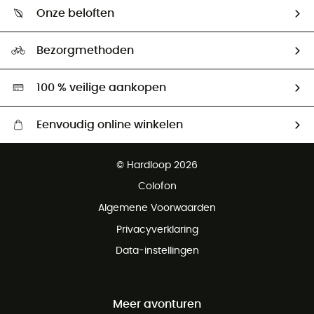
Wie zijn we ?
Retourzendingen & Terugbetalingen
Onze beloften
HardGuides
Maattabelen
Ecologische voetafdruk
Ambassadeurs
Bezorgmethoden
Tweedehands
Hardgreen
100 % veilige aankopen
Eenvoudig online winkelen
Gratis levering vanaf € 100
© Hardloop 2026
Gratis retourneren binnen 100 dagen
Colofon
Gratis klantenservice
Algemene Voorwaarden
Privacyverklaring
Data-instellingen
Meer avonturen