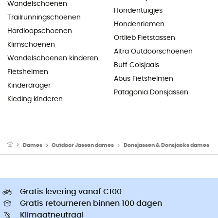
Wandelschoenen
Hondentuigjes
Trailrunningschoenen
Hondenriemen
Hardloopschoenen
Ortlieb Fietstassen
Klimschoenen
Altra Outdoorschoenen
Wandelschoenen kinderen
Buff Colsjaals
Fietshelmen
Abus Fietshelmen
Kinderdrager
Patagonia Donsjassen
Kleding kinderen
Dames
Outdoor Jassen dames
Donsjassen & Donsjacks dames
Gratis levering vanaf €100
Gratis retourneren binnen 100 dagen
Klimaatneutraal