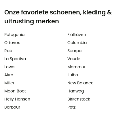
Onze favoriete schoenen, kleding &
uitrusting merken
Patagonia
Fjällräven
Ortovox
Columbia
Rab
Scarpa
La Sportiva
Vaude
Lowa
Mammut
Altra
Julbo
Millet
New Balance
Moon Boot
Hanwag
Helly Hansen
Birkenstock
Barbour
Petzl