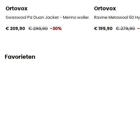
Ortovox
Ortovox
Swisswool Piz Duan Jacket - Merino wollen donsjas - Dames
Ravine Metawool 60 Hy
€ 209,90
€ 299,90
-30%
€ 195,90
€ 279,90
Favorieten