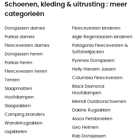
Schoenen, kleding & uitrusting : meer
categorieën
Donsjassen dames
Fleecevesten kinderen
Parkas dames
Aigle Regenlaarzen kinderen
Fleecevesten dames
Patagonia Fleecevesten &
Softshelljacken
Donsjassen heren
Pyrenex Donsjassen
Parkas heren
Helly Hansen Jassen
Fleecevesten heren
Columbia Fleecevesten
Tenten
Black Diamond
Slaapmatten
Hoofdlampen
Hoofdlampen
Meindl Outdoorschoenen
Slaapzakken
Dakine Rugzakken
Camping branders
Assos Fietsbroeken
Wandelrugzakken
Giro Helmen
IJspikkelen
Rab Donsjassen