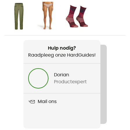
Voor
Dames
Gewicht
245 g
Hulp nodig?
Raadpleeg onze HardGuides!
Product
Swisswool Piz Duan Jacket
Dorian
Gebruikte Technologieën
Productexpert
Swisswool
Waterdicht
Mail ons
Ja
Winddicht
Ja