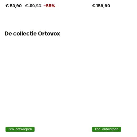
[main] 100% polyamide, [lining] 100% polyamide,
€ 53,90
€ 119,90
-55%
€ 159,90
[insulation] 70% virgin wool - 30% polyactide
De collectie Ortovox
Eco-ontworpen
Eco-ontworpen