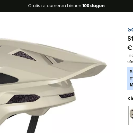
raanbiedingen 🔥 -5% EXTRA vanaf 2 producten* met code Su
Gratis retourneren binnen
100 dagen
-5% Extra - Code Summer5
S
S
€
in
of
B
m
M
Kl