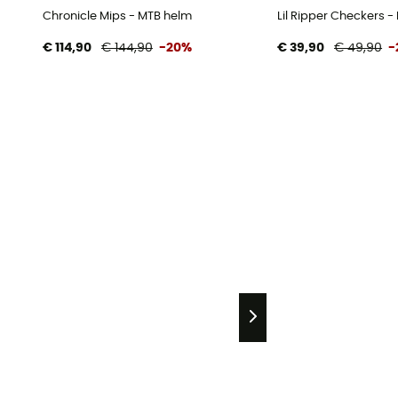
Chronicle Mips - MTB helm
Lil Ripper Checkers -
€ 114,90
€ 144,90
-20%
€ 39,90
€ 49,90
-