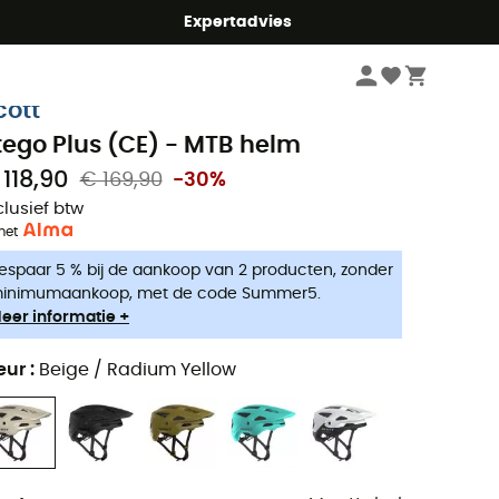
mmer5
Expertadvies
Fiets
Fietshelmen
MTB Helmen
cott
tego Plus (CE) - MTB helm
 118,90
€ 169,90
-30%
clusief btw
met
espaar 5 % bij de aankoop van 2 producten, zonder
inimumaankoop, met de code Summer5.
eer informatie +
eur
:
Beige / Radium Yellow