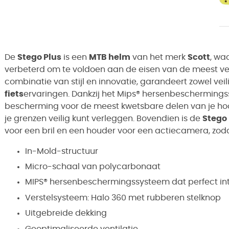
De
Stego Plus
is een
MTB helm
van het merk
Scott
, wa
verbeterd om te voldoen aan de eisen van de meest v
combinatie van stijl en innovatie, garandeert zowel veil
fiets
ervaringen. Dankzij het Mips® hersenbescherming
bescherming voor de meest kwetsbare delen van je hoof
je grenzen veilig kunt verleggen. Bovendien is de
Stego 
voor een bril en een houder voor een actiecamera, zoda
In-Mold-structuur
Micro-schaal van polycarbonaat
MIPS® hersenbeschermingssysteem dat perfect int
Verstelsysteem: Halo 360 met rubberen stelknop
Uitgebreide dekking
Geoptimaliseerde ventilatie