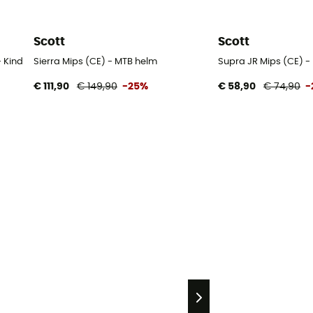
Scott
Scott
- Kinderen
Sierra Mips (CE) - MTB helm
Supra JR Mips (CE) -
€ 111,90
€ 149,90
-25%
€ 58,90
€ 74,90
-