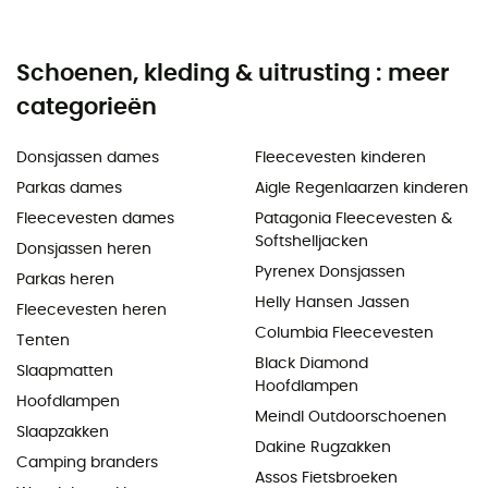
Schoenen, kleding & uitrusting : meer
categorieën
Donsjassen dames
Fleecevesten kinderen
Parkas dames
Aigle Regenlaarzen kinderen
Fleecevesten dames
Patagonia Fleecevesten &
Softshelljacken
Donsjassen heren
Pyrenex Donsjassen
Parkas heren
Helly Hansen Jassen
Fleecevesten heren
Columbia Fleecevesten
Tenten
Black Diamond
Slaapmatten
Hoofdlampen
Hoofdlampen
Meindl Outdoorschoenen
Slaapzakken
Dakine Rugzakken
Camping branders
Assos Fietsbroeken