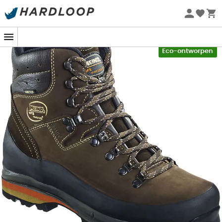
Zomeraanbiedingen 🔥 -5% EXTRA vanaf 2 producten* met
code Summer5
-5% Extra - Code Summer5
Eco-ontworpen
Het comfort van je pantoffels in je wandelschoenen!
Dankzij de
superieure kwaliteit van hun afwerking
en
de belofte van een ultracomfortabele pasvorm, zijn de
Vakuum GTX® schoenen van Meindl
ideaal voor al je
technische bergwandelingen
. Met hun ongelooflijke
MFS Vakum® pasvorm passen ze zich optimaal aan je
voet aan zonder druk op je enkels, de kraag en de tong,