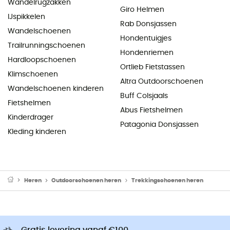
Wandelrugzakken
Giro Helmen
IJspikkelen
Rab Donsjassen
Wandelschoenen
Hondentuigjes
Trailrunningschoenen
Hondenriemen
Hardloopschoenen
Ortlieb Fietstassen
Klimschoenen
Altra Outdoorschoenen
Wandelschoenen kinderen
Buff Colsjaals
Fietshelmen
Abus Fietshelmen
Kinderdrager
Patagonia Donsjassen
Kleding kinderen
Heren
Outdoorschoenen heren
Trekkingschoenen heren
Gratis levering vanaf €100