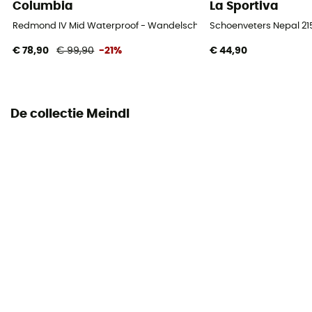
Columbia
La Sportiva
Label
Leather Working Group / Origine Européenne Garantie
Redmond IV Mid Waterproof - Wandelschoenen - Heren
Schoenveters Nepal 2
/ PFC-Free
€ 78,90
€ 99,90
-21%
€ 44,90
Sluitsysteem
Veters met haken
De collectie Meindl
Bovenmateriaal schoen
Nubuck Leather
Bescherming tegen stenen
Ja