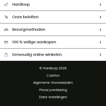
Helpcentrum & contact
Hardloop
Mijn zending volgen
Wie zijn we ?
Retourzendingen & Terugbetalingen
Onze beloften
HardGuides
Maattabelen
Ecologische voetafdruk
Ambassadeurs
Bezorgmethoden
Tweedehands
Hardgreen
100 % veilige aankopen
Eenvoudig online winkelen
Gratis levering vanaf € 100
© Hardloop 2026
Gratis retourneren binnen 100 dagen
Colofon
Gratis klantenservice
Algemene Voorwaarden
Privacyverklaring
Data-instellingen