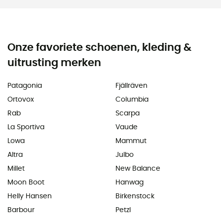
Onze favoriete schoenen, kleding &
uitrusting merken
Patagonia
Fjällräven
Ortovox
Columbia
Rab
Scarpa
La Sportiva
Vaude
Lowa
Mammut
Altra
Julbo
Millet
New Balance
Moon Boot
Hanwag
Helly Hansen
Birkenstock
Barbour
Petzl