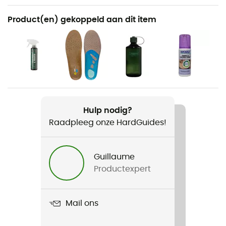
Aanbevolen voor
Product(en) gekoppeld aan dit item
Wandelen / Trekking / Bergbeklimmen
Voor
Heren
Gewicht
2 x 800 g
Hulp nodig?
Raadpleeg onze HardGuides!
Product
Vakuum GTX
Guillaume
Compatibel met schoenplaatjes
Productexpert
Ja
Bovendeel
Mail ons
Nubuckleer