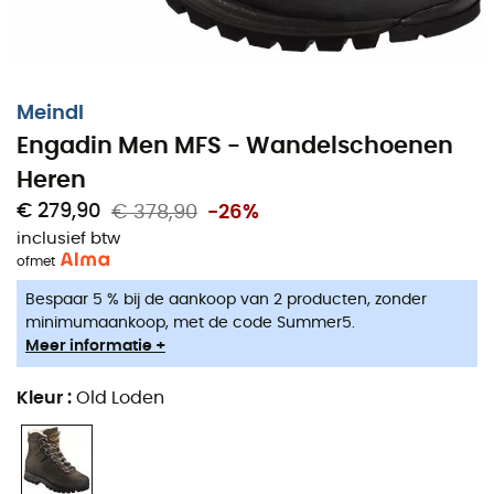
Meindl
Engadin Men MFS - Wandelschoenen
Heren
€ 279,90
€ 378,90
-26%
inclusief btw
of
met
Bespaar 5 % bij de aankoop van 2 producten, zonder
minimumaankoop, met de code Summer5.
Meer informatie +
Kleur
:
Old Loden
Voor uw toekomstige trektocht in de bergen, kies de
Meindl Engadin Men MFS
om te beschikken over een
robuuste schoen die u gedurende uw avontuur zal