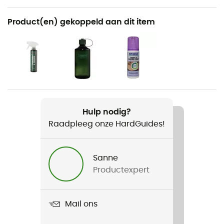
Aanbevolen voor
Product(en) gekoppeld aan dit item
Wandelen / Trekking
Voor
Heren
Gewicht
900 g
Hulp nodig?
Raadpleeg onze HardGuides!
Product
Engadin Men MFS
Sanne
Compatibel met schoenplaatjes
Productexpert
Ja
Waterdicht
Mail ons
Ja