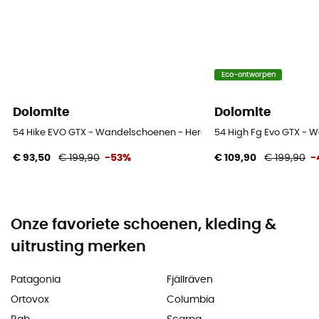
Eco-ontworpen
Dolomite
Dolomite
54 Hike EVO GTX - Wandelschoenen - Heren
54 High Fg Evo GTX -
€ 93,50
€ 199,90
-53%
€ 109,90
€ 199,90
-
Onze favoriete schoenen, kleding &
uitrusting merken
Patagonia
Fjällräven
Ortovox
Columbia