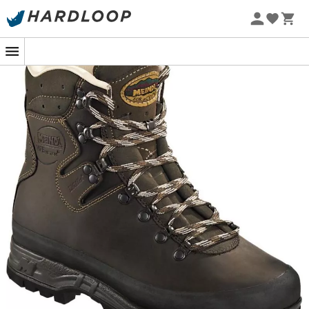
Zomeraanbiedingen 🔥 -5% EXTRA vanaf 2 producten* met
code Summer5
-5% Extra - Code Summer5