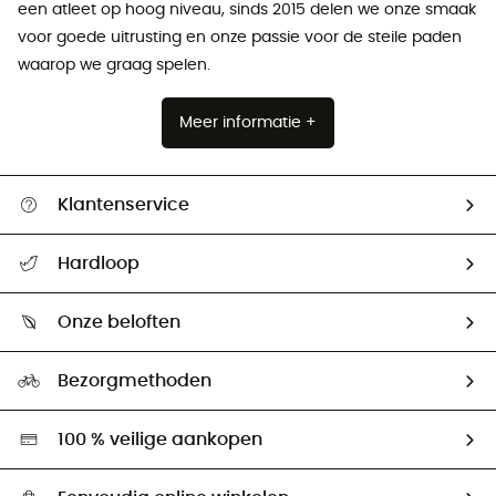
een atleet op hoog niveau, sinds 2015 delen we onze smaak
voor goede uitrusting en onze passie voor de steile paden
waarop we graag spelen.
Meer informatie +
Klantenservice
Helpcentrum & contact
Hardloop
Mijn zending volgen
Wie zijn we ?
Retourzendingen & Terugbetalingen
Onze beloften
HardGuides
Maattabelen
Ecologische voetafdruk
Ambassadeurs
Bezorgmethoden
Tweedehands
Hardgreen
100 % veilige aankopen