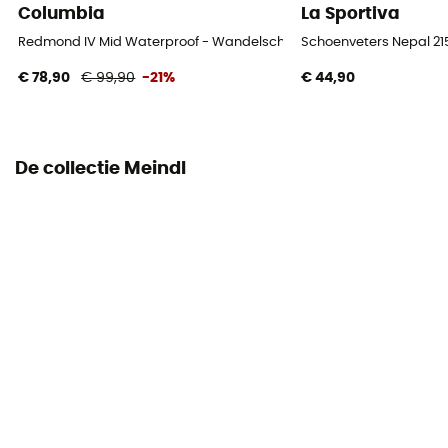
Columbia
La Sportiva
Bovenmateriaal schoen
Nubuck Leather
Redmond IV Mid Waterproof - Wandelschoenen - Heren
Schoenveters Nepal 2
€ 78,90
€ 99,90
-21%
€ 44,90
Bescherming tegen stenen
Ja
De collectie Meindl