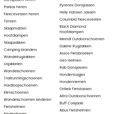
Pyrenex Donsjassen
Parkas heren
Helly Hansen Jassen
Fleecevesten heren
Columbia Fleecevesten
Tenten
Black Diamond
Slaapmatten
Hoofdlampen
Hoofdlampen
Meindl Outdoorschoenen
Slaapzakken
Dakine Rugzakken
Camping branders
Assos Fietsbroeken
Wandelrugzakken
Giro Helmen
IJspikkelen
Rab Donsjassen
Wandelschoenen
Hondentuigjes
Trailrunningschoenen
Hondenriemen
Hardloopschoenen
Ortlieb Fietstassen
Klimschoenen
Altra Outdoorschoenen
Wandelschoenen kinderen
Buff Colsjaals
Fietshelmen
Abus Fietshelmen
Kinderdrager