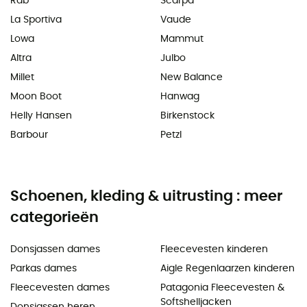
Rab
Scarpa
La Sportiva
Vaude
Lowa
Mammut
Altra
Julbo
Millet
New Balance
Moon Boot
Hanwag
Helly Hansen
Birkenstock
Barbour
Petzl
Schoenen, kleding & uitrusting : meer
categorieën
Donsjassen dames
Fleecevesten kinderen
Parkas dames
Aigle Regenlaarzen kinderen
Fleecevesten dames
Patagonia Fleecevesten &
Softshelljacken
Donsjassen heren