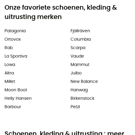
Onze favoriete schoenen, kleding &
uitrusting merken
Patagonia
Fjällräven
Ortovox
Columbia
Rab
Scarpa
La Sportiva
Vaude
Lowa
Mammut
Altra
Julbo
Millet
New Balance
Moon Boot
Hanwag
Helly Hansen
Birkenstock
Barbour
Petzl
Schoenen, kleding & uitrusting : meer