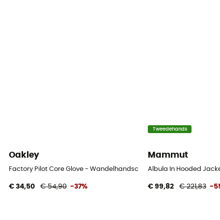
Tweedehands
Oakley
Mammut
Factory Pilot Core Glove - Wandelhandschoenen
Albula In Hooded Jack
€ 34,50
€ 54,90
-37%
€ 99,82
€ 221,83
-5