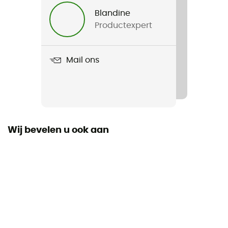
Heren / Dames
Blandine
Productexpert
Product
Passion Glove
Mail ons
Winddicht
Ja
Thermische bescherming
Ja
Wij bevelen u ook aan
Materiaal
100 % polyester