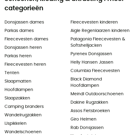
categorieën
Donsjassen dames
Fleecevesten kinderen
Parkas dames
Aigle Regenlaarzen kinderen
Fleecevesten dames
Patagonia Fleecevesten &
Softshelljacken
Donsjassen heren
Pyrenex Donsjassen
Parkas heren
Helly Hansen Jassen
Fleecevesten heren
Columbia Fleecevesten
Tenten
Black Diamond
Slaapmatten
Hoofdlampen
Hoofdlampen
Meindl Outdoorschoenen
Slaapzakken
Dakine Rugzakken
Camping branders
Assos Fietsbroeken
Wandelrugzakken
Giro Helmen
IJspikkelen
Rab Donsjassen
Wandelschoenen