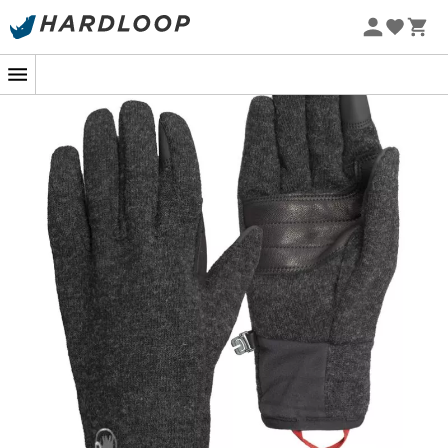
Voor de vastberaden wandelaars die de besneeuwde
Zomeraanbiedingen 🔥 -5% EXTRA vanaf 2 producten* met
bergen en ijzige paden trotseren, zijn de
Passion Glove
code Summer5
van
Mammut
een waardevolle bondgenoot. Deze
wandelhandschoenen
zijn ontworpen om u warmte en
comfort te bieden, terwijl u van elk moment in de
buitenlucht kunt genieten, zelfs wanneer de
temperaturen dalen.
Gemaakt van hoogwaardige materialen, bevatten de
Passion Glove
een PrimaLoft®-isolatie die uw handen
warm houdt zonder ze te verzwaren. De leren handpalm
zorgt voor optimale grip op uw wandelstokken of ander
materiaal, zelfs bij nat weer. Deze
handschoenen
zijn de
perfecte balans tussen bescherming en
bewegingsvrijheid.
Met hun ergonomische pasvorm en verfijnd design zijn
de
Passion Glove
van
Mammut
niet alleen functioneel,
maar ook prettig om te dragen. Ideaal voor avonturiers
die comfort en efficiëntie zoeken, zijn deze