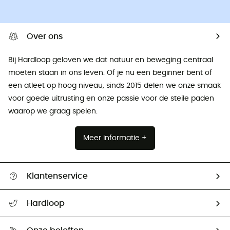
Over ons
Bij Hardloop geloven we dat natuur en beweging centraal
moeten staan ​​in ons leven. Of je nu een beginner bent of
een atleet op hoog niveau, sinds 2015 delen we onze smaak
voor goede uitrusting en onze passie voor de steile paden
waarop we graag spelen.
Meer informatie +
Klantenservice
Helpcentrum & contact
Hardloop
Mijn zending volgen
Wie zijn we ?
Retourzendingen & Terugbetalingen