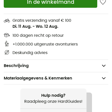
In de winkelmand
Polsen met inzet van warme, rekbare fleece voor
perfecte pasvorm en snel aan- en uittrekken
Gratis verzending vanaf € 100
Connection Hook om de handschoenen aan elkaar
Di. 11 Aug.
-
Wo. 12 Aug.
te bevestigen
100 dagen recht op retour
Compatibel met een touchscreen
+1.000.000 uitgeruste avonturiers
Bevat niet-textiele delen van dierlijke oorsprong
Deskundig advies
(dons of leer)
Gewicht: 75 g
Beschrijving
Materiaalgegevens & Kenmerken
Aanbevolen voor
Wandelen / Dagelijks Leven
Hulp nodig?
Raadpleeg onze HardGuides!
Voor