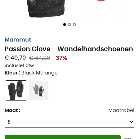
handschoenen klaar om u te vergezellen op al uw
winterse tochten.
Grijp de kans om op avontuur te gaan zonder u zorgen
te maken over de kou!
Mammut
Hoofdmateriaal: 100% polyester
Passion Glove - Wandelhandschoenen
€ 40,70
€ 64,90
-37%
Versteviging: 100% geitenleer
inclusief btw
Aanbevolen voor: Wandelen, Urban, Approach
Kleur
:
Black Mélange
Warmte gegarandeerd door wol aan de
buitenkant en fleece aan de binnenkant
Van nature waterafstotend dankzij de wol in het
buitenmateriaal
Maat
:
Maattabel
Winddicht
Versterkt leer op de handpalm