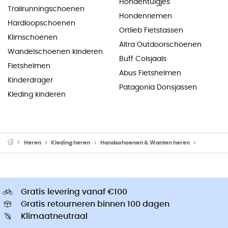
Hondentuigjes
Trailrunningschoenen
Hondenriemen
Hardloopschoenen
Ortlieb Fietstassen
Klimschoenen
Altra Outdoorschoenen
Wandelschoenen kinderen
Buff Colsjaals
Fietshelmen
Abus Fietshelmen
Kinderdrager
Patagonia Donsjassen
Kleding kinderen
Heren
Kleding heren
Handschoenen & Wanten heren
Wandelha
Gratis levering vanaf €100
Gratis retourneren binnen 100 dagen
Klimaatneutraal