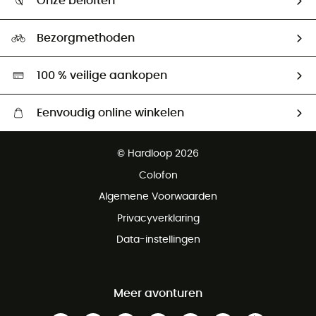
Onze beloften
HardGuides
Maattabelen
Ecologische voetafdruk
Ambassadeurs
Bezorgmethoden
Tweedehands
Hardgreen
100 % veilige aankopen
Eenvoudig online winkelen
Gratis levering vanaf € 100
© Hardloop 2026
Gratis retourneren binnen 100 dagen
Colofon
Gratis klantenservice
Algemene Voorwaarden
Privacyverklaring
Data-instellingen
Meer avonturen