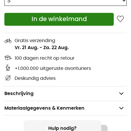
Gore-Tex® 2 ePE membraan
Waterdichtheid: 28.000 mm
In de winkelmand
Ademend vermogen: RET < 20 m² Pa/W
Vulling: Mammut Down 700 cuin - 80% Grijs
Gratis verzending
eendendons, 20% Grijze eendenveren - 200 g
Vr. 21 Aug.
-
Za. 22 Aug.
Inzetstuk: 100% polyester
100 dagen recht op retour
+1.000.000 uitgeruste avonturiers
Hoofdlvoering: 100% Gerecycled polyamide
Deskundig advies
Secundaire voering: 100% Polyester
Gewicht: 845 g (M)
Beschrijving
Materiaalgegevens & Kenmerken
Aanbevolen voor
Wandelen / Trekking / Dagelijks Leven / Wintersport
Hulp nodig?