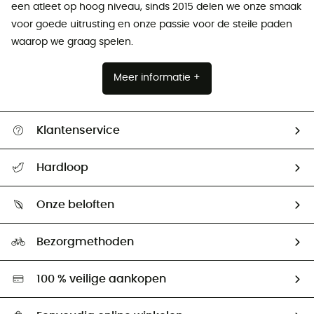
een atleet op hoog niveau, sinds 2015 delen we onze smaak
voor goede uitrusting en onze passie voor de steile paden
waarop we graag spelen.
Meer informatie +
Klantenservice
Helpcentrum & contact
Hardloop
Mijn zending volgen
Wie zijn we ?
Retourzendingen & Terugbetalingen
Onze beloften
HardGuides
Maattabelen
Ecologische voetafdruk
Ambassadeurs
Bezorgmethoden
Tweedehands
Hardgreen
100 % veilige aankopen