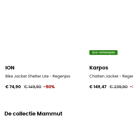
Schmerber niveau
28 000 mm
Ademend niveau
RET < 20 m² Pa/W
Winddicht
Eco-ontworpen
Ja
ION
Karpos
Fit
Bike Jacket Shelter Lite - Regenjas
Chalten Jacket - Rege
Regular
€ 74,90
€ 149,90
-50%
€ 149,47
€ 239,90
-
Label
Recyclé
De collectie Mammut
Capuchon
Ja