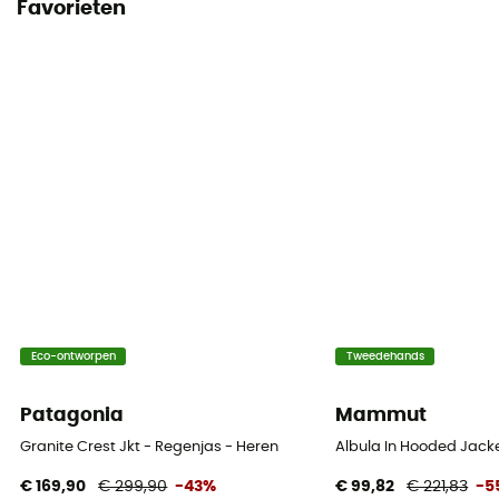
Favorieten
Eco-ontworpen
Tweedehands
Patagonia
Mammut
Granite Crest Jkt - Regenjas - Heren
Albula In Hooded Jack
€ 169,90
€ 299,90
-43%
€ 99,82
€ 221,83
-5