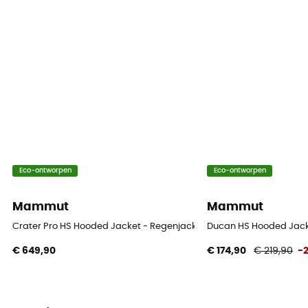
Zakken
3 zakken
Materiaal
100 % Polyester recyclé
Eco-ontworpen
Eco-ontworpen
Mammut
Mammut
Crater Pro HS Hooded Jacket - Regenjack - Heren
Ducan HS Hooded Jack
€ 649,90
€ 174,90
€ 219,90
-