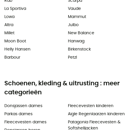
Rab
Scarpa
La Sportiva
Vaude
Lowa
Mammut
Altra
Julbo
Millet
New Balance
Moon Boot
Hanwag
Helly Hansen
Birkenstock
Barbour
Petzl
Schoenen, kleding & uitrusting : meer
categorieën
Donsjassen dames
Fleecevesten kinderen
Parkas dames
Aigle Regenlaarzen kinderen
Fleecevesten dames
Patagonia Fleecevesten &
Softshelljacken