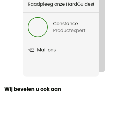
Raadpleeg onze HardGuides!
Voor
Heren
Constance
Productexpert
Gewicht
845 g (M)
Mail ons
Product
Treeline HS Thermo Hooded Jacket
Membraan
Gore-Tex®
Wij bevelen u ook aan
Gebruikte Technologieën
Gore-Tex®
Waterdicht
Ja