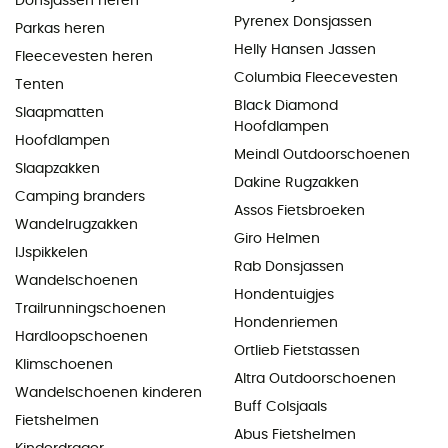
Donsjassen heren
Pyrenex Donsjassen
Parkas heren
Helly Hansen Jassen
Fleecevesten heren
Columbia Fleecevesten
Tenten
Black Diamond
Slaapmatten
Hoofdlampen
Hoofdlampen
Meindl Outdoorschoenen
Slaapzakken
Dakine Rugzakken
Camping branders
Assos Fietsbroeken
Wandelrugzakken
Giro Helmen
IJspikkelen
Rab Donsjassen
Wandelschoenen
Hondentuigjes
Trailrunningschoenen
Hondenriemen
Hardloopschoenen
Ortlieb Fietstassen
Klimschoenen
Altra Outdoorschoenen
Wandelschoenen kinderen
Buff Colsjaals
Fietshelmen
Abus Fietshelmen