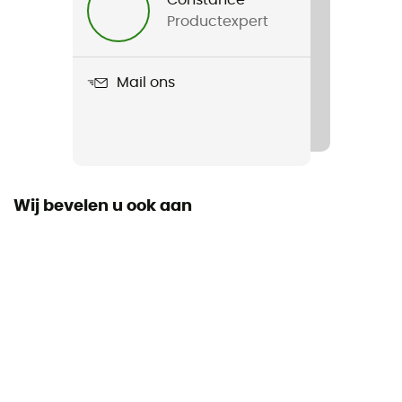
Productexpert
Product
Trek 2
Mail ons
Gebruikte Technologieën
Impregnatie
Ongevouwen lengte
aantal plaatsen
Wij bevelen u ook aan
2 zetelen