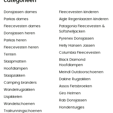
categorieën
Donsjassen dames
Fleecevesten kinderen
Parkas dames
Aigle Regenlaarzen kinderen
Fleecevesten dames
Patagonia Fleecevesten &
Softshelljacken
Donsjassen heren
Pyrenex Donsjassen
Parkas heren
Helly Hansen Jassen
Fleecevesten heren
Columbia Fleecevesten
Tenten
Black Diamond
Slaapmatten
Hoofdlampen
Hoofdlampen
Meindl Outdoorschoenen
Slaapzakken
Dakine Rugzakken
Camping branders
Assos Fietsbroeken
Wandelrugzakken
Giro Helmen
IJspikkelen
Rab Donsjassen
Wandelschoenen
Hondentuigjes
Trailrunningschoenen