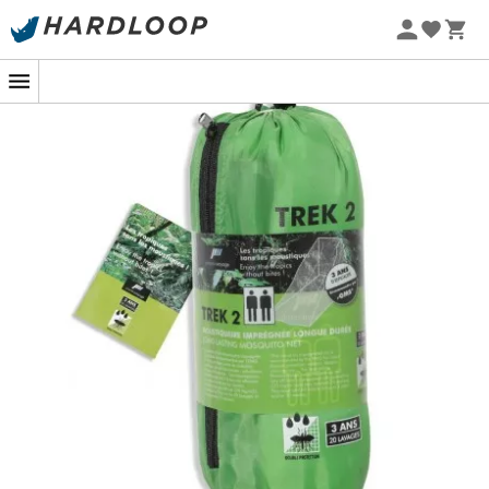
Zomeraanbiedingen 🔥 -5% EXTRA vanaf 2 producten* met
code Summer5
-5% Extra - Code Summer5
Ben je het zat om wakker te worden van het gezoem van
muggen? Om jezelf tot bloedens toe te krabben? Wil je
gewoon genieten van je bivak zonder je zorgen te
maken over muggen?
De
Muskietennet Trek 2
voor
2 personen van
Pharmavoyage
is precies wat je nodig hebt!
Het biedt zowel comfort als gemak: het is compact en