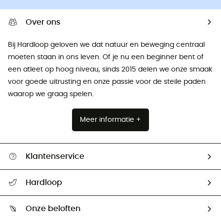
Over ons
Bij Hardloop geloven we dat natuur en beweging centraal
moeten staan ​​in ons leven. Of je nu een beginner bent of
een atleet op hoog niveau, sinds 2015 delen we onze smaak
voor goede uitrusting en onze passie voor de steile paden
waarop we graag spelen.
Meer informatie +
Klantenservice
Helpcentrum & contact
Hardloop
Mijn zending volgen
Wie zijn we ?
Retourzendingen & Terugbetalingen
Onze beloften
HardGuides
Maattabelen