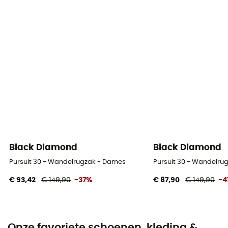
Black Diamond
Black Diamond
Pursuit 30 - Wandelrugzak - Dames
Pursuit 30 - Wandelru
€ 93,42
€ 149,90
-37%
€ 87,90
€ 149,90
-4
Onze favoriete schoenen, kleding &