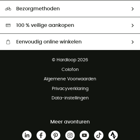
Ecologische voetafdruk
Ambassadeurs
Bezorgmethoden
Tweedehands
Hardgreen
100 % veilige aankopen
Eenvoudig online winkelen
Gratis levering vanaf € 100
© Hardloop 2026
Gratis retourneren binnen 100 dagen
Colofon
Gratis klantenservice
Algemene Voorwaarden
Privacyverklaring
Data-instellingen
Meer avonturen