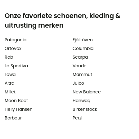
Onze favoriete schoenen, kleding &
uitrusting merken
Patagonia
Fjällräven
Ortovox
Columbia
Rab
Scarpa
La Sportiva
Vaude
Lowa
Mammut
Altra
Julbo
Millet
New Balance
Moon Boot
Hanwag
Helly Hansen
Birkenstock
Barbour
Petzl