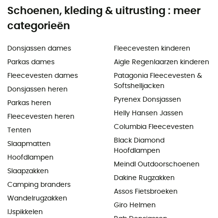
Schoenen, kleding & uitrusting : meer
categorieën
Donsjassen dames
Fleecevesten kinderen
Parkas dames
Aigle Regenlaarzen kinderen
Fleecevesten dames
Patagonia Fleecevesten &
Softshelljacken
Donsjassen heren
Pyrenex Donsjassen
Parkas heren
Helly Hansen Jassen
Fleecevesten heren
Columbia Fleecevesten
Tenten
Black Diamond
Slaapmatten
Hoofdlampen
Hoofdlampen
Meindl Outdoorschoenen
Slaapzakken
Dakine Rugzakken
Camping branders
Assos Fietsbroeken
Wandelrugzakken
Giro Helmen
IJspikkelen