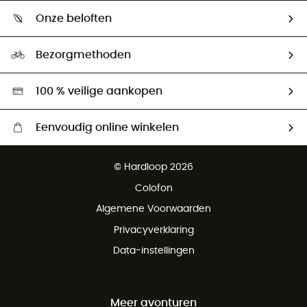
Wie zijn we ?
Retourzendingen & Terugbetalingen
Onze beloften
HardGuides
Maattabelen
Ecologische voetafdruk
Ambassadeurs
Bezorgmethoden
Tweedehands
Hardgreen
100 % veilige aankopen
Eenvoudig online winkelen
Gratis levering vanaf € 100
© Hardloop 2026
Gratis retourneren binnen 100 dagen
Colofon
Gratis klantenservice
Algemene Voorwaarden
Privacyverklaring
Data-instellingen
Meer avonturen