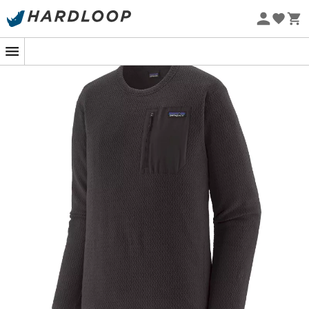
Zomeraanbiedingen 🔥 -5% EXTRA vanaf 2 producten* met
code Summer5
Eco-ontworpen
De
R1 Air Crew
is een
herenfleece
van het merk
Patagonia
. Ontworpen voor intensieve activiteiten, zorgt
het zigzag wafelweefsel van
gerecycled polyester
voor