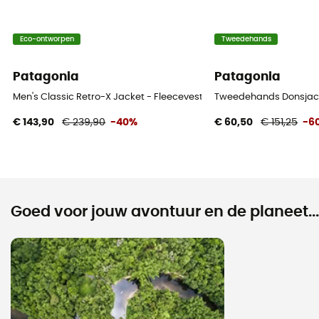
Eco-ontworpen
Tweedehands
Patagonia
Patagonia
Men's Classic Retro-X Jacket - Fleecevest - Heren
Tweedehands Donsjack 
€ 143,90
€ 239,90
-40%
€ 60,50
€ 151,25
-6
Goed voor jouw avontuur en de planeet...