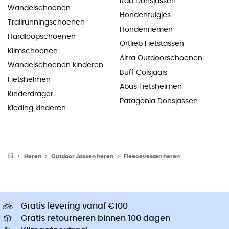
Rab Donsjassen
Wandelschoenen
Hondentuigjes
Trailrunningschoenen
Hondenriemen
Hardloopschoenen
Ortlieb Fietstassen
Klimschoenen
Altra Outdoorschoenen
Wandelschoenen kinderen
Buff Colsjaals
Fietshelmen
Abus Fietshelmen
Kinderdrager
Patagonia Donsjassen
Kleding kinderen
Heren
Outdoor Jassen heren
Fleecevesten heren
Gratis levering vanaf €100
Gratis retourneren binnen 100 dagen