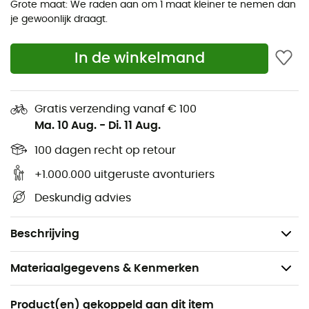
Ideaal voor intensieve activiteiten
Grote maat: We raden aan om 1 maat kleiner te nemen dan
je gewoonlijk draagt.
HeiQ® Fresh behandeling voor duurzame
geurbeheersing
In de winkelmand
Verplaatste schoudernaden die comfortabel
blijven onder de bandjes van een rugzak
Borstzak: linkerzijde voor het gemakkelijk opbergen
Gratis verzending vanaf € 100
van kleine voorwerpen
Ma. 10 Aug.
-
Di. 11 Aug.
Sneldrogende geweven rand aan de onderrug en
100 dagen recht op retour
polsen voor betere rekbaarheid en optimale
pasvorm
+1.000.000 uitgeruste avonturiers
Fair Trade Certified™ productie
Deskundig advies
Gemaakt in Sri Lanka
Gewicht: 275 g
Beschrijving
Materiaalgegevens & Kenmerken
Aanbevolen voor
Product(en) gekoppeld aan dit item