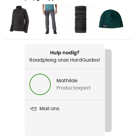
Wandelen / Bergbeklimmen / Dagelijks Leven /
Mountainbiken / Skiën
Voor
Heren
Gewicht
Hulp nodig?
275 g
Raadpleeg onze HardGuides!
Product
R1 Air Crew
Mathilde
Productexpert
Fit
Regular
Mail ons
Label
Bluesign / Fair Trade Certified™ / Gerecycleerd /
Ecomateriaal