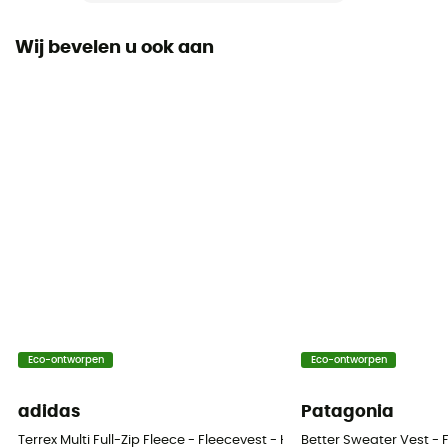
Mouwen
Wij bevelen u ook aan
lange mouwen
Capuchon
Ja
Zakken
1 borstzak
Materiaal
[main] 100 % recycled polyester
Warmteniveau
Midweight
Eco-ontworpen
Eco-ontworpen
adidas
Patagonia
Terrex Multi Full-Zip Fleece - Fleecevest - Heren
Better Sweater Vest - 