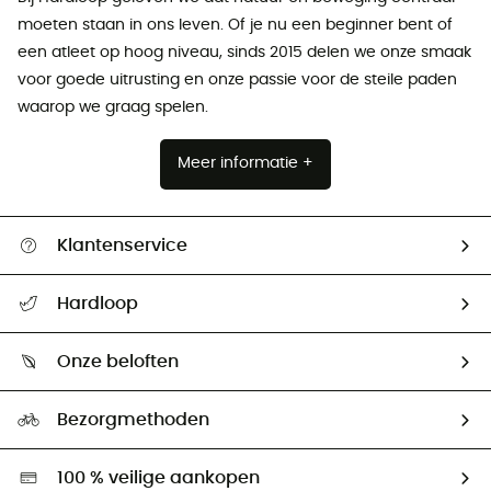
moeten staan ​​in ons leven. Of je nu een beginner bent of
een atleet op hoog niveau, sinds 2015 delen we onze smaak
voor goede uitrusting en onze passie voor de steile paden
waarop we graag spelen.
Meer informatie +
Klantenservice
Helpcentrum & contact
Hardloop
Mijn zending volgen
Wie zijn we ?
Retourzendingen & Terugbetalingen
Onze beloften
HardGuides
Maattabelen
Ecologische voetafdruk
Ambassadeurs
Bezorgmethoden
Tweedehands
Hardgreen
100 % veilige aankopen