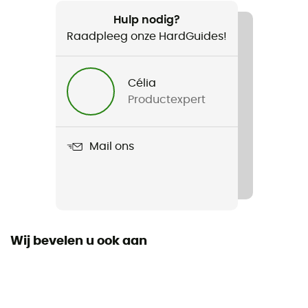
Aanbevolen voor
Mountainbiken / Fiets
Hulp nodig?
Raadpleeg onze HardGuides!
Voor
Heren
Célia
Productexpert
Product
Essence
Mail ons
Kenmerken
Protection UPF 50+
Label
Gerecycleerd
Wij bevelen u ook aan
Seizoen
Summer
Materiaal