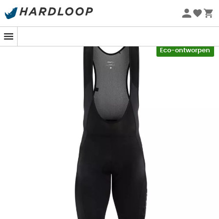
Zomeraanbiedingen 🔥 -5% EXTRA vanaf 2 producten* met
code Summer5
-5% Extra - Code Summer5
Eco-ontworpen
De
Essence
is een
fietsbroek
voor
heren
ontworpen
door het merk
Craft
, ideaal om je te vergezellen
wanneer je door de landschappen van Beaufortain,
Aravis of Mercantour fietst. De
stof
van
elastisch lycra
en de zeem zorgen voor optimaal comfort, terwijl de stof
beschermt tegen UV-stralen.
Materialen: 78% gerecycled polyamide - 22%
elastaan
Comfortabele en duurzame fietsbroek met
ergonomische constructie
Lycra Sport®Energy-stof met vierweg stretch