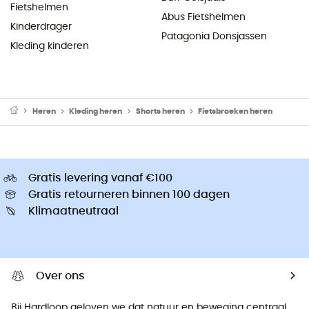
Fietshelmen
Abus Fietshelmen
Kinderdrager
Patagonia Donsjassen
Kleding kinderen
Heren
Kleding heren
Shorts heren
Fietsbroeken heren
Gratis levering vanaf €100
Gratis retourneren binnen 100 dagen
Klimaatneutraal
Over ons
Bij Hardloop geloven we dat natuur en beweging centraal