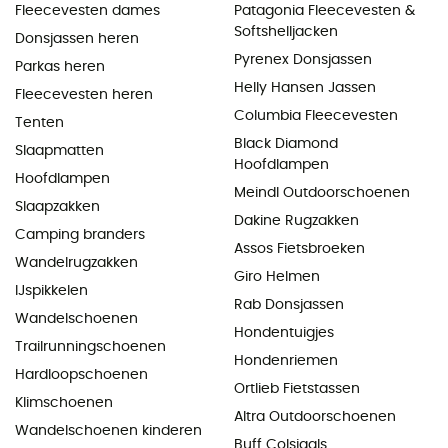
Fleecevesten dames
Patagonia Fleecevesten &
Softshelljacken
Donsjassen heren
Pyrenex Donsjassen
Parkas heren
Helly Hansen Jassen
Fleecevesten heren
Columbia Fleecevesten
Tenten
Black Diamond
Slaapmatten
Hoofdlampen
Hoofdlampen
Meindl Outdoorschoenen
Slaapzakken
Dakine Rugzakken
Camping branders
Assos Fietsbroeken
Wandelrugzakken
Giro Helmen
IJspikkelen
Rab Donsjassen
Wandelschoenen
Hondentuigjes
Trailrunningschoenen
Hondenriemen
Hardloopschoenen
Ortlieb Fietstassen
Klimschoenen
Altra Outdoorschoenen
Wandelschoenen kinderen
Buff Colsjaals