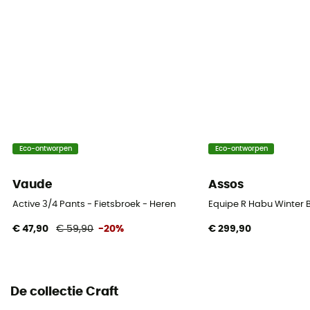
[main] 78 % polyamide recyclé - 22 % élasthanne
Technische eigenschappen
Ademend / Snel drogend
Lengte
Kort
Zeemleer
Eco-ontworpen
Eco-ontworpen
Infinity C3
Vaude
Assos
Duur van de activiteit
Active 3/4 Pants - Fietsbroek - Heren
Equipe R Habu Winter Bi
Between 2h and 4h
€ 47,90
€ 59,90
-20%
€ 299,90
Beugels
Ja
De collectie Craft