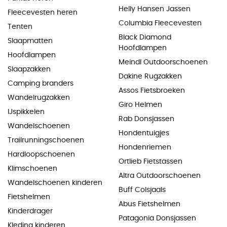
Helly Hansen Jassen
Fleecevesten heren
Columbia Fleecevesten
Tenten
Black Diamond
Slaapmatten
Hoofdlampen
Hoofdlampen
Meindl Outdoorschoenen
Slaapzakken
Dakine Rugzakken
Camping branders
Assos Fietsbroeken
Wandelrugzakken
Giro Helmen
IJspikkelen
Rab Donsjassen
Wandelschoenen
Hondentuigjes
Trailrunningschoenen
Hondenriemen
Hardloopschoenen
Ortlieb Fietstassen
Klimschoenen
Altra Outdoorschoenen
Wandelschoenen kinderen
Buff Colsjaals
Fietshelmen
Abus Fietshelmen
Kinderdrager
Patagonia Donsjassen
Kleding kinderen