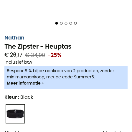
Nathan
The Zipster - Heuptas
€ 26,17
€ 34,90
-25%
inclusief btw
Bespaar 5 % bij de aankoop van 2 producten, zonder
minimumaankoop, met de code Summer5.
Meer informatie +
Kleur
:
Black
Om deel te nemen aan de trail van de Côte d'Opale,