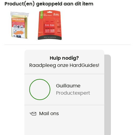
Aanbevolen voor
Product(en) gekoppeld aan dit item
Hardlopen
Voor
Heren / Dames
Product
The Zipster
Hulp nodig?
Raadpleeg onze HardGuides!
Zakken
4 zakken
Guillaume
Productexpert
Mail ons