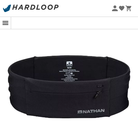
Zomeraanbiedingen 🔥 -5% EXTRA vanaf 2 producten* met
code Summer5
-5% Extra - Code Summer5