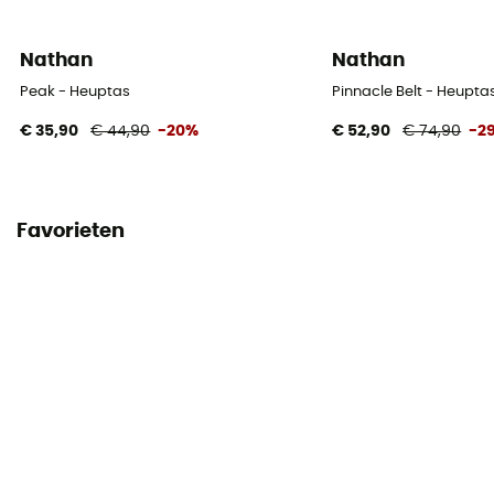
Nathan
Nathan
Peak - Heuptas
Pinnacle Belt - Heupta
€ 35,90
€ 44,90
-20%
€ 52,90
€ 74,90
-2
Favorieten