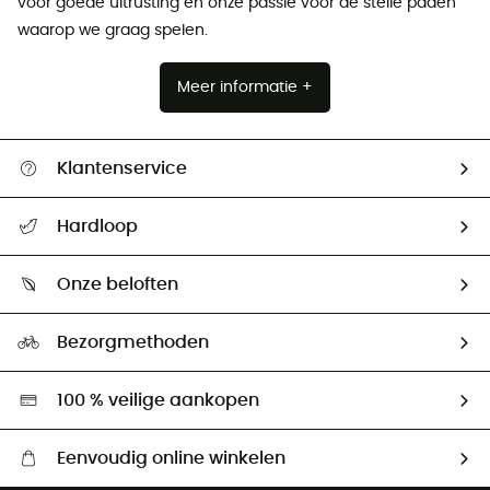
voor goede uitrusting en onze passie voor de steile paden
waarop we graag spelen.
Meer informatie +
Klantenservice
Helpcentrum & contact
Hardloop
Mijn zending volgen
Wie zijn we ?
Retourzendingen & Terugbetalingen
Onze beloften
HardGuides
Maattabelen
Ecologische voetafdruk
Ambassadeurs
Bezorgmethoden
Tweedehands
Hardgreen
100 % veilige aankopen
Eenvoudig online winkelen