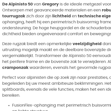
De Alpinisto 50
van
Gregory
is de ideale metgezel voo
Ontworpen met geavanceerde materialen en een
robu
tourrugzak
zich door zijn
lichtheid
en
technische eig
ophanging, heeft hij een perimetrisch buisvormig fram
ondersteuning. De hoge heupgordel en de schouderb
dichtheid bieden ongeëvenaard comfort en bewegingsv
Deze rugzak biedt een opmerkelijke
veelzijdigheid
dankz
uitrusting mogelijk maakt en de deelbare bovenzijde d
vergemakkelijkt. Transformeer de Alpinisto 50 eenvoudig
het perifere frame en de bovenste zak te verwijderen. Al
cramponzak
waarderen, evenals het gevormde rugpane
Perfect voor alpinisten die op zoek zijn naar prestaties,
begeleiden bij uw meest ambitieuze beklimmingen. Het 
splitboards, evenals de vele functies, maken het een 
bereiken.
FusionFlex-ophanging met perimetrisch buisvormi