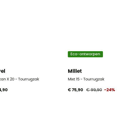
Eco-ontworpen
vel
Millet
tan X 20 - Tourrugzak
Mixt 15 - Tourrugzak
4,90
€ 75,90
€ 99,90
-24%