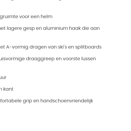
rgruimte voor een helm
et lagere gesp en aluminium haak die aan
et A-vormig dragen van ski's en splitboards
uisvormige draaggreep en voorste lussen
uur
n kant
ortabele grip en handschoenvriendelijk