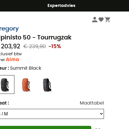
mmer5
Expertadvies
Klimmen
Bergbeklimmen
Bergrugzakken
regory
lpinisto 50 - Tourrugzak
 203,92
€ 239,90
-15%
clusief btw
met
eur
:
Summit Black
aat
:
Maattabel