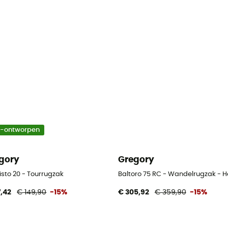
o-ontworpen
gory
Gregory
isto 20 - Tourrugzak
Baltoro 75 RC - Wandelrugzak - H
7,42
€ 149,90
-15%
€ 305,92
€ 359,90
-15%