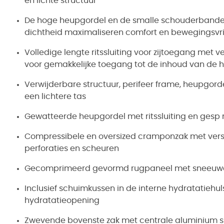
en lichte structuur
De hoge heupgordel en de smalle schouderbande
dichtheid maximaliseren comfort en bewegingsvri
Volledige lengte ritssluiting voor zijtoegang met 
voor gemakkelijke toegang tot de inhoud van de 
Verwijderbare structuur, perifeer frame, heupgor
een lichtere tas
Gewatteerde heupgordel met ritssluiting en gesp m
Compressibele en oversized cramponzak met verster
perforaties en scheuren
Gecomprimeerd gevormd rugpaneel met sneeuw
Inclusief schuimkussen in de interne hydratatiehu
hydratatieopening
Zwevende bovenste zak met centrale aluminium slui