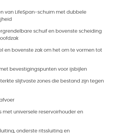
n van LifeSpan-schuim met dubbele
jheid
vergrendelbare schuif en bovenste scheiding
hoofdzak
del en bovenste zak om het om te vormen tot
et bevestigingspunten voor ijsbijlen
kte slijtvaste zones die bestand zijn tegen
afvoer
ls met universele reservoirhouder en
ting, onderste ritssluiting en