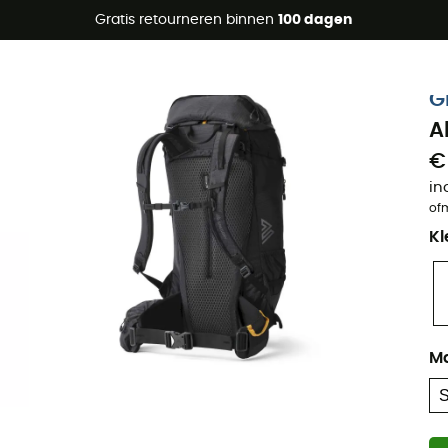
raanbiedingen 🔥 -5% EXTRA vanaf 2 producten* met code Su
Gratis retourneren binnen
100 dagen
G
A
€
in
of
Kl
M