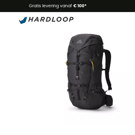
Zome
Gratis levering vanaf
€ 100*