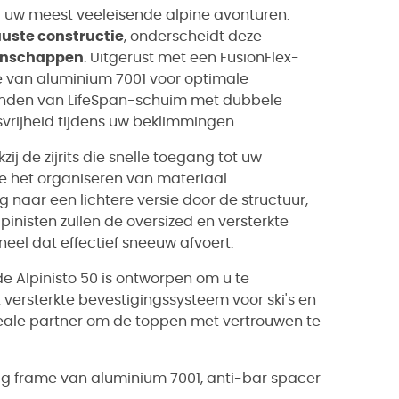
r uw meest veeleisende alpine avonturen.
uste constructie
, onderscheidt deze
enschappen
. Uitgerust met een FusionFlex-
e van aluminium 7001 voor optimale
anden van LifeSpan-schuim met dubbele
rijheid tijdens uw beklimmingen.
ij de zijrits die snelle toegang tot uw
ie het organiseren van materiaal
 naar een lichtere versie door de structuur,
pinisten zullen de oversized en versterkte
el dat effectief sneeuw afvoert.
 de Alpinisto 50 is ontworpen om u te
versterkte bevestigingssysteem voor ski's en
ideale partner om de toppen met vertrouwen te
g frame van aluminium 7001, anti-bar spacer