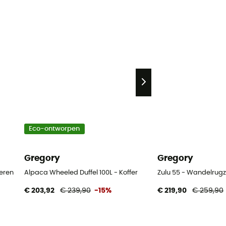
Eco-ontworpen
Gregory
Gregory
eren
Alpaca Wheeled Duffel 100L - Koffer
Zulu 55 - Wandelrugz
€ 203,92
€ 239,90
-15%
€ 219,90
€ 259,90