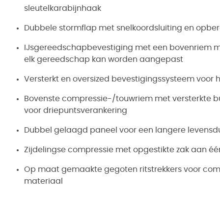
sleutelkarabijnhaak
Dubbele stormflap met snelkoordsluiting en opbe
IJsgereedschapbevestiging met een bovenriem m
elk gereedschap kan worden aangepast
Versterkt en oversized bevestigingssysteem voor h
Bovenste compressie-/touwriem met versterkte b
voor driepuntsverankering
Dubbel gelaagd paneel voor een langere levensd
Zijdelingse compressie met opgestikte zak aan éé
Op maat gemaakte gegoten ritstrekkers voor comf
materiaal