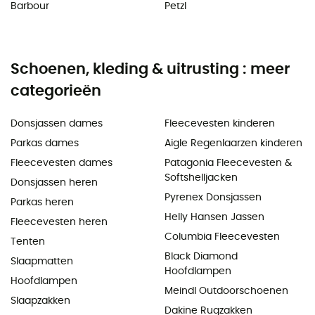
Barbour
Petzl
Schoenen, kleding & uitrusting : meer
categorieën
Donsjassen dames
Fleecevesten kinderen
Parkas dames
Aigle Regenlaarzen kinderen
Fleecevesten dames
Patagonia Fleecevesten &
Softshelljacken
Donsjassen heren
Pyrenex Donsjassen
Parkas heren
Helly Hansen Jassen
Fleecevesten heren
Columbia Fleecevesten
Tenten
Black Diamond
Slaapmatten
Hoofdlampen
Hoofdlampen
Meindl Outdoorschoenen
Slaapzakken
Dakine Rugzakken