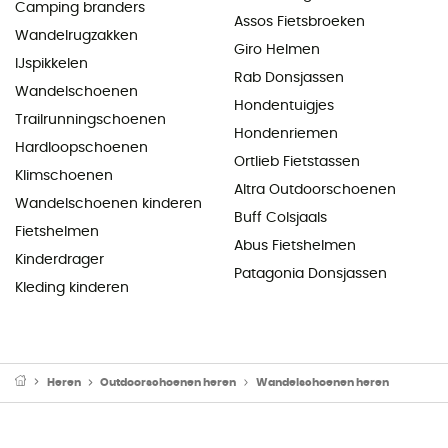
Camping branders
Assos Fietsbroeken
Wandelrugzakken
Giro Helmen
IJspikkelen
Rab Donsjassen
Wandelschoenen
Hondentuigjes
Trailrunningschoenen
Hondenriemen
Hardloopschoenen
Ortlieb Fietstassen
Klimschoenen
Altra Outdoorschoenen
Wandelschoenen kinderen
Buff Colsjaals
Fietshelmen
Abus Fietshelmen
Kinderdrager
Patagonia Donsjassen
Kleding kinderen
Heren
Outdoorschoenen heren
Wandelschoenen heren