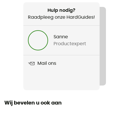
2 x 750 g
Hulp nodig?
Raadpleeg onze HardGuides!
Product
Badile
Sanne
Uitneembare binnenzool
Productexpert
Ja
Voering
Mail ons
Leder
Buitenzool
Vibram
Wij bevelen u ook aan
Bovenmateriaal schoen
Nubuckleer