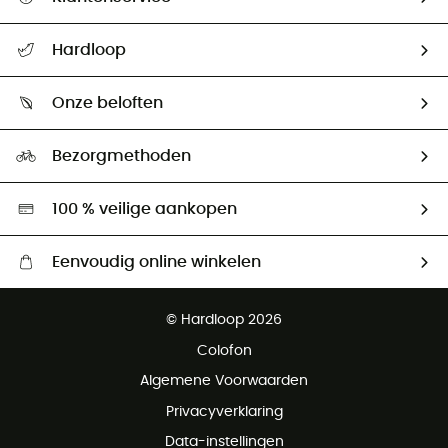
Helpcentrum & contact
Hardloop
Mijn zending volgen
Wie zijn we ?
Retourzendingen & Terugbetalingen
Onze beloften
HardGuides
Maattabelen
Ecologische voetafdruk
Ambassadeurs
Bezorgmethoden
Tweedehands
Hardgreen
100 % veilige aankopen
Eenvoudig online winkelen
Gratis levering vanaf € 100
© Hardloop 2026
Gratis retourneren binnen 100 dagen
Colofon
Gratis klantenservice
Algemene Voorwaarden
Privacyverklaring
Data-instellingen