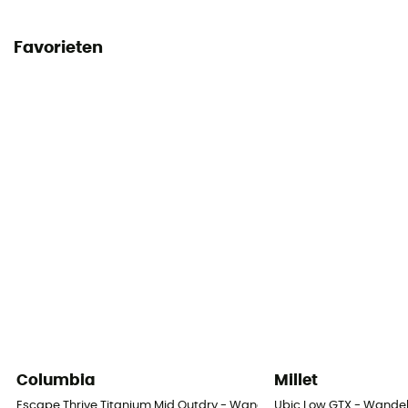
Favorieten
Columbia
Millet
Escape Thrive Titanium Mid Outdry - Wandelschoenen - Heren
Ubic Low GTX - Wande