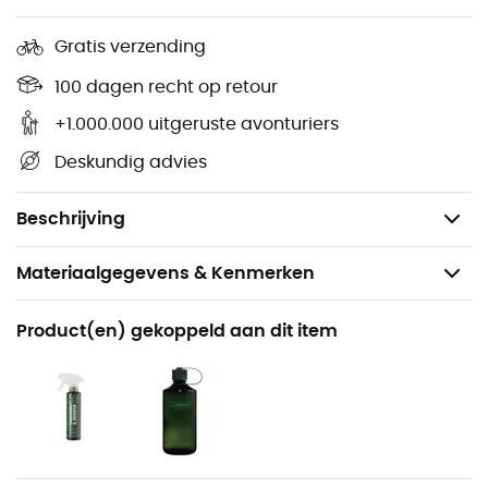
vakmanschap, kies voor de
Badile
!
Gratis verzending
Schacht: Sil - Nubuck leer
100 dagen recht op retour
Voering: Leer
Binnenzool: Air Active - soft print drysole
+1.000.000 uitgeruste avonturiers
Buitenzool: Meindl Multigriff by Vibram met air
Deskundig advies
cushion
Gewicht: 2 x 750 g
Beschrijving
Materiaalgegevens & Kenmerken
Aanbevolen voor
Product(en) gekoppeld aan dit item
Wandelen / Trekking
Voor
Heren
Gewicht