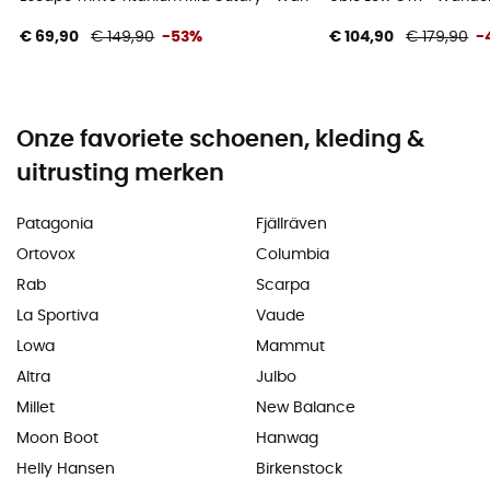
€ 69,90
€ 149,90
-53%
€ 104,90
€ 179,90
-
Onze favoriete schoenen, kleding &
uitrusting merken
Patagonia
Fjällräven
Ortovox
Columbia
Rab
Scarpa
La Sportiva
Vaude
Lowa
Mammut
Altra
Julbo
Millet
New Balance
Moon Boot
Hanwag
Helly Hansen
Birkenstock