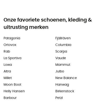
Onze favoriete schoenen, kleding &
uitrusting merken
Patagonia
Fjällräven
Ortovox
Columbia
Rab
Scarpa
La Sportiva
Vaude
Lowa
Mammut
Altra
Julbo
Millet
New Balance
Moon Boot
Hanwag
Helly Hansen
Birkenstock
Barbour
Petzl