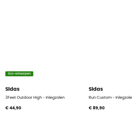
Eco-ontworpen
Sidas
Sidas
3Feet Outdoor High - Inlegzolen
Run Custom - Inlegzol
€ 44,90
€ 89,90