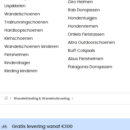
Giro Helmen
IJspikkelen
Rab Donsjassen
Wandelschoenen
Hondentuigjes
Trailrunningschoenen
Hondenriemen
Hardloopschoenen
Ortlieb Fietstassen
Klimschoenen
Altra Outdoorschoenen
Wandelschoenen kinderen
Buff Colsjaals
Fietshelmen
Abus Fietshelmen
Kinderdrager
Patagonia Donsjassen
Kleding kinderen
Wandelkleding & Wandeluitrusting
Inlegzolen voor Wandelschoenen
Gratis levering vanaf €100