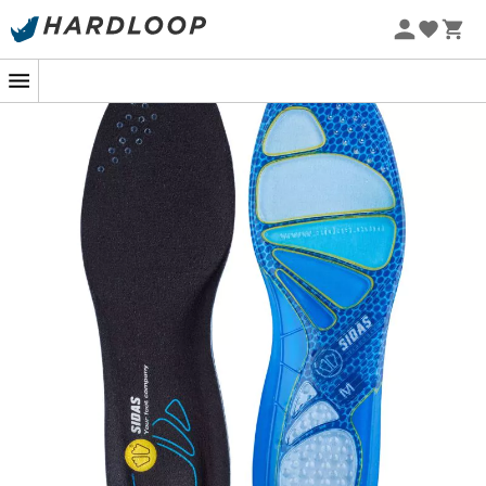
Zomeraanbiedingen 🔥 -5% EXTRA vanaf 2 producten* met
code Summer5