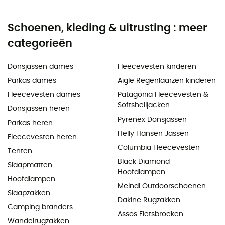
Schoenen, kleding & uitrusting : meer
categorieën
Donsjassen dames
Fleecevesten kinderen
Parkas dames
Aigle Regenlaarzen kinderen
Fleecevesten dames
Patagonia Fleecevesten &
Softshelljacken
Donsjassen heren
Pyrenex Donsjassen
Parkas heren
Helly Hansen Jassen
Fleecevesten heren
Columbia Fleecevesten
Tenten
Black Diamond
Slaapmatten
Hoofdlampen
Hoofdlampen
Meindl Outdoorschoenen
Slaapzakken
Dakine Rugzakken
Camping branders
Assos Fietsbroeken
Wandelrugzakken