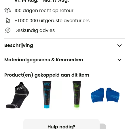
Vr. 14 Aug.
-
Ma. 17 Aug.
door Sidas)
Bedekking: dempend en antibacterieel
100 dagen recht op retour
Antibacteriële en wasbare inlegzolen
+1.000.000 uitgeruste avonturiers
Micro-Perforaties: ademend
Deskundig advies
Gel: demping en comfort
Dynamische gel: actieve demping
Beschrijving
Materiaalgegevens & Kenmerken
Aanbevolen voor
Product(en) gekoppeld aan dit item
Dagelijks Leven
Product
Cushioning Gel
Hulp nodig?