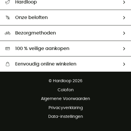
Hardloop
Mijn zending volgen
Wie zijn we ?
Retourzendingen & Terugbetalingen
Onze beloften
HardGuides
Maattabelen
Ecologische voetafdruk
Ambassadeurs
Bezorgmethoden
Tweedehands
Hardgreen
100 % veilige aankopen
Eenvoudig online winkelen
Gratis levering vanaf € 100
© Hardloop 2026
Gratis retourneren binnen 100 dagen
Colofon
Gratis klantenservice
Algemene Voorwaarden
Privacyverklaring
Data-instellingen