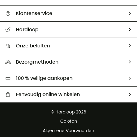
Klantenservice
Helpcentrum & contact
Hardloop
Mijn zending volgen
Wie zijn we ?
Retourzendingen & Terugbetalingen
Onze beloften
HardGuides
Maattabelen
Ecologische voetafdruk
Ambassadeurs
Bezorgmethoden
Tweedehands
Hardgreen
100 % veilige aankopen
Eenvoudig online winkelen
Gratis levering vanaf € 100
© Hardloop 2026
Gratis retourneren binnen 100 dagen
Colofon
Gratis klantenservice
Algemene Voorwaarden