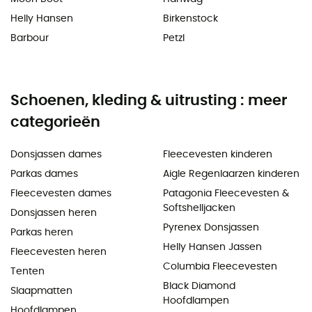
Helly Hansen
Birkenstock
Barbour
Petzl
Schoenen, kleding & uitrusting : meer
categorieën
Donsjassen dames
Fleecevesten kinderen
Parkas dames
Aigle Regenlaarzen kinderen
Fleecevesten dames
Patagonia Fleecevesten &
Softshelljacken
Donsjassen heren
Pyrenex Donsjassen
Parkas heren
Helly Hansen Jassen
Fleecevesten heren
Columbia Fleecevesten
Tenten
Black Diamond
Slaapmatten
Hoofdlampen
Hoofdlampen