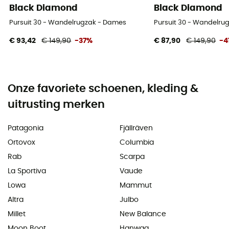
Black Diamond
Black Diamond
Pursuit 30 - Wandelrugzak - Dames
Pursuit 30 - Wandelru
€ 93,42
€ 149,90
-37%
€ 87,90
€ 149,90
-4
Onze favoriete schoenen, kleding &
uitrusting merken
Patagonia
Fjällräven
Ortovox
Columbia
Rab
Scarpa
La Sportiva
Vaude
Lowa
Mammut
Altra
Julbo
Millet
New Balance
Moon Boot
Hanwag