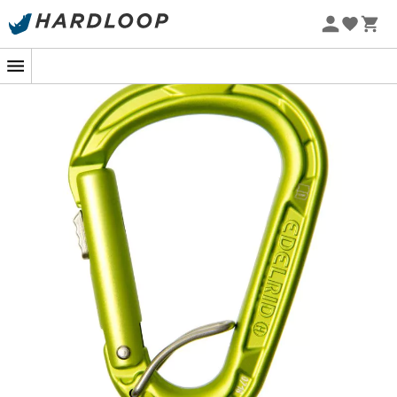
Zomeraanbiedingen 🔥 -5% EXTRA vanaf 2 producten* met
code Summer5
-5% Extra - Code Summer5