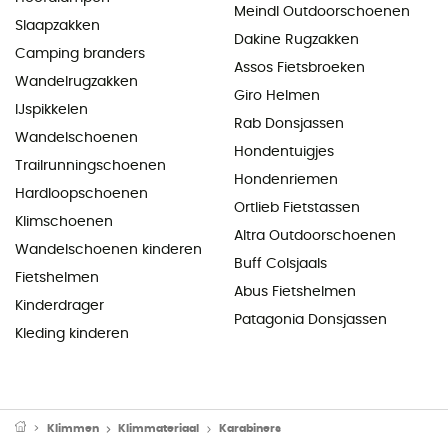
Meindl Outdoorschoenen
Slaapzakken
Dakine Rugzakken
Camping branders
Assos Fietsbroeken
Wandelrugzakken
Giro Helmen
IJspikkelen
Rab Donsjassen
Wandelschoenen
Hondentuigjes
Trailrunningschoenen
Hondenriemen
Hardloopschoenen
Ortlieb Fietstassen
Klimschoenen
Altra Outdoorschoenen
Wandelschoenen kinderen
Buff Colsjaals
Fietshelmen
Abus Fietshelmen
Kinderdrager
Patagonia Donsjassen
Kleding kinderen
Klimmen
Klimmateriaal
Karabiners