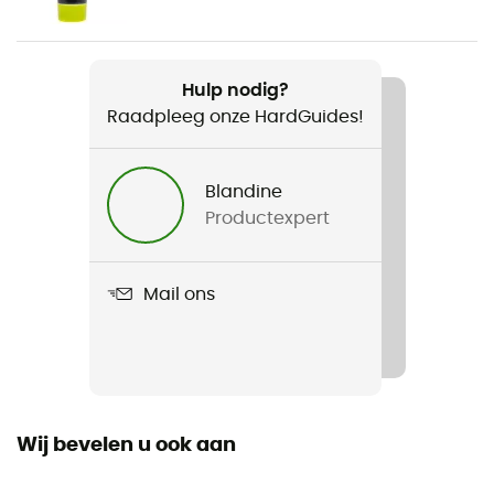
Weerstand gesloten vinger
22 kN
Hulp nodig?
Raadpleeg onze HardGuides!
Weerstand kleine as
8 kN
Blandine
Weerstand open vinger
Productexpert
7 kN
Vingeropening
Mail ons
20 mm
Dimensie
98 x 67 mm
Wij bevelen u ook aan
Diameter van de opening
19 mm