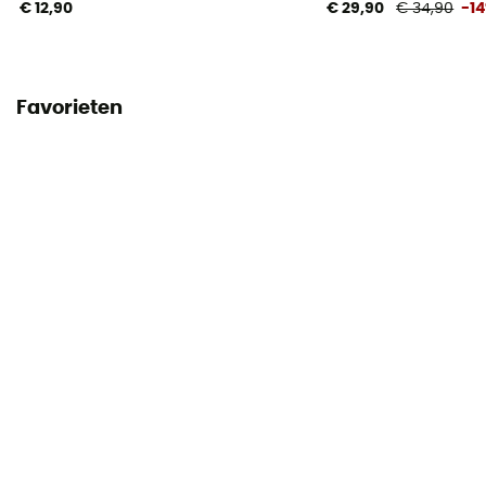
€ 12,90
€ 29,90
€ 34,90
-1
Favorieten