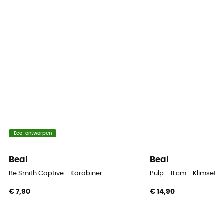
Certificering
EN 12275
Handleiding
Raadpleeg de bijsluiter
Persoonlijke beschermingsuitrusting
PPE - Category 3
Grote As Weerstand
Eco-ontworpen
22 kN
Beal
Beal
Vergrendelingssysteem
Doigt simple
Be Smith Captive - Karabiner
Pulp - 11 cm - Klimset
€ 7,90
€ 14,90