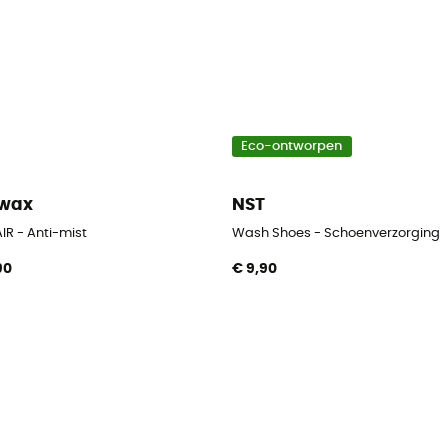
Eco-ontworpen
kwax
NST
IR - Anti-mist
Wash Shoes - Schoenverzorging
90
€ 9,90