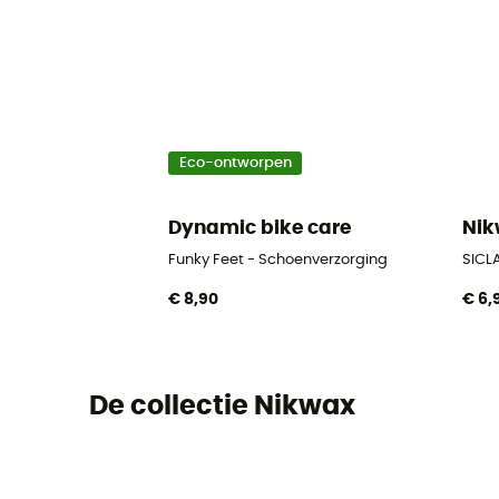
Eco-ontworpen
Dynamic bike care
Ni
Funky Feet - Schoenverzorging
SICLA
€ 8,90
€ 6,
De collectie Nikwax