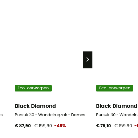
Eco-ontworpen
Eco-ontworpen
Black Diamond
Black Diamond
es
Pursuit 30 - Wandelrugzak - Dames
Pursuit 30 - Wandelr
€ 87,90
€ 159,90
-45%
€ 79,10
€ 159,90
-