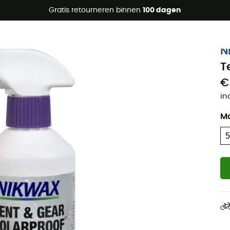
raanbiedingen 🔥 -5% EXTRA vanaf 2 producten* met code Su
Gratis retourneren binnen
100 dagen
N
T
€
in
M