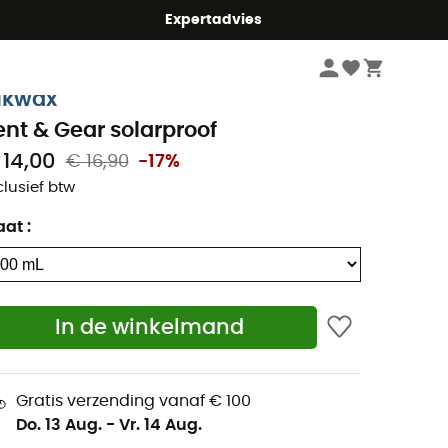
mmer5
Expertadvies
Wandelkleding & Wandeluitrusting
Wandelaccessoires
Wandelverzorgi
ikwax
ent & Gear solarproof
 14,00
€ 16,90
-17%
clusief btw
aat
:
In de winkelmand
Gratis verzending vanaf € 100
Do. 13 Aug.
-
Vr. 14 Aug.