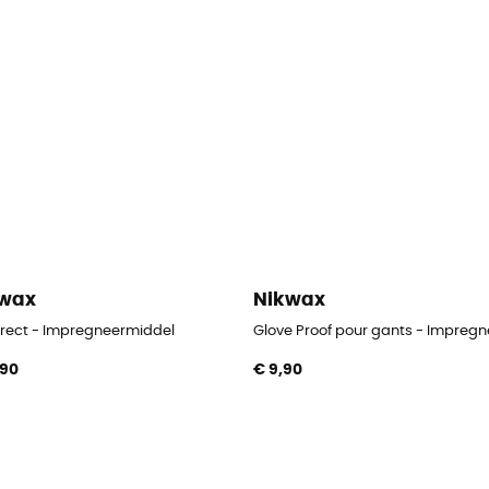
kwax
Nikwax
Direct - Impregneermiddel
Glove Proof pour gants - Impreg
,90
€ 9,90