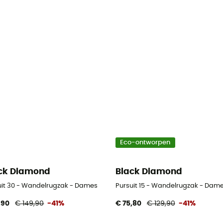
Eco-ontworpen
ck Diamond
Black Diamond
uit 30 - Wandelrugzak - Dames
Pursuit 15 - Wandelrugzak - Dam
,90
€ 149,90
-41%
€ 75,80
€ 129,90
-41%