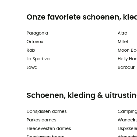
Onze favoriete schoenen, kle
Patagonia
Altra
Ortovox
Millet
Rab
Moon Bo
La Sportiva
Helly Ha
Lowa
Barbour
Schoenen, kleding & uitrusti
Donsjassen dames
Camping
Parkas dames
Wandelr
Fleecevesten dames
IJspikkel