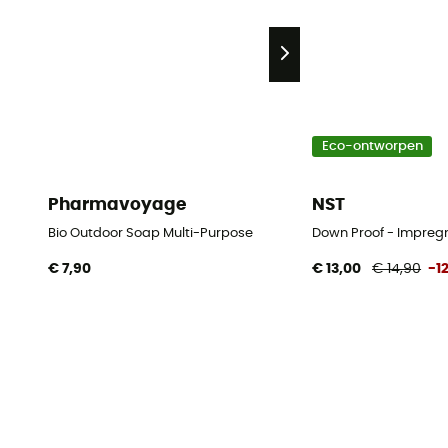
Eco-ontworpen
Pharmavoyage
NST
Bio Outdoor Soap Multi-Purpose
Down Proof - Impreg
€ 7,90
€ 13,00
€ 14,90
-1