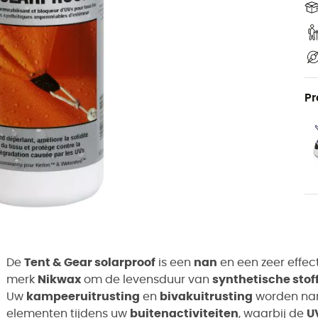
Pr
De
Tent & Gear solarproof
is een
nan
en een zeer effec
merk
Nikwax
om de levensduur van
synthetische stof
Uw
kampeeruitrusting
en
bivakuitrusting
worden nam
elementen tijdens uw
buitenactiviteiten
, waarbij de
U