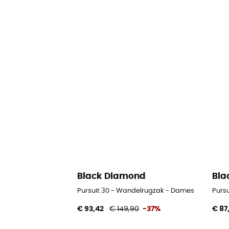
Black Diamond
Bla
Pursuit 30 - Wandelrugzak - Dames
Purs
€ 93,42
€ 149,90
-37%
€ 87