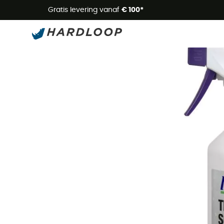
Zome
Gratis levering vanaf
€ 100*