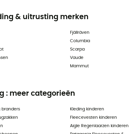
ding & uitrusting merken
Fjällräven
Columbia
ot
Scarpa
nsen
Vaude
Mammut
ng : meer categorieën
 branders
Kleding kinderen
ugzakken
Fleecevesten kinderen
en
Aigle Regenlaarzen kinderen