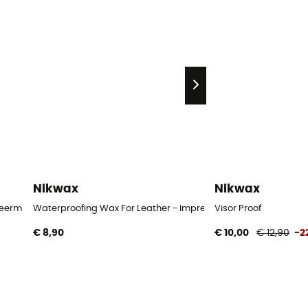
Nikwax
Nikwax
neermiddel
Waterproofing Wax For Leather - Impregneermiddel
Visor Proof
€ 8,90
€ 10,00
€ 12,90
-2