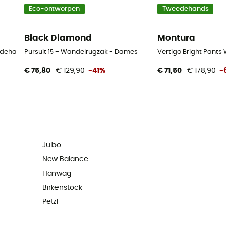
Eco-ontworpen
Tweedehands
Black Diamond
Montura
edehands Wandelschoenen - Heren - Beige - 43
Pursuit 15 - Wandelrugzak - Dames
Vertigo Bright Pant
€ 75,80
€ 129,90
-41%
€ 71,50
€ 178,90
-
Julbo
New Balance
Hanwag
Birkenstock
Petzl