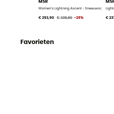
MSR
MS
Women’s Lightning Ascent - Sneeuwschoene
Ligh
€ 253,90
€ 339,90
-25%
€ 23
Favorieten