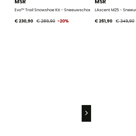
MSR
MSR
Evo™ Trail Snowshoe Kit - Sneeuwschoenen
LAscent M25 - Snee
€ 230,90
€ 289,90
-20%
€ 261,90
€ 349,90