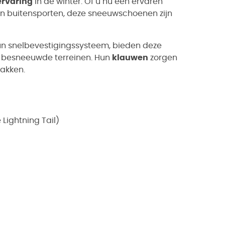
rvaring
in de winter. Of u nu een ervaren
n buitensporten, deze sneeuwschoenen zijn
un snelbevestigingssysteem, bieden deze
n besneeuwde terreinen. Hun
klauwen
zorgen
lakken.
Lightning Tail)