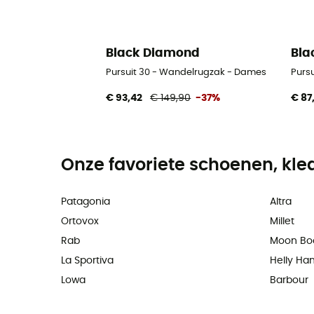
Black Diamond
Bla
Pursuit 30 - Wandelrugzak - Dames
Purs
€ 93,42
€ 149,90
-37%
€ 87
Onze favoriete schoenen, kle
Patagonia
Altra
Ortovox
Millet
Rab
Moon Bo
La Sportiva
Helly Ha
Lowa
Barbour