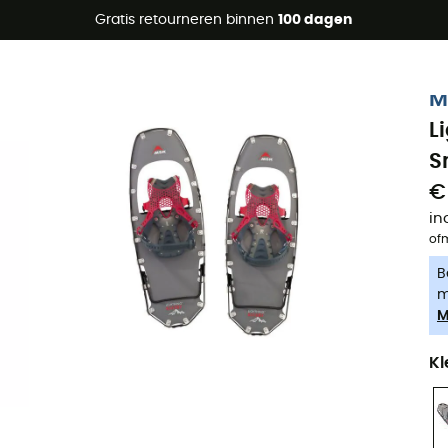
raanbiedingen 🔥 -5% EXTRA vanaf 2 producten* met code Su
Gratis retourneren binnen
100 dagen
-5% Extra - Code Summer5
M
L
S
€
in
of
B
m
M
Kl