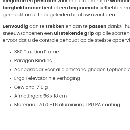
elegantie
en
prestatie
voor een uitzonderlijke
wandele
bergbeklimmer
bent of een
beginnende
liefhebber va
gemaakt om u te begeleiden bij al uw avonturen.
Eenvoudig
aan te
trekken
en aan te
passen
dankzij h
sneeuwschoenen een
uitstekende grip
op alle soorte
ervoor dat u de controle behoudt op de steilste opperv
360 Traction Frame
Paragon Binding
Aanpasbaar voor alle omstandigheden (optionele 
Ergo Televator hielverhoging
Gewicht: 1710 g
Afmetingen: 56 x 18 cm
Materiaal: 7075-T6 aluminium, TPU PA coating