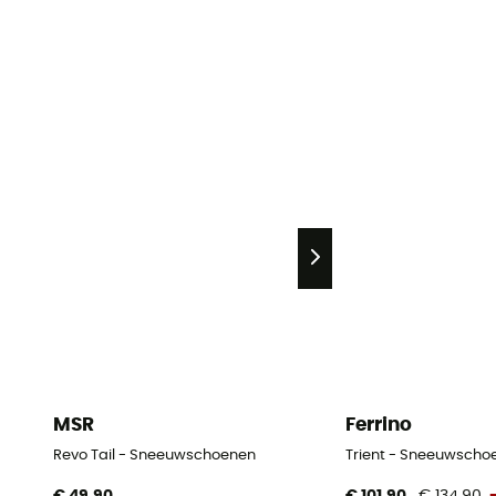
MSR
Ferrino
Revo Tail - Sneeuwschoenen
Trient - Sneeuwscho
€ 49,90
€ 101,90
€ 134,90