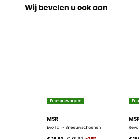
Wij bevelen u ook aan
Eco-ontworpen
Ec
MSR
MS
Evo Tail - Sneeuwschoenen
Revo
€ 29,90
€ 39,90
-25%
€ 18