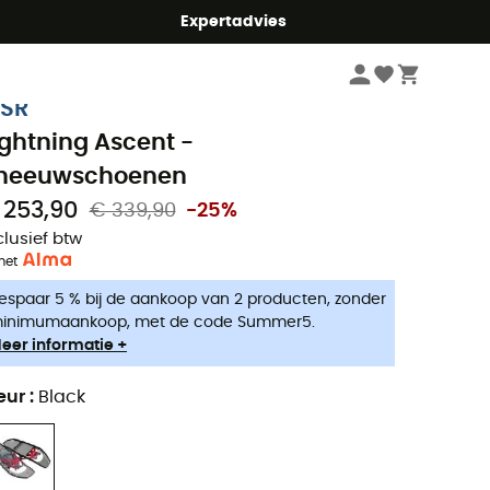
mmer5
Expertadvies
Wintersport Kleding en Uitrusting
Sneeuwschoenen
SR
ightning Ascent -
neeuwschoenen
 253,90
€ 339,90
-25%
clusief btw
met
espaar 5 % bij de aankoop van 2 producten, zonder
inimumaankoop, met de code Summer5.
eer informatie +
eur
:
Black