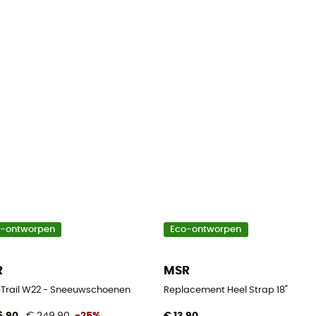
o-ontworpen
Eco-ontworpen
R
MSR
 Trail W22 - Sneeuwschoenen
Replacement Heel Strap 18"
6,90
€ 249,90
-25%
€ 13,90