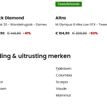
Tweedehands
ck Diamond
Altra
uit 30 - Wandelrugzak - Dames
M Olympus 6 Hike Low GTX - Twe
,90
€ 149,90
-41%
€ 104,90
€ 209,90
-50%
ding & uitrusting merken
Fjällräven
Columbia
ot
Scarpa
nsen
Vaude
Mammut