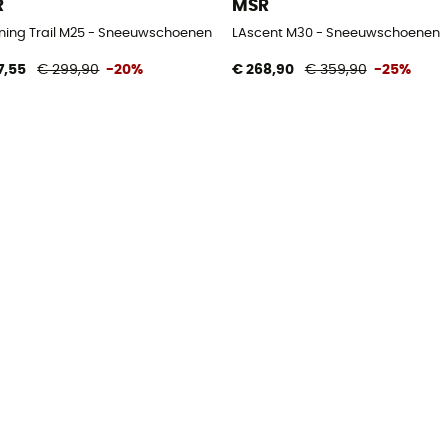
R
MSR
n
tning Trail M25 - Sneeuwschoenen
LAscent M30 - Sneeuwschoenen
7,55
€ 299,90
-20%
€ 268,90
€ 359,90
-25%