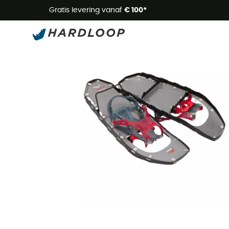
Zome
Gratis levering vanaf
€ 100*