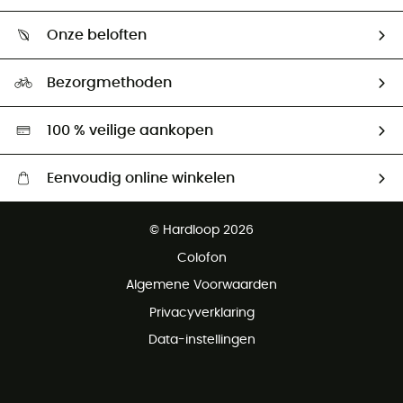
Wie zijn we ?
Retourzendingen & Terugbetalingen
Onze beloften
HardGuides
Maattabelen
Ecologische voetafdruk
Ambassadeurs
Bezorgmethoden
Tweedehands
Hardgreen
100 % veilige aankopen
Eenvoudig online winkelen
Gratis levering vanaf € 100
© Hardloop 2026
Gratis retourneren binnen 100 dagen
Colofon
Gratis klantenservice
Algemene Voorwaarden
Privacyverklaring
Data-instellingen