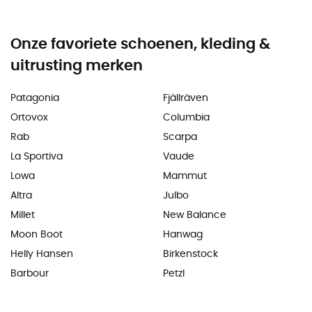
Onze favoriete schoenen, kleding &
uitrusting merken
Patagonia
Fjällräven
Ortovox
Columbia
Rab
Scarpa
La Sportiva
Vaude
Lowa
Mammut
Altra
Julbo
Millet
New Balance
Moon Boot
Hanwag
Helly Hansen
Birkenstock
Barbour
Petzl