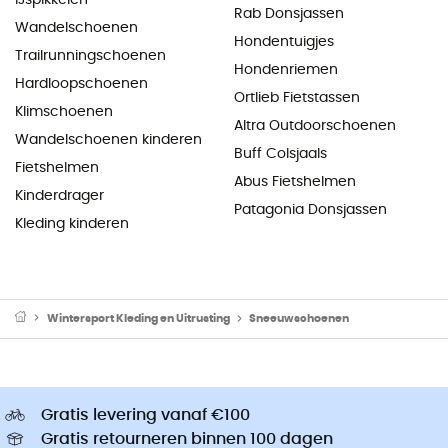
Rab Donsjassen
Wandelschoenen
Hondentuigjes
Trailrunningschoenen
Hondenriemen
Hardloopschoenen
Ortlieb Fietstassen
Klimschoenen
Altra Outdoorschoenen
Wandelschoenen kinderen
Buff Colsjaals
Fietshelmen
Abus Fietshelmen
Kinderdrager
Patagonia Donsjassen
Kleding kinderen
Wintersport Kleding en Uitrusting
Sneeuwschoenen
Gratis levering vanaf €100
Gratis retourneren binnen 100 dagen