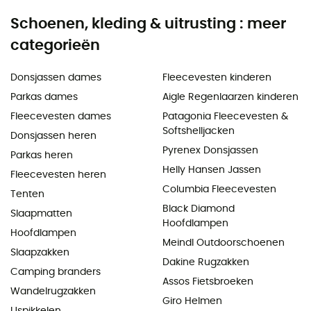
Schoenen, kleding & uitrusting : meer
categorieën
Donsjassen dames
Fleecevesten kinderen
Parkas dames
Aigle Regenlaarzen kinderen
Fleecevesten dames
Patagonia Fleecevesten &
Softshelljacken
Donsjassen heren
Pyrenex Donsjassen
Parkas heren
Helly Hansen Jassen
Fleecevesten heren
Columbia Fleecevesten
Tenten
Black Diamond
Slaapmatten
Hoofdlampen
Hoofdlampen
Meindl Outdoorschoenen
Slaapzakken
Dakine Rugzakken
Camping branders
Assos Fietsbroeken
Wandelrugzakken
Giro Helmen
IJspikkelen