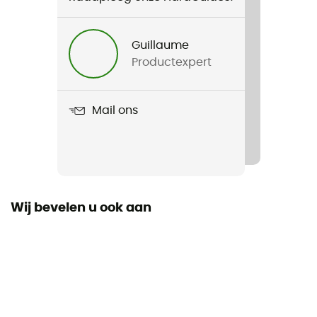
Voor
Heren
Guillaume
Productexpert
Gewicht
2138 g
Mail ons
Product
RevoAscent M25
Bevestigingssysteem
Riemensysteem
Wij bevelen u ook aan