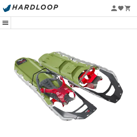
Zomeraanbiedingen 🔥 -5% EXTRA vanaf 2 producten* met
code Summer5
-5% Extra - Code Summer5
De
RevoAscent M25
zijn
Sneeuwschoenen
voor
mannen
van het merk
MSR
. Ontworpen om je de hele
winter te vergezellen, bieden deze
MSR
Sneeuwschoenen
een grote
robuustheid
in ruw terrein
dankzij hun
polypropyleen dek
. De
Paragon™
technologie
past zich aan verschillende soorten en
maten schoenen aan, zodat je voeten volledig omsloten
en geïntegreerd zijn in de
RevoAscent M25
zonder
drukpunten, voor maximaal comfort tijdens je
wandelingen. Met deze
Sneeuwschoenen
zal geen
enkel terrein je kunnen weerstaan: de
DTX stalen
crampons
en het
polypropyleen frame
bieden je een
uitzonderlijke grip in alle omstandigheden en maximale