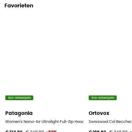
Favorieten
Eco-ontworpen
Eco-ontworpen
Patagonia
Ortovox
Women's Nano-Air Ultralight Full-Zip Hoody - Softshelljack - Dames
Swisswool Col Becchei 