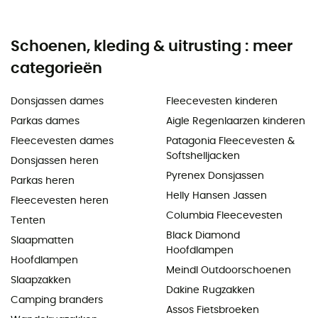
Schoenen, kleding & uitrusting : meer
categorieën
Donsjassen dames
Fleecevesten kinderen
Parkas dames
Aigle Regenlaarzen kinderen
Fleecevesten dames
Patagonia Fleecevesten &
Softshelljacken
Donsjassen heren
Pyrenex Donsjassen
Parkas heren
Helly Hansen Jassen
Fleecevesten heren
Columbia Fleecevesten
Tenten
Black Diamond
Slaapmatten
Hoofdlampen
Hoofdlampen
Meindl Outdoorschoenen
Slaapzakken
Dakine Rugzakken
Camping branders
Assos Fietsbroeken