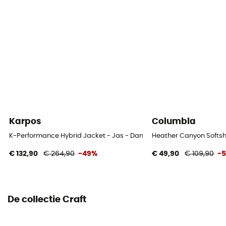
No
Capuchon
Ja
Zakken
2 zakken
Materiaal
[main] 92% polyester - 8% elastane
Karpos
Columbia
K-Performance Hybrid Jacket - Jas - Dames
Heather Canyon Softshe
€ 132,90
€ 264,90
-49%
€ 49,90
€ 109,90
-
De collectie Craft