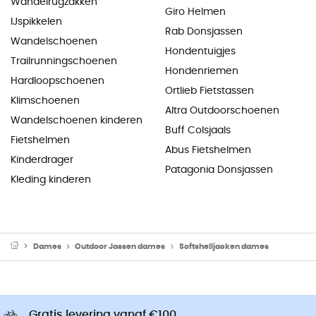
Wandelrugzakken
Giro Helmen
IJspikkelen
Rab Donsjassen
Wandelschoenen
Hondentuigjes
Trailrunningschoenen
Hondenriemen
Hardloopschoenen
Ortlieb Fietstassen
Klimschoenen
Altra Outdoorschoenen
Wandelschoenen kinderen
Buff Colsjaals
Fietshelmen
Abus Fietshelmen
Kinderdrager
Patagonia Donsjassen
Kleding kinderen
Dames
Outdoor Jassen dames
Softshelljacken dames
Gratis levering vanaf €100