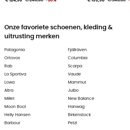
€ 124,90
€ 249,90
-50%
€ 199,90
€ 349,90
Onze favoriete schoenen, kleding &
uitrusting merken
Patagonia
Fjällräven
Ortovox
Columbia
Rab
Scarpa
La Sportiva
Vaude
Lowa
Mammut
Altra
Julbo
Millet
New Balance
Moon Boot
Hanwag
Helly Hansen
Birkenstock
Barbour
Petzl