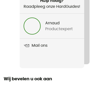
Hulp nodig?
Dagelijks Leven / Langlaufski
Raadpleeg onze HardGuides!
Voor
Arnaud
Dames
Productexpert
Product
Glide Jacket
Mail ons
Kenmerken
2 poches latérales zippées
Waterdicht
Ja
Wij bevelen u ook aan
Fit
Regular
Thermische bescherming