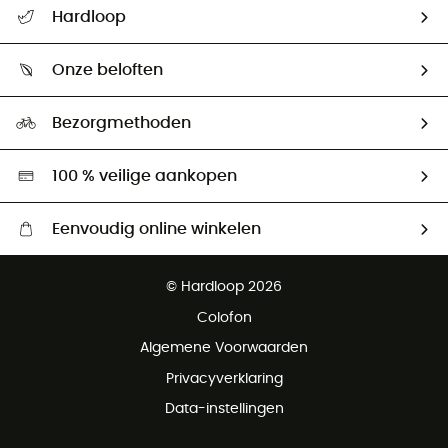
Helpcentrum & contact
Hardloop
Mijn zending volgen
Wie zijn we ?
Retourzendingen & Terugbetalingen
Onze beloften
HardGuides
Maattabelen
Ecologische voetafdruk
Ambassadeurs
Bezorgmethoden
Tweedehands
Hardgreen
100 % veilige aankopen
Eenvoudig online winkelen
Gratis levering vanaf € 100
© Hardloop 2026
Gratis retourneren binnen 100 dagen
Colofon
Gratis klantenservice
Algemene Voorwaarden
Privacyverklaring
Data-instellingen