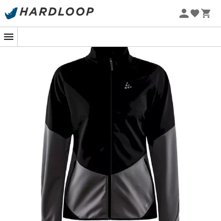
Zomeraanbiedingen 🔥 -5% EXTRA vanaf 2 producten* met
code Summer5
-5% Extra - Code Summer5