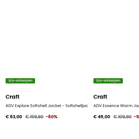
Eco-ontworpen
Eco-ontworpen
Craft
Craft
ADV Explore Softshell Jacket - Softshelljack - Dames
ADV Essence Warm Jack
€ 63,00
€ 159,90
-60%
€ 49,00
€ 109,90
-