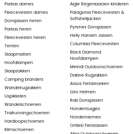
Parkas dames
Aigle Regenlaarzen kinderen
Fleecevesten dames
Patagonia Fleecevesten &
Softshelljacken
Donsjassen heren
Pyrenex Donsjassen
Parkas heren
Helly Hansen Jassen
Fleecevesten heren
Columbia Fleecevesten
Tenten
Black Diamond
Slaapmatten
Hoofdlampen
Hoofdlampen
Meindl Outdoorschoenen
Slaapzakken
Dakine Rugzakken
Camping branders
Assos Fietsbroeken
Wandelrugzakken
Giro Helmen
IJspikkelen
Rab Donsjassen
Wandelschoenen
Hondentuigjes
Trailrunningschoenen
Hondenriemen
Hardloopschoenen
Ortlieb Fietstassen
Klimschoenen
Altra Outdoorschoenen