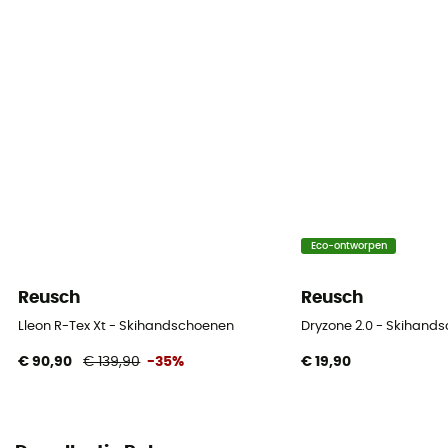
Pertex Quantum / Primaloft® Gold
Waterdicht
Nee
Winddicht
Nee
Label
Fair Wear Foundation
Eco-ontworpen
Thermische bescherming
Ja
Reusch
Reusch
Lleon R-Tex Xt - Skihandschoenen
Dryzone 2.0 - Skihand
Isolatie
€ 90,90
€ 139,90
-35%
€ 19,90
Synthetische isolatie
Geïntegreerde onderhandschoenen
No