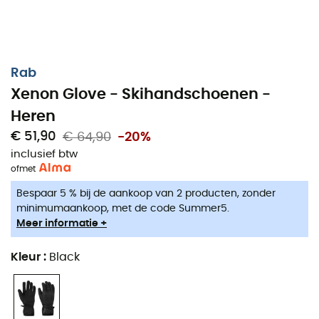
Rab
Xenon Glove - Skihandschoenen -
Heren
€ 51,90
€ 64,90
-20%
inclusief btw
of
met
De
Xenon Gloves
, ontworpen door
Rab
, zijn
Bespaar 5 % bij de aankoop van 2 producten, zonder
skihandschoenen
voor
mannen
, ideaal om u
minimumaankoop, met de code Summer5.
maximale warmte te bieden tijdens uw dagen
skiën
of
Meer informatie +
ski-alpinisme
. Dankzij hun
PrimaLoft® Gold
-isolatie zijn
de
Xenon Gloves
bijzonder warm en beschermen ze u
Kleur
:
Black
tegen de meest ijzige kou. Bovendien hebben de
Xenon
Gloves
een nylon bemberg microfleece voering, zacht
en aangenaam aanvoelend, wat u maximaal comfort