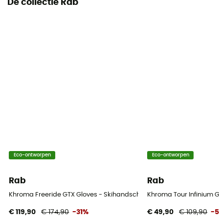
De collectie Rab
Geschikt voor touchscreens
No
Eco-ontworpen
Eco-ontworpen
Rab
Rab
Khroma Freeride GTX Gloves - Skihandschoenen - Heren
Khroma Tour Infinium 
€ 119,90
€ 174,90
-31%
€ 49,90
€ 109,90
-