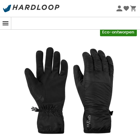
Zomeraanbiedingen 🔥 -5% EXTRA vanaf 2 producten* met
code Summer5
-5% Extra - Code Summer5
Eco-ontworpen