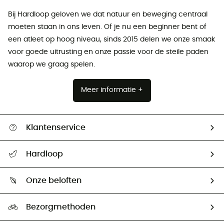
Bij Hardloop geloven we dat natuur en beweging centraal
moeten staan ​​in ons leven. Of je nu een beginner bent of
een atleet op hoog niveau, sinds 2015 delen we onze smaak
voor goede uitrusting en onze passie voor de steile paden
waarop we graag spelen.
Meer informatie +
Klantenservice
Helpcentrum & contact
Hardloop
Mijn zending volgen
Wie zijn we ?
Retourzendingen & Terugbetalingen
Onze beloften
HardGuides
Maattabelen
Ecologische voetafdruk
Ambassadeurs
Bezorgmethoden
Tweedehands