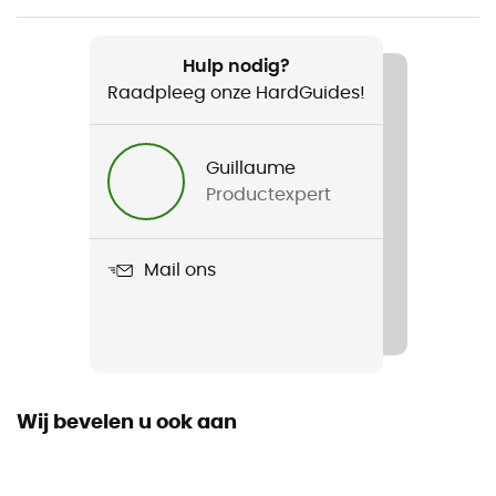
Aanbevolen voor
Alpine Skiën / Bergbeklimmen / Skiën / Snowboard /
Hulp nodig?
Ski Bergbeklimmen
Raadpleeg onze HardGuides!
Voor
Guillaume
Heren
Productexpert
Gewicht
65 g
Mail ons
Product
Xenon Glove
Polsband
Ja
Wij bevelen u ook aan
Gebruikte Technologieën