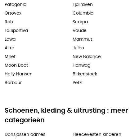
Patagonia
Fjällräven
Ortovox
Columbia
Rab
Scarpa
La Sportiva
Vaude
Lowa
Mammut
Altra
Julbo
Millet
New Balance
Moon Boot
Hanwag
Helly Hansen
Birkenstock
Barbour
Petzl
Schoenen, kleding & uitrusting : meer
categorieën
Donsjassen dames
Fleecevesten kinderen