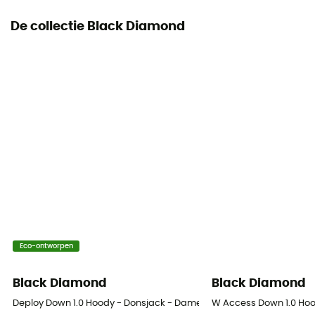
Materiaal
De collectie Black Diamond
[main] 100 % polyamide, [secondary] 100 % polyamide
Zwelvermogen (Cuin)
700 cuin
Vulling
85% dons / 15% veren
Buitenkant materiaal
100% nylon
Aanduiding van het materiaal
Eco-ontworpen
Éléments d’origine animale (duvet et plumes d'oie)
Black Diamond
Black Diamond
Deploy Down 1.0 Hoody - Donsjack - Dames
W Access Down 1.0 Ho