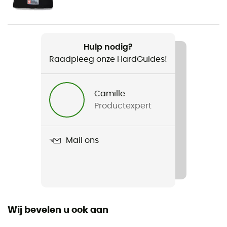
Gewicht
344 g
Hulp nodig?
Raadpleeg onze HardGuides!
Product
Access Down 2.0 Hoody
Camille
Kenmerken
Productexpert
Elastische manchetten
Waterdicht
Mail ons
Waterafstotend
Donzen Types
Gans
Wij bevelen u ook aan
Fit
Regular