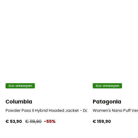
Voering
100% nylon
Label
Responsible Down Standard
Dons
700
Capuchon
Eco-ontworpen
Eco-ontworpen
Ja
Columbia
Patagonia
Zakken
3 zakken
Powder Pass II Hybrid Hooded Jacket - Donsjack - Dames
Women's Nano Puff Ves
€ 53,90
€ 119,90
-55%
€ 159,90
Isolatie
Natuurlijke isolatie