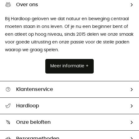
Over ons
Bij Hardloop geloven we dat natuur en beweging centraal
moeten staan ​​in ons leven. Of je nu een beginner bent of
een atleet op hoog niveau, sinds 2015 delen we onze smaak
voor goede uitrusting en onze passie voor de steile paden
waarop we graag spelen.
Meer informatie +
Klantenservice
Helpcentrum & contact
Hardloop
Mijn zending volgen
Wie zijn we ?
Retourzendingen & Terugbetalingen
Onze beloften
HardGuides
Maattabelen
Ecologische voetafdruk
Ambassadeurs
Bezorgmethoden