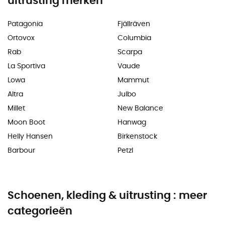
uitrusting merken
Patagonia
Fjällräven
Ortovox
Columbia
Rab
Scarpa
La Sportiva
Vaude
Lowa
Mammut
Altra
Julbo
Millet
New Balance
Moon Boot
Hanwag
Helly Hansen
Birkenstock
Barbour
Petzl
Schoenen, kleding & uitrusting : meer
categorieën