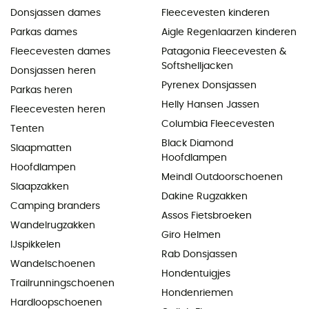
Donsjassen dames
Fleecevesten kinderen
Parkas dames
Aigle Regenlaarzen kinderen
Fleecevesten dames
Patagonia Fleecevesten &
Softshelljacken
Donsjassen heren
Pyrenex Donsjassen
Parkas heren
Helly Hansen Jassen
Fleecevesten heren
Columbia Fleecevesten
Tenten
Black Diamond
Slaapmatten
Hoofdlampen
Hoofdlampen
Meindl Outdoorschoenen
Slaapzakken
Dakine Rugzakken
Camping branders
Assos Fietsbroeken
Wandelrugzakken
Giro Helmen
IJspikkelen
Rab Donsjassen
Wandelschoenen
Hondentuigjes
Trailrunningschoenen
Hondenriemen
Hardloopschoenen