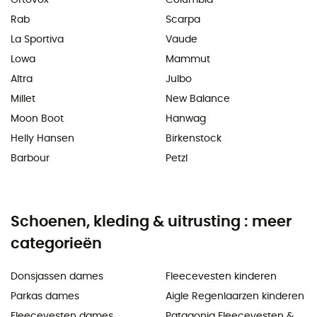
Rab
Scarpa
La Sportiva
Vaude
Lowa
Mammut
Altra
Julbo
Millet
New Balance
Moon Boot
Hanwag
Helly Hansen
Birkenstock
Barbour
Petzl
Schoenen, kleding & uitrusting : meer
categorieën
Donsjassen dames
Fleecevesten kinderen
Parkas dames
Aigle Regenlaarzen kinderen
Fleecevesten dames
Patagonia Fleecevesten &