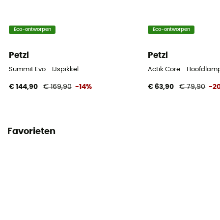
Eco-ontworpen
Eco-ontworpen
Petzl
Petzl
Summit Evo - IJspikkel
Actik Core - Hoofdlam
€ 144,90
€ 169,90
-14%
€ 63,90
€ 79,90
-2
Favorieten