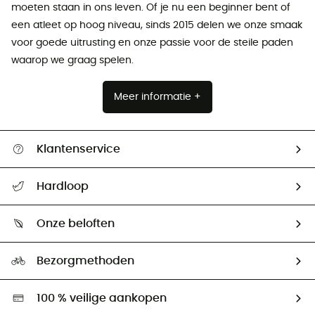
moeten staan ​​in ons leven. Of je nu een beginner bent of
een atleet op hoog niveau, sinds 2015 delen we onze smaak
voor goede uitrusting en onze passie voor de steile paden
waarop we graag spelen.
Meer informatie +
Klantenservice
Helpcentrum & contact
Hardloop
Mijn zending volgen
Wie zijn we ?
Retourzendingen & Terugbetalingen
Onze beloften
HardGuides
Maattabelen
Ecologische voetafdruk
Ambassadeurs
Bezorgmethoden
Tweedehands
Hardgreen
100 % veilige aankopen