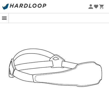
Zomeraanbiedingen 🔥 -5% EXTRA vanaf 2 producten* met
code Summer5