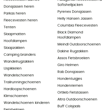
Softshelljacken
Donsjassen heren
Pyrenex Donsjassen
Parkas heren
Helly Hansen Jassen
Fleecevesten heren
Columbia Fleecevesten
Tenten
Black Diamond
Slaapmatten
Hoofdlampen
Hoofdlampen
Meindl Outdoorschoenen
Slaapzakken
Dakine Rugzakken
Camping branders
Assos Fietsbroeken
Wandelrugzakken
Giro Helmen
IJspikkelen
Rab Donsjassen
Wandelschoenen
Hondentuigjes
Trailrunningschoenen
Hondenriemen
Hardloopschoenen
Ortlieb Fietstassen
Klimschoenen
Altra Outdoorschoenen
Wandelschoenen kinderen
Buff Colsjaals
Fietshelmen