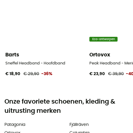
Eco-ontworpen
Barts
Ortovox
Sneffel Headband - Hoofdband
Peak Headband - Mer
€ 18,90
€ 29,90
-36%
€ 23,90
€ 39,90
-4
Onze favoriete schoenen, kleding &
uitrusting merken
Patagonia
Fjällräven
Ortovox
Columbia