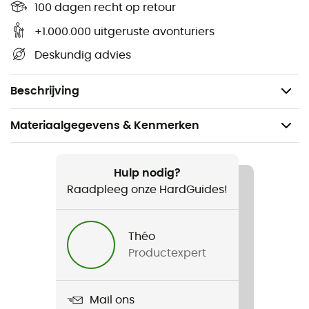
Wanneer uw elastische
hoofdband
begint te verslijten
100 dagen recht op retour
en niet meer goed blijft zitten, hoeft u uw hoofdlamp niet
+1.000.000 uitgeruste avonturiers
te vervangen; u hoeft alleen de
hoofdband
te
Deskundig advies
vervangen. De
Swift RL - Hoofdband
is geschikt voor de
modellen Swift RL, Reactik, Reactik +, Tikka R+ en Tikka
RXP.
Beschrijving
Materiaalgegevens & Kenmerken
Aanbevolen voor
Wandelen / Trailrunning
Hulp nodig?
Raadpleeg onze HardGuides!
Voor
Heren / Dames
Théo
Productexpert
Product
Swift RL
Mail ons
Handleiding