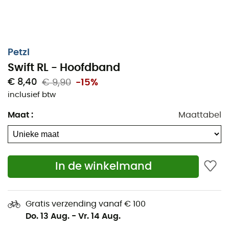
Petzl
Swift RL - Hoofdband
€ 8,40
€ 9,90
-15%
inclusief btw
Maat
:
Maattabel
In de winkelmand
Gratis verzending vanaf € 100
De
Swift RL - Hoofdband
is een vervangende
Do. 13 Aug.
-
Vr. 14 Aug.
hoofdband
voor hoofdlampen van het merk
Petzl
.