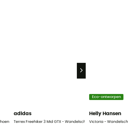
Eco-ontworpen
adidas
Helly Hansen
choenen - Dames
Terrex Freehiker 3 Mid GTX - Wandelschoenen - Dames
Victoria - Wandelsc