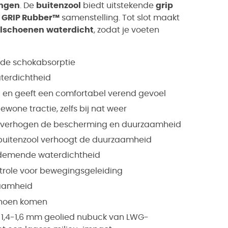
ngen
. De
buitenzool
biedt uitstekende
grip
 GRIP Rubber™
samenstelling. Tot slot maakt
lschoenen
waterdicht
, zodat je voeten
nde schokabsorptie
terdichtheid
en geeft een comfortabel verend gevoel
one tractie, zelfs bij nat weer
el verhogen de bescherming en duurzaamheid
 buitenzool verhoogt de duurzaamheid
ademende waterdichtheid
ontrole voor bewegingsgeleiding
zaamheid
choen komen
j 1,4-1,6 mm geolied nubuck van LWG-