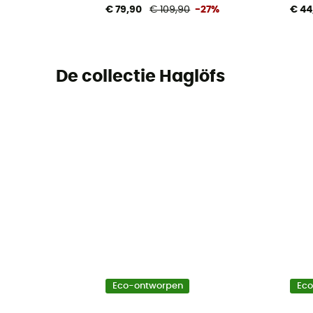
€ 79,90
€ 109,90
-27%
€ 44
De collectie Haglöfs
Eco-ontworpen
Ec