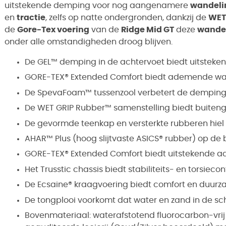
uitstekende demping voor nog aangenamere
wandeli
en
tractie
, zelfs op natte ondergronden, dankzij de
WET
de
Gore-Tex voering
van de
Ridge Mid GT
deze
wande
onder alle omstandigheden droog blijven.
De GEL™ demping in de achtervoet biedt uitsteke
GORE-TEX® Extended Comfort biedt ademende wa
De SpevaFoam™ tussenzool verbetert de demping 
De WET GRIP Rubber™ samenstelling biedt buitengew
De gevormde teenkap en versterkte rubberen hi
AHAR™ Plus (hoog slijtvaste ASICS® rubber) op de
GORE-TEX® Extended Comfort biedt uitstekende 
Het Trusstic chassis biedt stabiliteits- en torsiec
De Ecsaine® kraagvoering biedt comfort en duur
De tongplooi voorkomt dat water en zand in de s
Bovenmateriaal: waterafstotend fluorocarbon-vri