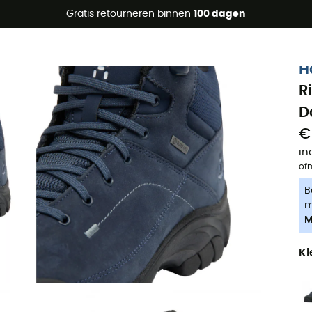
raanbiedingen 🔥 -5% EXTRA vanaf 2 producten* met code Su
Gratis retourneren binnen
100 dagen
-5% Extra - Code Summer5
H
R
D
€
in
of
B
m
M
Kl