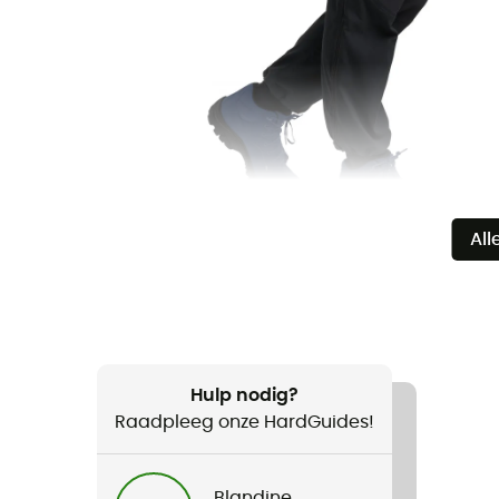
All
Hulp nodig?
Raadpleeg onze HardGuides!
Blandine