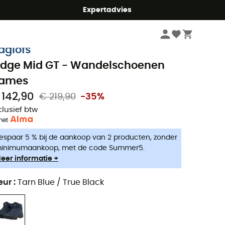
mmer5
Expertadvies
Dames
Outdoorschoenen dames
Trekkingschoenen dames
aglöfs
idge Mid GT - Wandelschoenen
ames
 142,90
€ 219,90
-35%
clusief btw
met
espaar 5 % bij de aankoop van 2 producten, zonder
inimumaankoop, met de code Summer5.
eer informatie +
eur
:
Tarn Blue / True Black