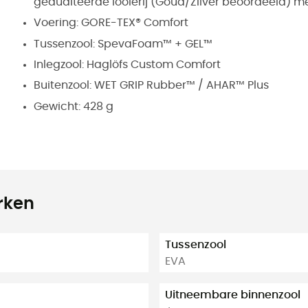
geauditeerde looierij (Goud/Zilver beoordeeld) m
Voering: GORE-TEX® Comfort
Tussenzool: SpevaFoam™ + GEL™
Inlegzool: Haglöfs Custom Comfort
Buitenzool: WET GRIP Rubber™ / AHAR™ Plus
Gewicht: 428 g
rken
Tussenzool
EVA
Uitneembare binnenzool