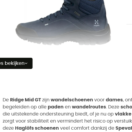
es bekijken
De
Ridge Mid GT
zijn
wandelschoenen
voor
dames
, o
begeleiden op alle
paden
en
wandelroutes
. Deze
sch
die uitstekende ondersteuning biedt, of je nu op
vlakke
zorgt voor stabiliteit en vermindert het risico op verstu
deze
Haglöfs schoenen
veel comfort dankzij de
Speva