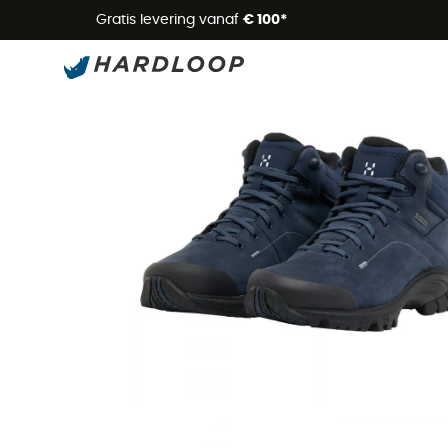
Zome
Gratis levering vanaf
€ 100*