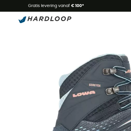
Zome
Gratis levering vanaf
€ 100*