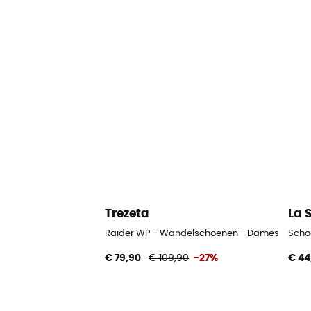
Trezeta
La 
Raider WP - Wandelschoenen - Dames
Scho
€ 79,90
€ 109,90
-27%
€ 44