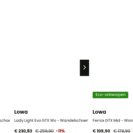
Eco-ontworpen
Lowa
Lowa
lschoenen - Dames
Lady Light Evo GTX Ws - Wandelschoenen - Dames
Ferrox GTX Mid - Wa
€ 230,83
€ 259,90
-11%
€ 109,90
€ 179,90