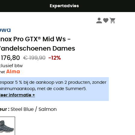
mmer5
Expertadvies
Dames
Outdoorschoenen dames
Trekkingschoenen dames
owa
nnox Pro GTX® Mid Ws -
andelschoenen Dames
 176,80
€ 199,90
-12%
clusief btw
met
espaar 5 % bij de aankoop van 2 producten, zonder
inimumaankoop, met de code Summer5.
eer informatie +
eur
:
Steel Blue / Salmon