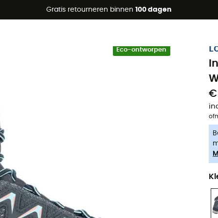
raanbiedingen 🔥 -5% EXTRA vanaf 2 producten* met code Su
Gratis retourneren binnen
100 dagen
-5% Extra - Code Summer5
L
Eco-ontworpen
I
W
€
in
of
B
m
M
Kl