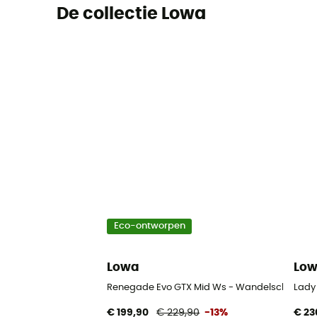
De collectie Lowa
Eco-ontworpen
Lowa
Lo
Renegade Evo GTX Mid Ws - Wandelschoenen
Lady
€ 199,90
€ 229,90
-13%
€ 23