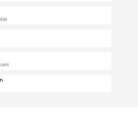
tie
ques
n