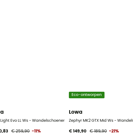
Eco-ontworpen
wa
Lowa
 - Dames
 Light Evo LL Ws - Wandelschoenen - Dames
Zephyr MK2 GTX Mid Ws - Wande
0,83
€ 259,90
-11%
€ 149,90
€ 189,90
-21%