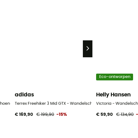
Eco-ontworpen
adidas
Helly Hansen
choenen - Dames
Terrex Freehiker 3 Mid GTX - Wandelschoenen - Dames
Victoria - Wandelsc
€ 169,90
€ 199,90
-15%
€ 59,90
€ 134,90