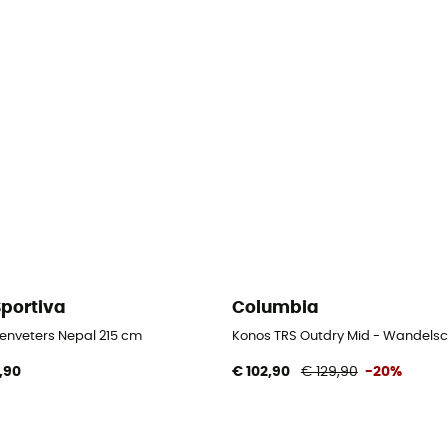
Sportiva
Columbia
enveters Nepal 215 cm
Konos TRS Outdry Mid - Wandels
,90
€ 102,90
€ 129,90
-20%