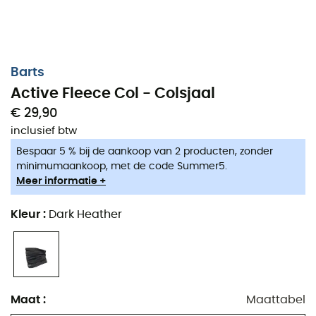
Schoenen, kleding & uitrusting : meer
categorieën
Donsjassen dames
Fleecevesten kinderen
Barts
Parkas dames
Aigle Regenlaarzen kinderen
Active Fleece Col - Colsjaal
Fleecevesten dames
Patagonia Fleecevesten &
Softshelljacken
€ 29,90
Donsjassen heren
inclusief btw
Pyrenex Donsjassen
Parkas heren
Helly Hansen Jassen
Bespaar 5 % bij de aankoop van 2 producten, zonder
Fleecevesten heren
minimumaankoop, met de code Summer5.
Columbia Fleecevesten
Tenten
Meer informatie +
Black Diamond
Slaapmatten
Hoofdlampen
Kleur
:
Dark Heather
Hoofdlampen
Meindl Outdoorschoenen
Slaapzakken
Dakine Rugzakken
Camping branders
Assos Fietsbroeken
Wandelrugzakken
Giro Helmen
IJspikkelen
Maat
:
Maattabel
Rab Donsjassen
Wandelschoenen