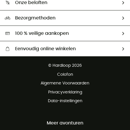
Retourzendingen & Terugbetalingen
Onze beloften
HardGuides
Maattabelen
Ecologische voetafdruk
Ambassadeurs
Bezorgmethoden
Tweedehands
Hardgreen
100 % veilige aankopen
Eenvoudig online winkelen
Gratis levering vanaf € 100
© Hardloop 2026
Gratis retourneren binnen 100 dagen
Colofon
Gratis klantenservice
Algemene Voorwaarden
Privacyverklaring
Data-instellingen
Meer avonturen