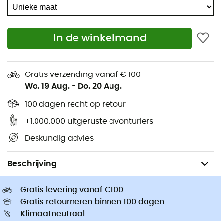
Hondentuigjes
Trailrunningschoenen
Hondenriemen
Hardloopschoenen
Ortlieb Fietstassen
In de winkelmand
Klimschoenen
Altra Outdoorschoenen
Wandelschoenen kinderen
Buff Colsjaals
Fietshelmen
Gratis verzending vanaf € 100
Abus Fietshelmen
Kinderdrager
Wo. 19 Aug.
-
Do. 20 Aug.
Patagonia Donsjassen
Kleding kinderen
100 dagen recht op retour
+1.000.000 uitgeruste avonturiers
Deskundig advies
Heren
Accessoires
Sjaals, Colsjaals & Nekwarmers heren
Beschrijving
Gratis levering vanaf €100
Gratis retourneren binnen 100 dagen
Klimaatneutraal