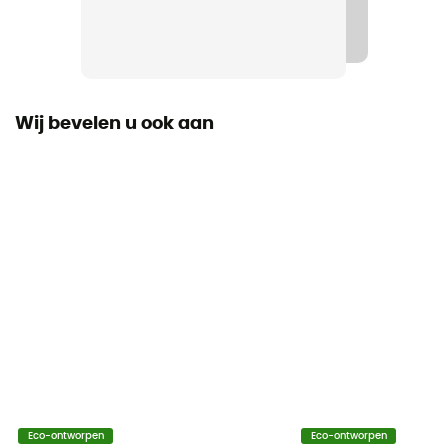
Label
Oeko-Tex / Biologisch / Responsible Wool Standard
Thermische bescherming
Ja
Wij bevelen u ook aan
Mouwen
lange mouwen
Materiaal
[main] 100% merino wool
Technische eigenschappen
Isolerend / Ademend / Anti-geur
Merino wol
Ja
Eco-ontworpen
Eco-ontworpen
Gramgewicht (g/m2)