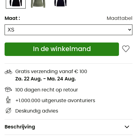
Warmte en natuurlijke thermische regulatie
Platte naden tegen irritatie
Maat
:
Maattabel
Verplaatste schoudernaden voor het dragen van
een rugzak
UV-bescherming
In de winkelmand
Langere achterkant
Zachte katoenen aanraking
Gratis verzending vanaf € 100
Natuurlijk antibacterieel tegen geuren
Za. 22 Aug.
-
Ma. 24 Aug.
Eerste laag van natuurlijk materiaal
100 dagen recht op retour
Materiaal: 100% merinowol
Merinowol: 260g/m2 (Voor koude
+1.000.000 uitgeruste avonturiers
omstandigheden)
Deskundig advies
Machinewasbaar
Gewicht: 255 g
Beschrijving