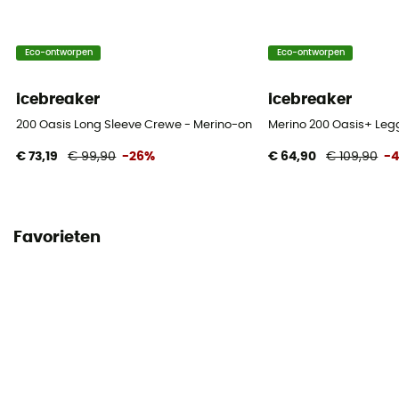
Eco-ontworpen
Eco-ontworpen
icebreaker
icebreaker
200 Oasis Long Sleeve Crewe - Merino-ondergoed - Dames
Merino 200 Oasis+ Leg
€ 73,19
€ 99,90
-26%
€ 64,90
€ 109,90
-
Favorieten