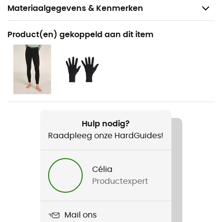
Materiaalgegevens & Kenmerken
Aanbevolen voor
Product(en) gekoppeld aan dit item
Wandelen / Alpine Skiën / Tourskiën / Trekking /
Dagelijks Leven / Skiën / Snowboard / Freeride Skiën
Voor
Dames
Gewicht
Hulp nodig?
380 g
Raadpleeg onze HardGuides!
Product
260 Tech LS Crewe
Célia
Productexpert
Stretch
Ja
Mail ons