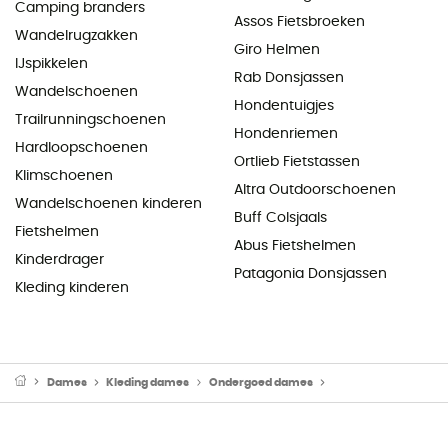
Camping branders
Assos Fietsbroeken
Wandelrugzakken
Giro Helmen
IJspikkelen
Rab Donsjassen
Wandelschoenen
Hondentuigjes
Trailrunningschoenen
Hondenriemen
Hardloopschoenen
Ortlieb Fietstassen
Klimschoenen
Altra Outdoorschoenen
Wandelschoenen kinderen
Buff Colsjaals
Fietshelmen
Abus Fietshelmen
Kinderdrager
Patagonia Donsjassen
Kleding kinderen
Dames
Kleding dames
Ondergoed dames
Thermo Ondergoed