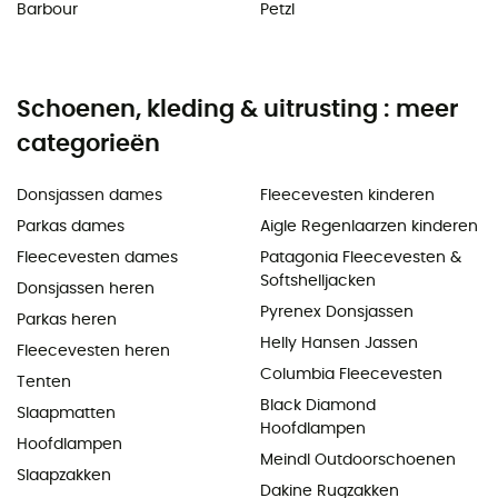
Barbour
Petzl
Schoenen, kleding & uitrusting : meer
categorieën
Donsjassen dames
Fleecevesten kinderen
Parkas dames
Aigle Regenlaarzen kinderen
Fleecevesten dames
Patagonia Fleecevesten &
Softshelljacken
Donsjassen heren
Pyrenex Donsjassen
Parkas heren
Helly Hansen Jassen
Fleecevesten heren
Columbia Fleecevesten
Tenten
Black Diamond
Slaapmatten
Hoofdlampen
Hoofdlampen
Meindl Outdoorschoenen
Slaapzakken
Dakine Rugzakken