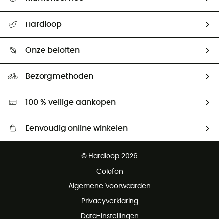
Helpcentrum & contact
Hardloop
Mijn zending volgen
Wie zijn we ?
Retourzendingen & Terugbetalingen
Onze beloften
HardGuides
Maattabelen
Ecologische voetafdruk
Ambassadeurs
Bezorgmethoden
Tweedehands
Hardgreen
100 % veilige aankopen
Eenvoudig online winkelen
Gratis levering vanaf € 100
© Hardloop 2026
Gratis retourneren binnen 100 dagen
Colofon
Gratis klantenservice
Algemene Voorwaarden
Privacyverklaring
Data-instellingen