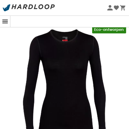
Zomeraanbiedingen 🔥 -5% EXTRA vanaf 2 producten* met
code Summer5
-5% Extra - Code Summer5
Eco-ontworpen
Of het nu gaat om een trektocht in Patagonië, een
wandeling rond de Mont Blanc, het afdalen van skipistes
of ontspannen met vrienden bij het kampvuur, u zult niet
meer zonder de
damesonderlaag
van merinowol
Icebreaker 260 Tech Top LS Crewe
kunnen. Deze
technische Icebreaker onderkleding
met ronde hals
voor dames, de
Icebreaker 260 Tech Top LS Crewe
, van
het merk
Icebreaker
is uw beste troef voor uw winterse
sportactiviteiten. Gemaakt van
260 g merinowol
, houdt
het uw lichaam goed warm en is het van nature zeer