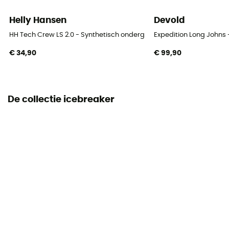
> 260 g/m2
Helly Hansen
Devold
HH Tech Crew LS 2.0 - Synthetisch ondergoed - Dames
Expedition Long John
€ 34,90
€ 99,90
De collectie icebreaker