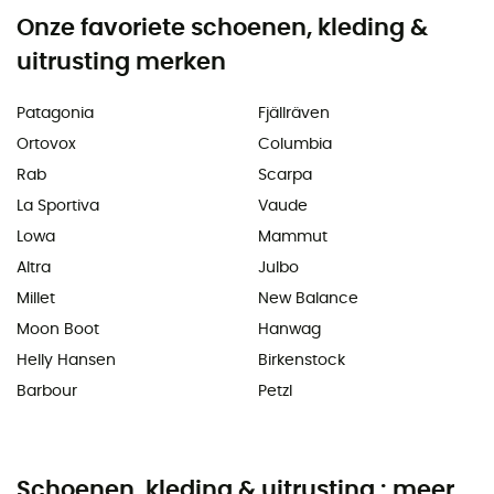
Onze favoriete schoenen, kleding &
uitrusting merken
Patagonia
Fjällräven
Ortovox
Columbia
Rab
Scarpa
La Sportiva
Vaude
Lowa
Mammut
Altra
Julbo
Millet
New Balance
Moon Boot
Hanwag
Helly Hansen
Birkenstock
Barbour
Petzl
Schoenen, kleding & uitrusting : meer