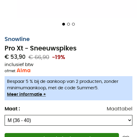
Snowline
Pro Xt - Sneeuwspikes
€ 53,90
€ 66,90
-19%
inclusief btw
of
met
Bespaar 5 % bij de aankoop van 2 producten, zonder
minimumaankoop, met de code Summer5.
Meer informatie +
Maat
:
Maattabel
De
Pro XT sneeuwspikes
van
Snowline
zijn krachtige en
efficiënte spikes die zorgen voor uitstekende grip op
sneeuw of ijs. Met 6 extra punten bij de tenen zijn de
Pro
XT
ook effectief op steil terrein.