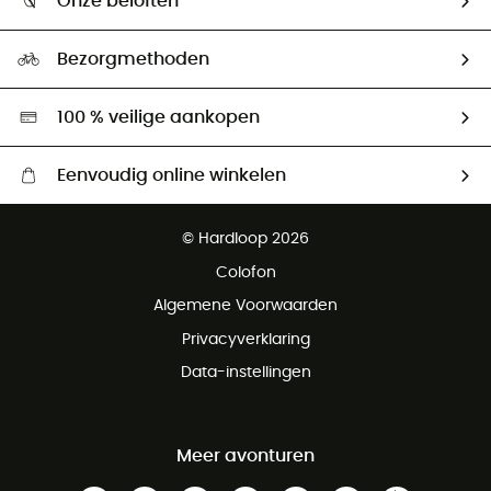
Onze beloften
HardGuides
Maattabelen
Ecologische voetafdruk
Ambassadeurs
Bezorgmethoden
Tweedehands
Hardgreen
100 % veilige aankopen
Eenvoudig online winkelen
Gratis levering vanaf € 100
© Hardloop 2026
Gratis retourneren binnen 100 dagen
Colofon
Gratis klantenservice
Algemene Voorwaarden
Privacyverklaring
Data-instellingen
Meer avonturen