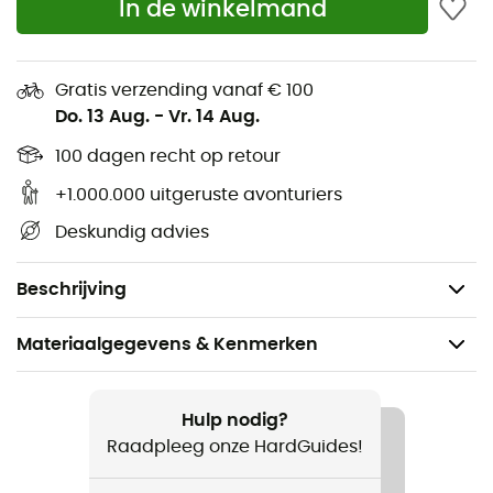
In de winkelmand
4/6-punts crampons
Extra punten bij de tenen
Gratis verzending vanaf € 100
Compact formaat
Do. 13 Aug.
-
Vr. 14 Aug.
Inclusief tasje
100 dagen recht op retour
Robuust elastomeer rubber met een stevige
pasvorm, ideaal voor stevige bergschoenen of
+1.000.000 uitgeruste avonturiers
werkschoenen
Deskundig advies
Materialen: Roestvrij staal / rubber
Gewicht: 340 g (in M)
Beschrijving
Materiaalgegevens & Kenmerken
Aanbevolen voor
Wandelen / Dagelijks Leven
Hulp nodig?
Raadpleeg onze HardGuides!
Voor