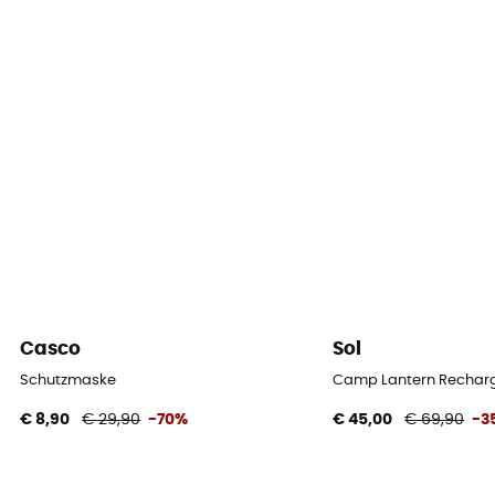
Casco
Sol
Schutzmaske
Camp Lantern Recharg
€ 8,90
€ 29,90
-70%
€ 45,00
€ 69,90
-3