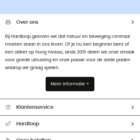
Over ons
Bij Hardloop geloven we dat natuur en beweging centraal
moeten staan ​​in ons leven. Of je nu een beginner bent of
een atleet op hoog niveau, sinds 2015 delen we onze smaak
voor goede uitrusting en onze passie voor de steile paden
waarop we graag spelen.
Meer informatie +
Klantenservice
Helpcentrum & contact
Hardloop
Mijn zending volgen
Wie zijn we ?
Retourzendingen & Terugbetalingen