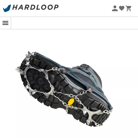
Zomeraanbiedingen 🔥 -5% EXTRA vanaf 2 producten* met
code Summer5
-5% Extra - Code Summer5