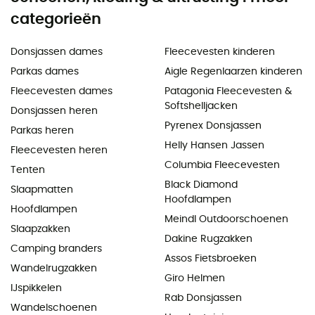
categorieën
Donsjassen dames
Fleecevesten kinderen
Parkas dames
Aigle Regenlaarzen kinderen
Fleecevesten dames
Patagonia Fleecevesten &
Softshelljacken
Donsjassen heren
Pyrenex Donsjassen
Parkas heren
Helly Hansen Jassen
Fleecevesten heren
Columbia Fleecevesten
Tenten
Black Diamond
Slaapmatten
Hoofdlampen
Hoofdlampen
Meindl Outdoorschoenen
Slaapzakken
Dakine Rugzakken
Camping branders
Assos Fietsbroeken
Wandelrugzakken
Giro Helmen
IJspikkelen
Rab Donsjassen
Wandelschoenen