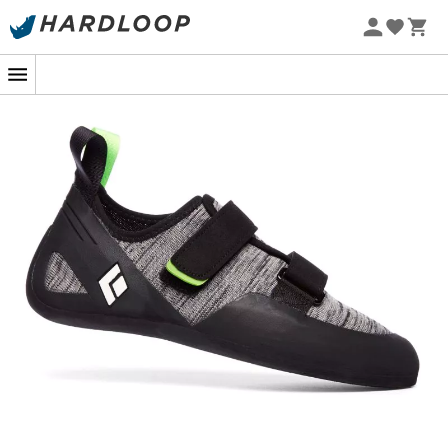
Zomeraanbiedingen 🔥 -5% EXTRA vanaf 2 producten* met
code Summer5
-5% Extra - Code Summer5