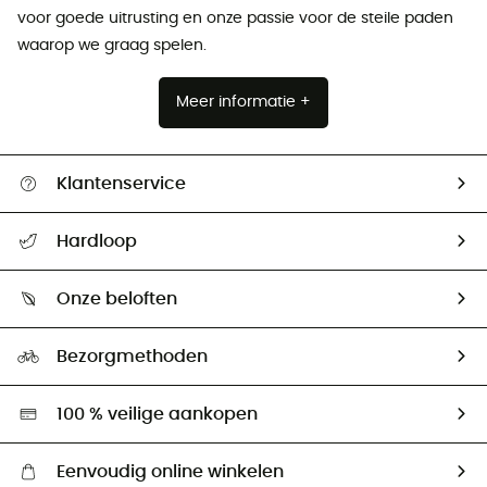
voor goede uitrusting en onze passie voor de steile paden
waarop we graag spelen.
Meer informatie +
Klantenservice
Helpcentrum & contact
Hardloop
Mijn zending volgen
Wie zijn we ?
Retourzendingen & Terugbetalingen
Onze beloften
HardGuides
Maattabelen
Ecologische voetafdruk
Ambassadeurs
Bezorgmethoden
Tweedehands
Hardgreen
100 % veilige aankopen
Eenvoudig online winkelen