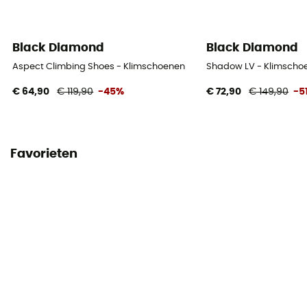
Black Diamond
Black Diamond
Aspect Climbing Shoes - Klimschoenen
Shadow LV - Klimscho
€ 64,90
€ 119,90
-45%
€ 72,90
€ 149,90
-5
Favorieten