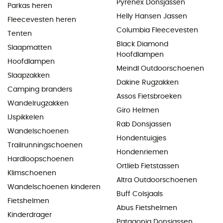
Pyrenex Donsjassen
Parkas heren
Helly Hansen Jassen
Fleecevesten heren
Columbia Fleecevesten
Tenten
Black Diamond
Slaapmatten
Hoofdlampen
Hoofdlampen
Meindl Outdoorschoenen
Slaapzakken
Dakine Rugzakken
Camping branders
Assos Fietsbroeken
Wandelrugzakken
Giro Helmen
IJspikkelen
Rab Donsjassen
Wandelschoenen
Hondentuigjes
Trailrunningschoenen
Hondenriemen
Hardloopschoenen
Ortlieb Fietstassen
Klimschoenen
Altra Outdoorschoenen
Wandelschoenen kinderen
Buff Colsjaals
Fietshelmen
Abus Fietshelmen
Kinderdrager
Patagonia Donsjassen