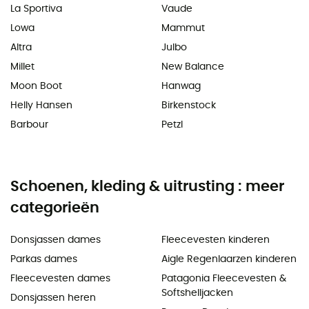
La Sportiva
Vaude
Lowa
Mammut
Altra
Julbo
Millet
New Balance
Moon Boot
Hanwag
Helly Hansen
Birkenstock
Barbour
Petzl
Schoenen, kleding & uitrusting : meer
categorieën
Donsjassen dames
Fleecevesten kinderen
Parkas dames
Aigle Regenlaarzen kinderen
Fleecevesten dames
Patagonia Fleecevesten &
Softshelljacken
Donsjassen heren