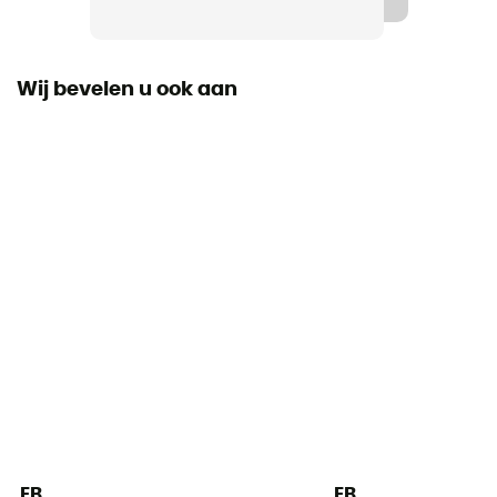
Buitenzool
Gomme
Wij bevelen u ook aan
Sluitsysteem
Velcro
Klimschoenen
Klittenband schoenen
Bovenmateriaal
Fabric
Rubberdikte
4.3 mm
Sole
4,3 mm
EB
EB