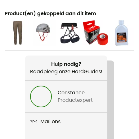
Aanbevolen voor
Product(en) gekoppeld aan dit item
Klimmen / Multipitch klimmen
Voor
Heren
Product
Momentum Climbing Shoes
Hulp nodig?
Raadpleeg onze HardGuides!
Kenmerken
Gomme contre-pointe
Constance
Productexpert
Gebruikte Technologieën
Engineered Knit
Mail ons
Stijfheid van de zool
Average