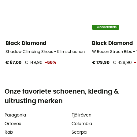
Tweedehands
Black Diamond
Black Diamond
Shadow Climbing Shoes - Klimschoenen
W Recon Strech Bibs -
€ 67,00
€ 149,90
-55%
€ 179,90
€ 428,90
-
Onze favoriete schoenen, kleding &
uitrusting merken
Patagonia
Fjällräven
Ortovox
Columbia
Rab
Scarpa