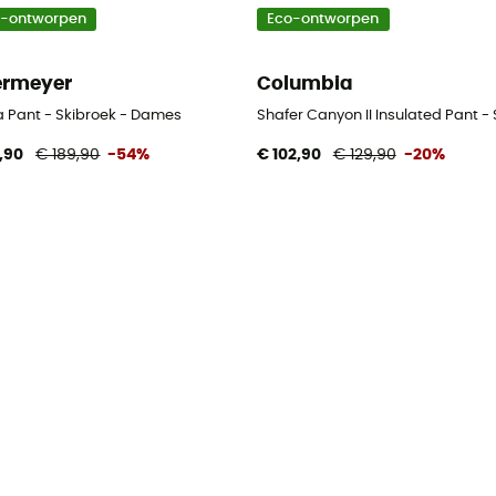
o-ontworpen
Eco-ontworpen
rmeyer
Columbia
a Pant - Skibroek - Dames
Shafer Canyon II Insulated Pant -
,90
€ 189,90
-54%
€ 102,90
€ 129,90
-20%