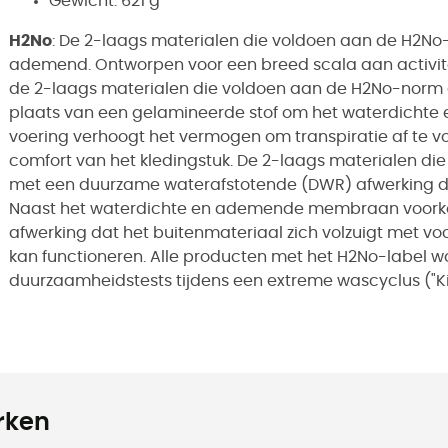
Gewicht: 621 g
H2No
: De 2-laags materialen die voldoen aan de H2No-
ademend. Ontworpen voor een breed scala aan activit
de 2-laags materialen die voldoen aan de H2No-norm g
plaats van een gelamineerde stof om het waterdich
voering verhoogt het vermogen om transpiratie af te 
comfort van het kledingstuk. De 2-laags materialen d
met een duurzame waterafstotende (DWR) afwerking di
Naast het waterdichte en ademende membraan voork
afwerking dat het buitenmateriaal zich volzuigt met
kan functioneren. Alle producten met het H2No-label 
duurzaamheidstests tijdens een extreme wascyclus ("Ki
rken