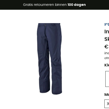
raanbiedingen 🔥 -5% EXTRA vanaf 2 producten* met code Su
Gratis retourneren binnen
100 dagen
Eco-ontworpen
P
I
S
€
in
of
Kl
M