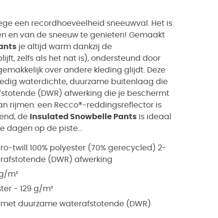
e een recordhoeveelheid sneeuwval. Het is
en en van de sneeuw te genieten! Gemaakt
ants
je altijd warm dankzij de
ijft, zelfs als het nat is), ondersteund door
emakkelijk over andere kleding glijdt. Deze
ledig waterdichte, duurzame buitenlaag die
stotende (DWR) afwerking die je beschermt
n rijmen: een Recco®-reddingsreflector is
mend, de
Insulated Snowbelle Pants
is ideaal
 dagen op de piste...
o-twill 100% polyester (70% gerecycled) 2-
erafstotende (DWR) afwerking
 g/m²
ster - 129 g/m²
 - met duurzame waterafstotende (DWR)