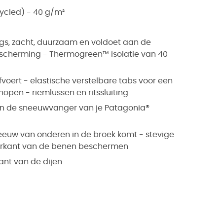
ycled) - 40 g/m²
ags, zacht, duurzaam en voldoet aan de
cherming - Thermogreen™ isolatie van 40
afvoert - elastische verstelbare tabs voor een
pen - riemlussen en ritssluiting
an de sneeuwvanger van je Patagonia®
uw van onderen in de broek komt - stevige
nderkant van de benen beschermen
ant van de dijen