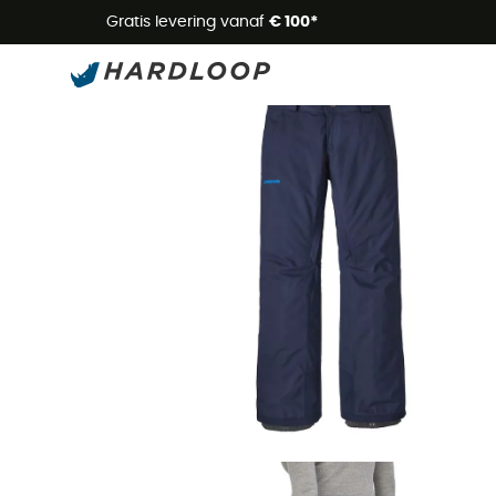
Zome
Gratis levering vanaf
€ 100*