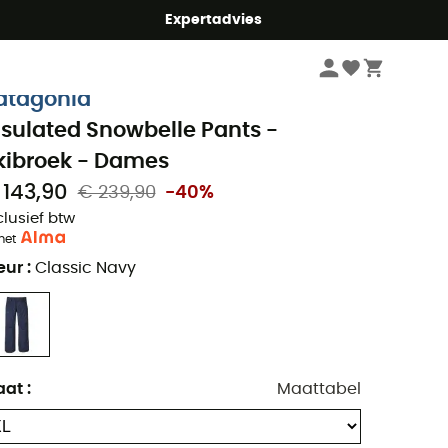
mmer5
Expertadvies
Dames
Kleding dames
Outdoorbroeken dames
Skibroeken & Winter
atagonia
nsulated Snowbelle Pants -
kibroek - Dames
 143,90
€ 239,90
-40%
clusief btw
met
eur
:
Classic Navy
aat
:
Maattabel