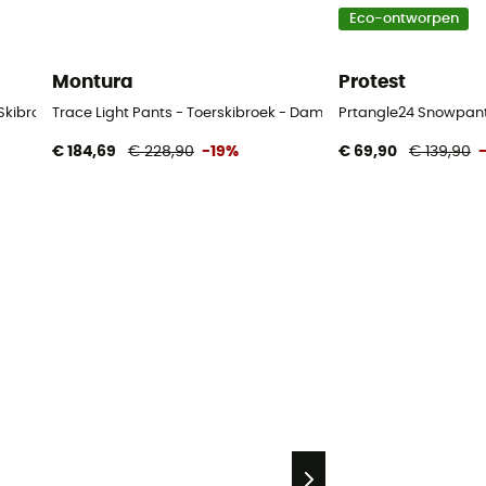
Eco-ontworpen
Montura
Protest
 Skibroek - Dames
Trace Light Pants - Toerskibroek - Dames
Prtangle24 Snowpant
€ 184,69
€ 228,90
-19%
€ 69,90
€ 139,90