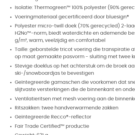
Isolatie: Thermogreen™ 100% polyester (90% gerec
Voeringmateriaal gecertificeerd door bluesign®
Polyester micro-twill doek (70% gerecycled) 2-la
H2No™-norm, biedt waterdichte en ademende bes
g/m², warm, veelzijdig en comfortabel
Taille: geborstelde tricot voering die transpiratie 
op maat gemaakte pasvorm - sluiting met twee kno
Stevige doeklus op het achterstuk om de broek a
ski-/snowboardjas te bevestigen
Geïntegreerde gamaschen die voorkomen dat snee
slijtvaste versterkingen die de binnenkant en o
Ventilatieritsen met mesh voering aan de binnenk
Ritszakken: twee handverwarmende zakken
Geïntegreerde Recco®-reflector
Fair Trade Certified™ productie