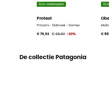
Eco-ontworpen
Ec
Protest
Obe
Prtsami - Skibroek - Dames
Malt
€ 79,92
€ 99,90
-20%
€ 85
De collectie Patagonia