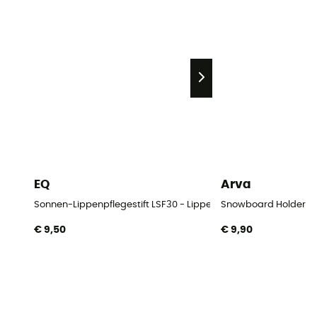
EQ
Arva
Sonnen-Lippenpflegestift LSF30 - Lippenbalsem
Snowboard Holder
€ 9,50
€ 9,90