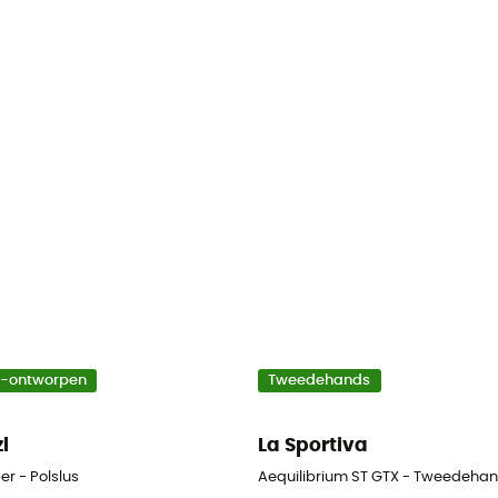
o-ontworpen
Tweedehands
zl
La Sportiva
er - Polslus
Aequilibrium ST GTX - Tweedehan